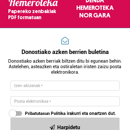
Hemeroteka
DENDA
baliatzen gara. Ohar hau onartuz gero, teknologia hori
erabiltzeko baimen esplizitua ematen diguzu.
HEMEROTEKA
Gehiago
Papereko zenbakiak
irakurri
NOR GARA
PDF formatuan
Donostiako azken berrien buletina
Donostiako azken berriak biltzen ditu bi egunean behin.
Astelehen, asteazken eta ostiraletan iristen zaizu posta
elektronikora.
Pribatutasun Politika
irakurri eta onartzen dut.
Harpidetu