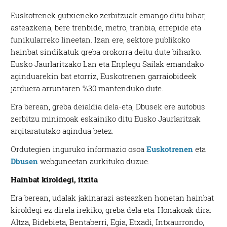
Euskotrenek gutxieneko zerbitzuak emango ditu bihar,
asteazkena, bere trenbide, metro, tranbia, errepide eta
funikularreko lineetan. Izan ere, sektore publikoko
hainbat sindikatuk greba orokorra deitu dute biharko.
Eusko Jaurlaritzako Lan eta Enplegu Sailak emandako
aginduarekin bat etorriz, Euskotrenen garraiobideek
jarduera arruntaren %30 mantenduko dute.
Era berean, greba deialdia dela-eta, Dbusek ere autobus
zerbitzu minimoak eskainiko ditu Eusko Jaurlaritzak
argitaratutako agindua betez.
Ordutegien inguruko informazio osoa
Euskotrenen
eta
Dbusen
webguneetan aurkituko duzue.
Hainbat kiroldegi, itxita
Era berean, udalak jakinarazi asteazken honetan hainbat
kiroldegi ez direla irekiko, greba dela eta. Honakoak dira:
Altza, Bidebieta, Bentaberri, Egia, Etxadi, Intxaurrondo,