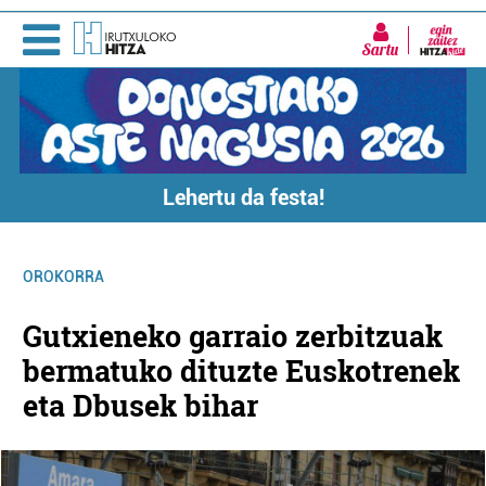
Sartu
Lehertu da festa!
OROKORRA
Gutxieneko garraio zerbitzuak
bermatuko dituzte Euskotrenek
eta Dbusek bihar