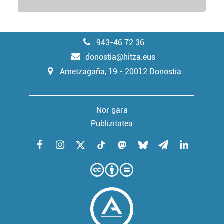
943-46 72 36
donostia@hitza.eus
Ametzagaña, 19 - 20012 Donostia
Nor gara
Publizitatea