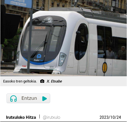
Easoko tren geltokia.
X. Etxabe
Irutxuloko Hitza
@irutxulo
2023
/
10
/
24