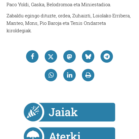
Paco Yoldi, Gaska, Belodromoa eta Miniestadioa.
Zabaldu egingo dituzte, ordea, Zuhaizti, Loiolako Erribera,
Manteo, Mons, Pio Baroja eta Tenis Ondarreta
kiroldegiak.