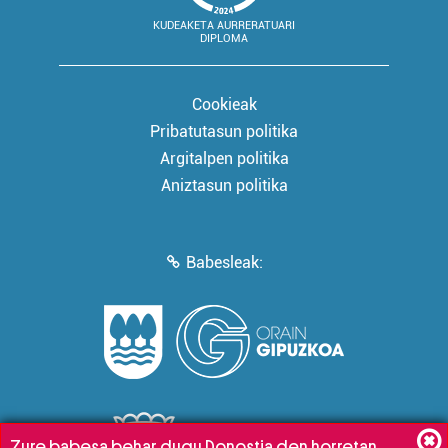
KUDEAKETA AURRERATUARI
DIPLOMA
Cookieak
Pribatutasun politika
Argitalpen politika
Aniztasun politika
Babesleak:
Zure babesa behar dugu Donostia den horretan