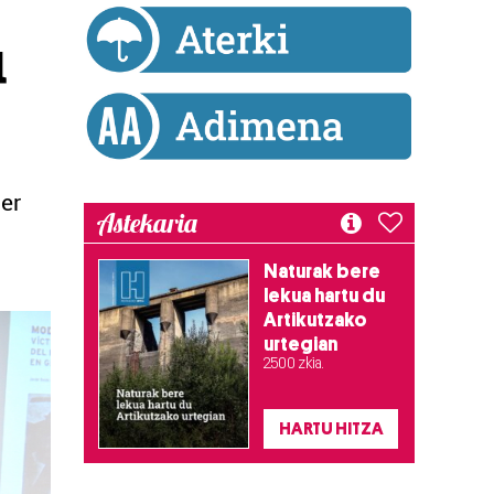
u
er
Astekaria
Naturak bere
lekua hartu du
Artikutzako
urtegian
2.500 zkia.
HARTU HITZA