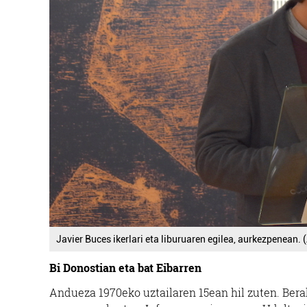
Javier Buces ikerlari eta liburuaren egilea, aurkezpenean. 
Bi Donostian eta bat Eibarren
Andueza 1970eko uztailaren 15ean hil zuten. Berak