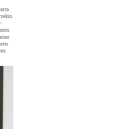
harra
rrekin
—
 zein
zanas
aren
rez