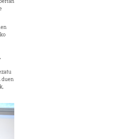
bertan
e
uen
iko
,
rezatu
z duen
k,