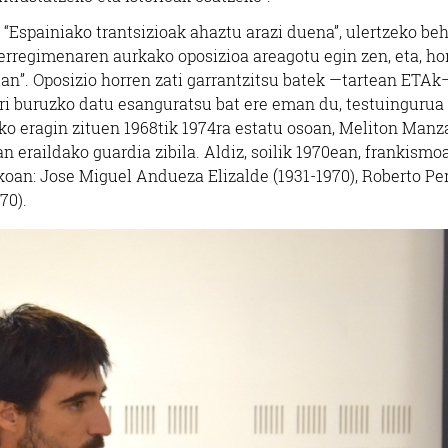
, “Espainiako trantsizioak ahaztu arazi duena”, ulertzeko be
rregimenaren aurkako oposizioa areagotu egin zen, eta, ho
rrian”. Oposizio horren zati garrantzitsu batek —tartean ETAk
rri buruzko datu esanguratsu bat ere eman du, testuingurua
ako eragin zituen 1968tik 1974ra estatu osoan, Meliton Man
n eraildako guardia zibila. Aldiz, soilik 1970ean, frankismo
koan: Jose Miguel Andueza Elizalde (1931-1970), Roberto Pe
70).