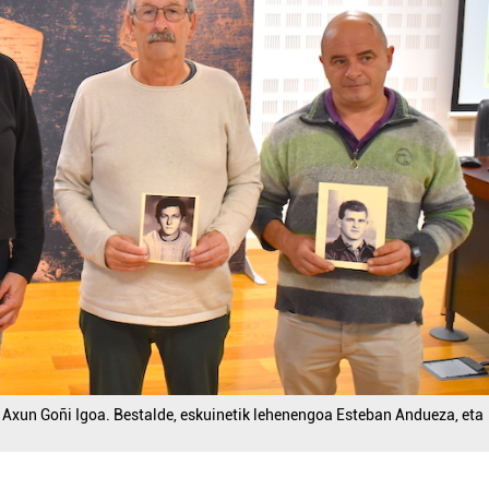
 Axun Goñi Igoa. Bestalde, eskuinetik lehenengoa Esteban Andueza, eta