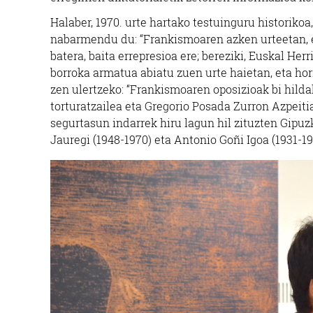
Halaber, 1970. urte hartako testuinguru historikoa
nabarmendu du: “Frankismoaren azken urteetan, e
batera, baita errepresioa ere; bereziki, Euskal He
borroka armatua abiatu zuen urte haietan, eta ho
zen ulertzeko: “Frankismoaren oposizioak bi hild
torturatzailea eta Gregorio Posada Zurron Azpeitia
segurtasun indarrek hiru lagun hil zituzten Gipuz
Jauregi (1948-1970) eta Antonio Goñi Igoa (1931-19