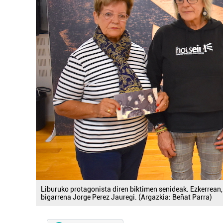
Liburuko protagonista diren biktimen senideak. Ezkerrean,
bigarrena Jorge Perez Jauregi. (Argazkia: Beñat Parra)