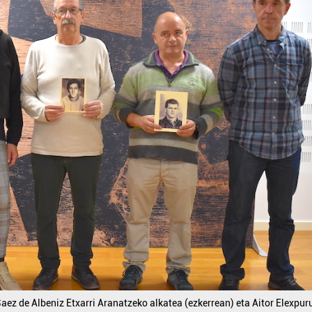
aez de Albeniz Etxarri Aranatzeko alkatea (ezkerrean) eta Aitor Elexpur