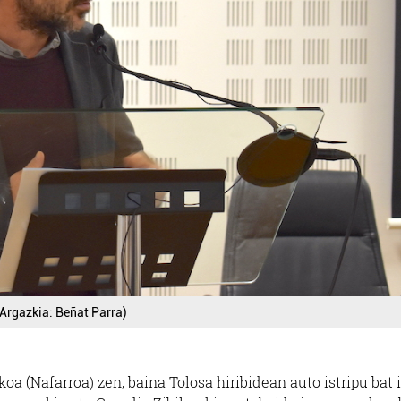
(Argazkia: Beñat Parra)
oa (Nafarroa) zen, baina Tolosa hiribidean auto istripu bat 