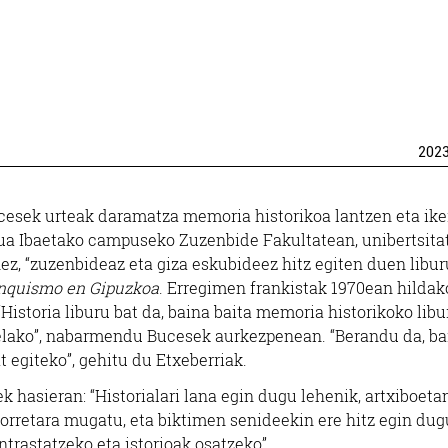
202
ucesek urteak daramatza memoria historikoa lantzen eta ike
rua Ibaetako campuseko Zuzenbide Fakultatean, unibertsita
ez, “zuzenbideaz eta giza eskubideez hitz egiten duen libu
anquismo en Gipuzkoa
. Erregimen frankistak 1970ean hildak
Historia liburu bat da, baina baita memoria historikoko libu
uelako”, nabarmendu Bucesek aurkezpenean. “Berandu da, ba
t egiteko”, gehitu du Etxeberriak.
hasieran: “Historialari lana egin dugu lehenik, artxiboeta
orretara mugatu, eta biktimen senideekin ere hitz egin dug
ntrastatzeko eta istorioak osatzeko”.