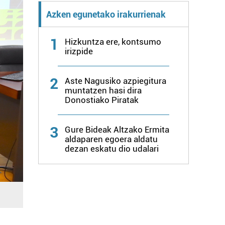
Azken egunetako irakurrienak
1
Hizkuntza ere, kontsumo
irizpide
2
Aste Nagusiko azpiegitura
muntatzen hasi dira
Donostiako Piratak
3
Gure Bideak Altzako Ermita
aldaparen egoera aldatu
dezan eskatu dio udalari