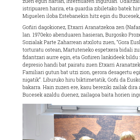
zuen egun hartan, Infernuaren inguruan. Udaltzai
istripuaren harira, eta guardia zibiletako batek hir
Miguelen iloba Estebanekin hitz egin du Bucesek, 
Goñiri dagokionez, Etxarri Aranatzekoa zen (Nafar
lan. 1970eko abenduaren hasieran, Burgosko Proz
Sozialak Parte Zaharrean atxilotu zuen, “Gora Eu
torturatu ostean, Martuteneko espetxera bidali 
fidantzari aurre egin, eta Goñiren lankideek bildu 
depresio handi bat pairatu zuen Etxarri Aranatze
Familiari gutun bat utzi zion, gerora desagertu egi
nigatik”. Liburuko hiru biktimetatik, Goñi da Eusk
bakarra. Hain zuzen ere, kasu bereziki zailak dir
Bucesek azaldu duenez, zailagoa baita horien ingu