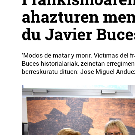
ahazturen mem
du Javier Buc
'Modos de matar y morir. Víctimas del f
Buces historialariak, zeinetan erregimen
berreskuratu dituen: Jose Miguel Andue