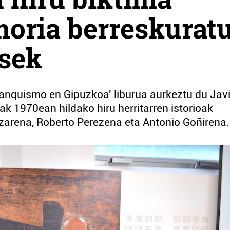
oria berreskurat
esek
ranquismo en Gipuzkoa' liburua aurkeztu du Javi
ak 1970ean hildako hiru herritarren istorioak
zarena, Roberto Perezena eta Antonio Goñirena.