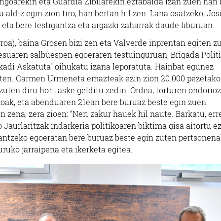
ngoarekin eta Guardia Zibilarekin eztabaida izan zuen han 
u aldiz egin zion tiro; han bertan hil zen. Lana osatzeko, Jos
eta bere testigantza eta argazki zaharrak daude liburuan.
roa), baina Grosen bizi zen eta Valverde inprentan egiten z
esuaren salbuespen egoeraren testuinguruan, Brigada Polit
skadi Askatuta” oihukatu izana leporatuta. Hainbat egunez
zuten. Carmen Urmeneta emazteak ezin zion 20.000 pezetako
zuten diru hori, aske gelditu zedin. Ordea, torturen ondorioz
koak, eta abenduaren 21ean bere buruaz beste egin zuen.
n zena; zera zioen: “Neri zakur hauek hil naute. Barkatu, er
o Jaurlaritzak indarkeria politikoaren biktima gisa aitortu e
a antzeko egoeratan bere buruaz beste egin zuten pertsonena
ruko jarraipena eta ikerketa egitea.