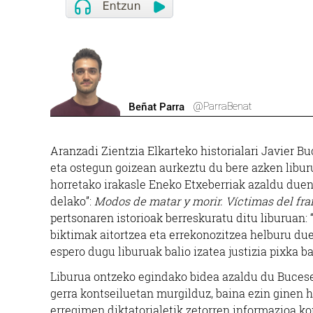
@ParraBenat
Beñat Parra
Aranzadi Zientzia Elkarteko historialari Javier B
eta ostegun goizean aurkeztu du bere azken libu
horretako irakasle Eneko Etxeberriak azaldu duen
delako”:
Modos de matar y morir. Víctimas del fr
pertsonaren istorioak berreskuratu ditu liburuan: “
biktimak aitortzea eta errekonozitzea helburu d
espero dugu liburuak balio izatea justizia pixka ba
Liburua ontzeko egindako bidea azaldu du Bucesek 
gerra kontseiluetan murgilduz, baina ezin ginen h
erregimen diktatorialetik zetorren informazioa ko