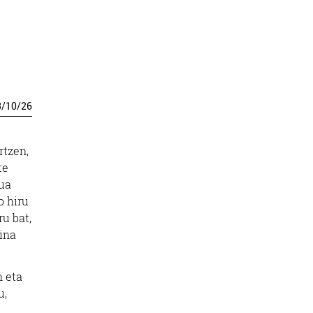
3
/
10
/
26
rtzen,
te
rua
o hiru
ru bat,
ina
n eta
u,