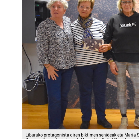
Liburuko protagonista diren biktimen senideak eta Maria S