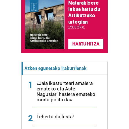
Naturak bere
lekua hartu du
Artikutzako
urtegian
2.500 zkia.
HARTU HITZA
Azken egunetako irakurrienak
1
«Jaia ikasturteari amaiera
emateko eta Aste
Nagusiari hasiera emateko
modu polita da»
2
Lehertu da festa!