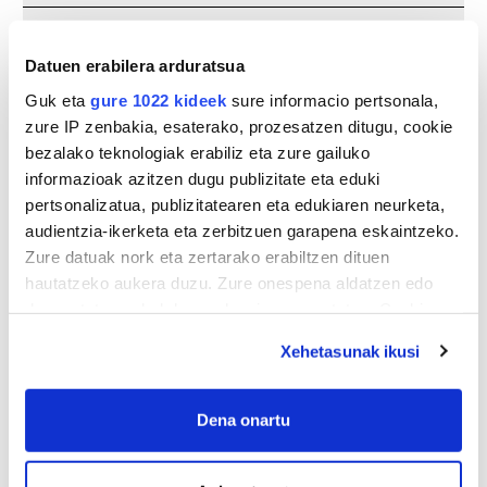
Ez da agur bat, gero arte bat baizik
Datuen erabilera arduratsua
Guk eta
gure 1022 kideek
sure informacio pertsonala,
zure IP zenbakia, esaterako, prozesatzen ditugu, cookie
bezalako teknologiak erabiliz eta zure gailuko
informazioak azitzen dugu publizitate eta eduki
pertsonalizatua, publizitatearen eta edukiaren neurketa,
audientzia-ikerketa eta zerbitzuen garapena eskaintzeko.
Zure datuak nork eta zertarako erabiltzen dituen
hautatzeko aukera duzu. Zure onespena aldatzen edo
deuseztatzen ahal duzu edozein momentutan, Cookie
deklaraziotik edo Privacy triggerean klikatuz.
Xehetasunak ikusi
If you allow, we would also like to:
Collect information about your geographical
Dena onartu
location which can be accurate to within several
meters