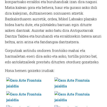
konpartsako erraldoi eta buruhandiak izan dira nagusi.
Matia kalean gora eta behera, haur eta guraso asko ibili
dira kalejiran, dultzaineroen soinuaren atzetik.
Bazkalorduaren aurretik, ordea, Mikel Laboako plazako
bidea hartu dute, eta pilotaleku barruan egin dituzte
azken dantzak. Auzotar asko batu dira Antiguotarrak
Dantza Taldea eta buruhandi eta erraldoiekin batera axuri
beltza, arin arina eta fandangoa dantzatzera.
Gorputzak astindu ondoren frontoiko mahai eta
harmailetan eseri dira asko eta asko, tortilla pintxo bat,
edo antolatzaileek prestatu dituzten otorduez gozatzeko.
Hona hemen goizeko irudiak: