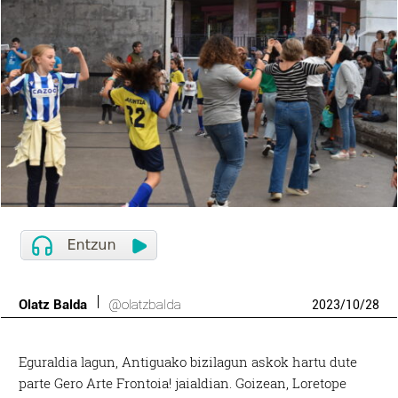
Olatz Balda
@olatzbalda
2023
/
10
/
28
Eguraldia lagun, Antiguako bizilagun askok hartu dute
parte Gero Arte Frontoia! jaialdian. Goizean, Loretope