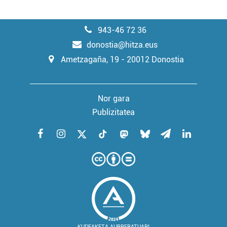
943-46 72 36
donostia@hitza.eus
Ametzagaña, 19 - 20012 Donostia
Nor gara
Publizitatea
KUDEAKETA AURRERATUARI