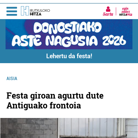
Sartu
Lehertu da festa!
AISIA
Festa giroan agurtu dute
Antiguako frontoia