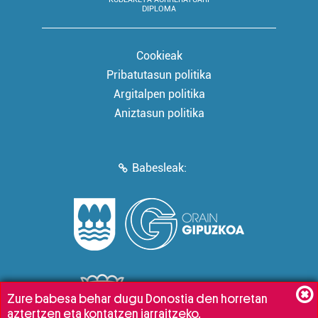
DIPLOMA
Cookieak
Pribatutasun politika
Argitalpen politika
Aniztasun politika
Babesleak:
Zure babesa behar dugu Donostia den horretan
aztertzen eta kontatzen jarraitzeko.