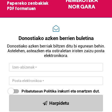
HEMEROTEKA
Papereko zenbakiak
NOR GARA
PDF formatuan
Donostiako azken berrien buletina
Donostiako azken berriak biltzen ditu bi egunean behin.
Astelehen, asteazken eta ostiraletan iristen zaizu posta
elektronikora.
Pribatutasun Politika
irakurri eta onartzen dut.
Harpidetu