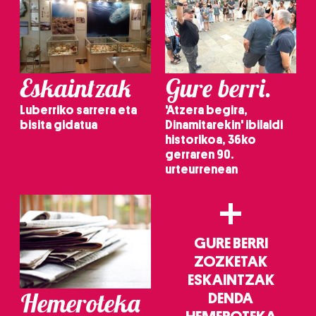
Eskaintzak
Gure berri.
Luberriko sarrera eta
'Atzera begira,
bisita gidatua
Dinamitarekin' ibilaldi
historikoa, 36ko
gerraren 90.
urteurrenean
+
GURE BERRI
ZOZKETAK
ESKAINTZAK
Hemeroteka
DENDA