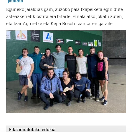
Eguneko jaialdiaz gain, auzoko pala txapelketa egin dute
asteazkenetik ostiralera bitarte. Finala atzo jokatu zuten,
eta Izar Agirretxe eta Kepa Bosch izan ziren garaile.
Erlazionatutako edukia