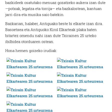
bazkideek osatutako menuaz gozatzeko aukera izan dute
—potxak, legatza eta torrija— eta bazkalostean, kantuan
jarri dira eta musika saio batekin.
Bazkarian, halaber, Antiguako beste bi elkarte izan dira.
Basoetxea eta Antiguoko Kirol Elkarteak plaka baten
bitartez omendu nahi izan dute Txirainen 25 urteko
ibilbidea otorduaren ostean.
Hona hemen goizeko irudiak: