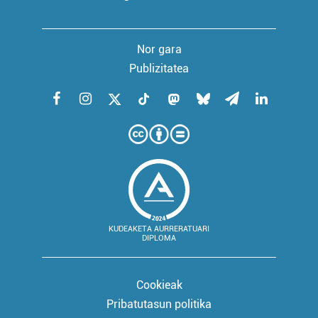
Nor gara
Publizitatea
KUDEAKETA AURRERATUARI
DIPLOMA
Cookieak
Pribatutasun politika