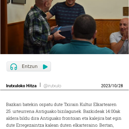
Irutxuloko Hitza
@irutxulo
2023
/
10
/
28
Bazkari batekin ospatu dute Txirain Kultur Elkartearen
25. urteurrena Antiguako bizilagunek. Bazkideak 14:00ak
aldera bildu dira Antiguako frontoian eta kalejira bat egin
dute Erregezaintza kalean duten elkarteraino. Bertan,