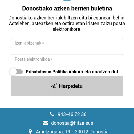
Donostiako azken berrien buletina
Donostiako azken berriak biltzen ditu bi egunean behin.
Astelehen, asteazken eta ostiraletan iristen zaizu posta
elektronikora.
Pribatutasun Politika
irakurri eta onartzen dut.
Harpidetu
943-46 72 36
donostia@hitza.eus
Ametzagaña, 19 - 20012 Donostia