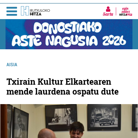
Sartu
AISIA
Txirain Kultur Elkartearen
mende laurdena ospatu dute