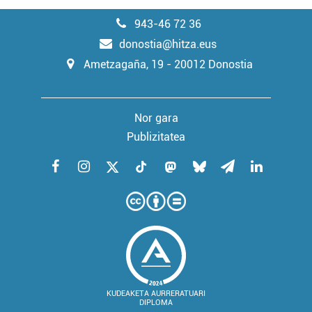
943-46 72 36
donostia@hitza.eus
Ametzagaña, 19 - 20012 Donostia
Nor gara
Publizitatea
KUDEAKETA AURRERATUARI
DIPLOMA