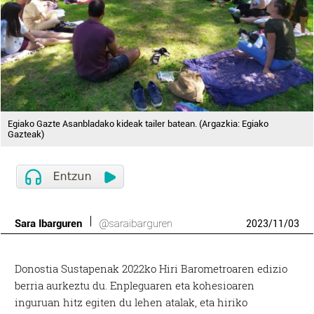
Egiako Gazte Asanbladako kideak tailer batean. (Argazkia: Egiako
Gazteak)
Sara Ibarguren
@saraibarguren
2023
/
11
/
03
Donostia Sustapenak 2022ko Hiri Barometroaren edizio
berria aurkeztu du. Enpleguaren eta kohesioaren
inguruan hitz egiten du lehen atalak, eta hiriko