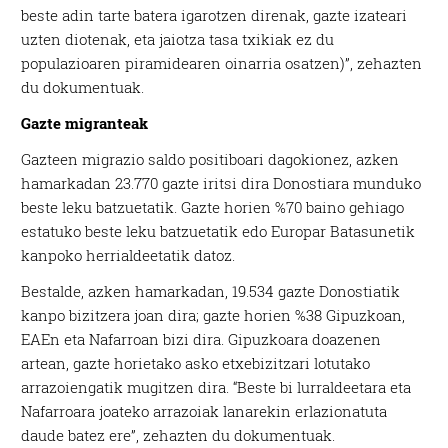
beste adin tarte batera igarotzen direnak, gazte izateari
uzten diotenak, eta jaiotza tasa txikiak ez du
populazioaren piramidearen oinarria osatzen)”, zehazten
du dokumentuak.
Gazte migranteak
Gazteen migrazio saldo positiboari dagokionez, azken
hamarkadan 23.770 gazte iritsi dira Donostiara munduko
beste leku batzuetatik. Gazte horien %70 baino gehiago
estatuko beste leku batzuetatik edo Europar Batasunetik
kanpoko herrialdeetatik datoz.
Bestalde, azken hamarkadan, 19.534 gazte Donostiatik
kanpo bizitzera joan dira; gazte horien %38 Gipuzkoan,
EAEn eta Nafarroan bizi dira. Gipuzkoara doazenen
artean, gazte horietako asko etxebizitzari lotutako
arrazoiengatik mugitzen dira. “Beste bi lurraldeetara eta
Nafarroara joateko arrazoiak lanarekin erlazionatuta
daude batez ere”, zehazten du dokumentuak.