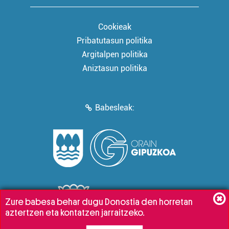
Cookieak
Pribatutasun politika
Argitalpen politika
Aniztasun politika
Babesleak:
Zure babesa behar dugu Donostia den horretan
aztertzen eta kontatzen jarraitzeko.