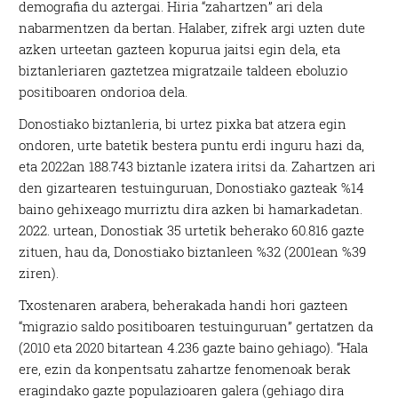
demografia du aztergai. Hiria “zahartzen” ari dela
nabarmentzen da bertan. Halaber, zifrek argi uzten dute
azken urteetan gazteen kopurua jaitsi egin dela, eta
biztanleriaren gaztetzea migratzaile taldeen eboluzio
positiboaren ondorioa dela.
Donostiako biztanleria, bi urtez pixka bat atzera egin
ondoren, urte batetik bestera puntu erdi inguru hazi da,
eta 2022an 188.743 biztanle izatera iritsi da. Zahartzen ari
den gizartearen testuinguruan, Donostiako gazteak %14
baino gehixeago murriztu dira azken bi hamarkadetan.
2022. urtean, Donostiak 35 urtetik beherako 60.816 gazte
zituen, hau da, Donostiako biztanleen %32 (2001ean %39
ziren).
Txostenaren arabera, beherakada handi hori gazteen
“migrazio saldo positiboaren testuinguruan” gertatzen da
(2010 eta 2020 bitartean 4.236 gazte baino gehiago). “Hala
ere, ezin da konpentsatu zahartze fenomenoak berak
eragindako gazte populazioaren galera (gehiago dira