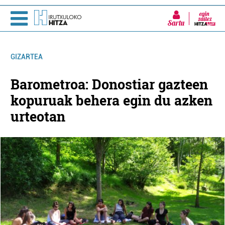
Sartu
GIZARTEA
Barometroa: Donostiar gazteen
kopuruak behera egin du azken
urteotan