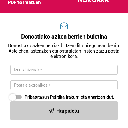
NOR GARA
PDF formatuan
Donostiako azken berrien buletina
Donostiako azken berriak biltzen ditu bi egunean behin.
Astelehen, asteazken eta ostiraletan iristen zaizu posta
elektronikora.
Pribatutasun Politika
irakurri eta onartzen dut.
Harpidetu