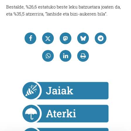
Bestalde, %26,6 estatuko beste leku batzuetara joaten da,
eta %35,5 atzerrira, “lanbide eta bizi-aukeren bila”.