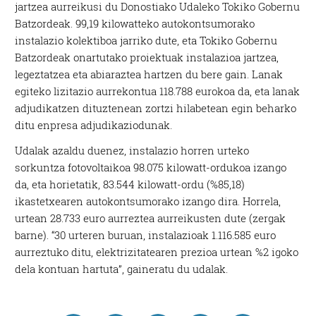
jartzea aurreikusi du Donostiako Udaleko Tokiko Gobernu
Batzordeak. 99,19 kilowatteko autokontsumorako
instalazio kolektiboa jarriko dute, eta Tokiko Gobernu
Batzordeak onartutako proiektuak instalazioa jartzea,
legeztatzea eta abiaraztea hartzen du bere gain. Lanak
egiteko lizitazio aurrekontua 118.788 eurokoa da, eta lanak
adjudikatzen dituztenean zortzi hilabetean egin beharko
ditu enpresa adjudikaziodunak.
Udalak azaldu duenez, instalazio horren urteko
sorkuntza fotovoltaikoa 98.075 kilowatt-ordukoa izango
da, eta horietatik, 83.544 kilowatt-ordu (%85,18)
ikastetxearen autokontsumorako izango dira. Horrela,
urtean 28.733 euro aurreztea aurreikusten dute (zergak
barne). “30 urteren buruan, instalazioak 1.116.585 euro
aurreztuko ditu, elektrizitatearen prezioa urtean %2 igoko
dela kontuan hartuta”, gaineratu du udalak.