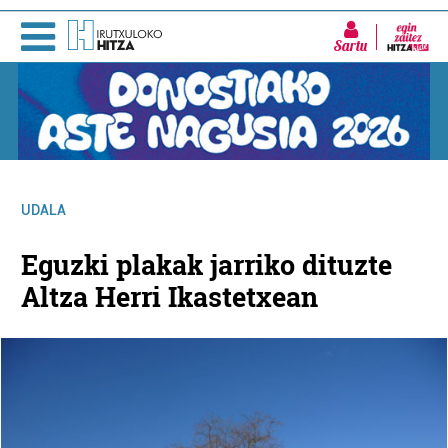
Sartu
UDALA
Eguzki plakak jarriko dituzte
Altza Herri Ikastetxean