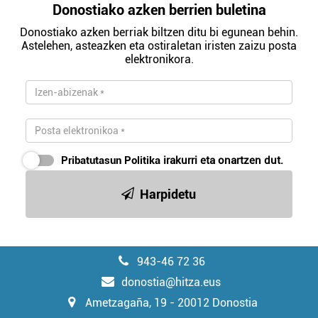
Donostiako azken berrien buletina
Donostiako azken berriak biltzen ditu bi egunean behin.
Astelehen, asteazken eta ostiraletan iristen zaizu posta
elektronikora.
Pribatutasun Politika
irakurri eta onartzen dut.
Harpidetu
943-46 72 36
donostia@hitza.eus
Ametzagaña, 19 - 20012 Donostia