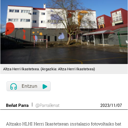
Altza Herri Ikastetxea. (Argazkia: Altza Herri Ikastetxea)
Beñat Parra
@ParraBenat
2023
/
11
/
07
Altzako HLHI Herri Ikastetxean instalazio fotovoltaiko bat