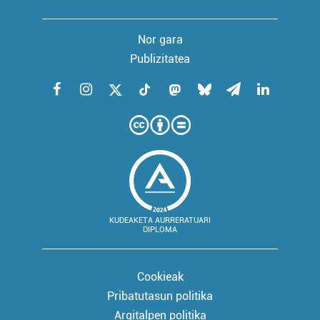
Nor gara
Publizitatea
KUDEAKETA AURRERATUARI
DIPLOMA
Cookieak
Pribatutasun politika
Argitalpen politika