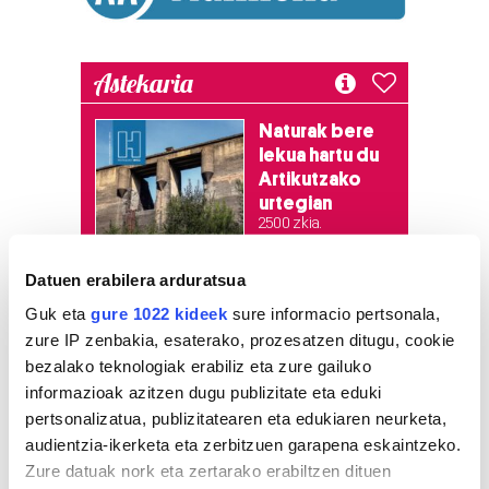
Astekaria
Naturak bere
lekua hartu du
Artikutzako
urtegian
2.500 zkia.
Datuen erabilera arduratsua
HARTU HITZA
Guk eta
gure 1022 kideek
sure informacio pertsonala,
zure IP zenbakia, esaterako, prozesatzen ditugu, cookie
bezalako teknologiak erabiliz eta zure gailuko
Azken egunetako irakurrienak
informazioak azitzen dugu publizitate eta eduki
pertsonalizatua, publizitatearen eta edukiaren neurketa,
1
Hizkuntza ere, kontsumo
audientzia-ikerketa eta zerbitzuen garapena eskaintzeko.
irizpide
Zure datuak nork eta zertarako erabiltzen dituen