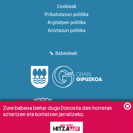
Cookieak
Pribatutasun politika
Argitalpen politika
Aniztasun politika
Babesleak:
Zure babesa behar dugu Donostia den horretan
aztertzen eta kontatzen jarraitzeko.