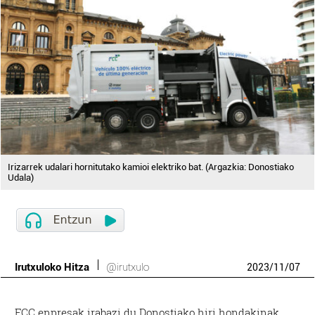
Irizarrek udalari hornitutako kamioi elektriko bat. (Argazkia: Donostiako
Udala)
Irutxuloko Hitza
@irutxulo
2023
/
11
/
07
FCC enpresak irabazi du Donostiako hiri hondakinak