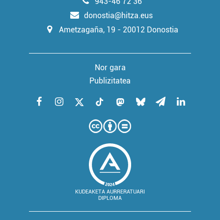
943-46 72 36
donostia@hitza.eus
Ametzagaña, 19 - 20012 Donostia
Nor gara
Publizitatea
KUDEAKETA AURRERATUARI
DIPLOMA