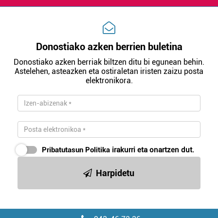
irakurri
Donostiako azken berrien buletina
Donostiako azken berriak biltzen ditu bi egunean behin.
Astelehen, asteazken eta ostiraletan iristen zaizu posta
elektronikora.
Pribatutasun Politika
irakurri eta onartzen dut.
Harpidetu