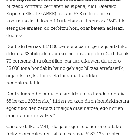
biltzeko kontratu berriaren esleipena, Aldi Baterako
Enpresa Elkarte (ABEE) batean. 67,3 milioi euroko
kontratua da, datozen 10 urteetarako. Enpresak 1990etik
etengabe ematen du zerbitzu hori, ohar batean adierazi
duenez.
Kontratu berriak 187.800 pertsona baino gehiago artatuko
ditu, eta 33 ibilgailu iraunkor berri izango ditu. Zerbitzuak
70 pertsona ditu plantillan, eta aurreikusten du urtero
53.000 tona hondakin baino gehiago biltzea errefusetik,
organikotik, kartoitik eta tamaina handiko
hondakinetatik.
Kontratuaren helburua da birziklatutako hondakinen %
65 lortzea 2035erako,” hirian sortzen diren hondakinetara
egokituko den zerbitzu malgua diseinatzea, edo horien
eragina minimizatzea”.
Gaikako bilketa %41,1 da gaur egun, eta aurreikusitako
frakzio organikoaren bilketa bereizia % 57,42ra iristea