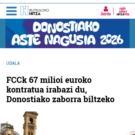
Sartu
UDALA
FCCk 67 milioi euroko
kontratua irabazi du,
Donostiako zaborra biltzeko