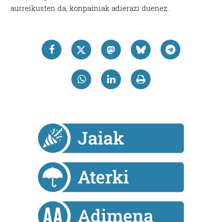
aurreikusten da, konpainiak adierazi duenez.