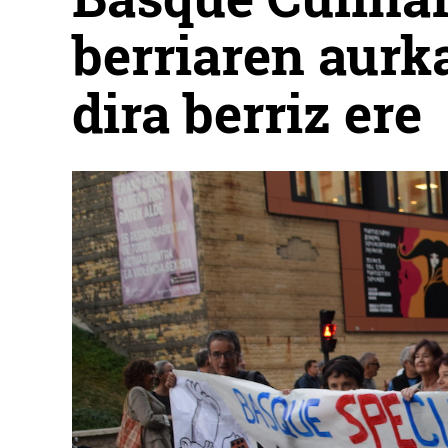
berriaren aurk
dira berriz ere