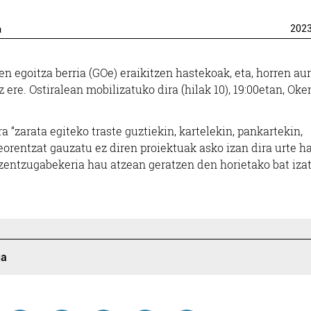
a
202
 egoitza berria (GOe) eraikitzen hastekoak, eta, horren aur
 ere. Ostiralean mobilizatuko dira (hilak 10), 19:00etan, Ok
a “zarata egiteko traste guztiekin, kartelekin, pankartekin,
teorentzat gauzatu ez diren proiektuak asko izan dira urte 
zentzugabekeria hau atzean geratzen den horietako bat izat
ua