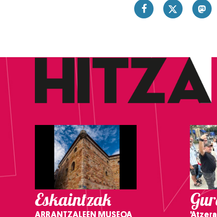
Eskaintzak
Gure
ARRANTZALEEN MUSEOA
'Atzera