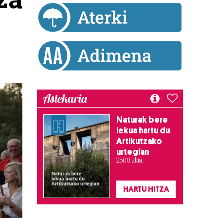
Astekaria
Naturak bere
lekua hartu du
Artikutzako
urtegian
2.500 zkia.
HARTU HITZA