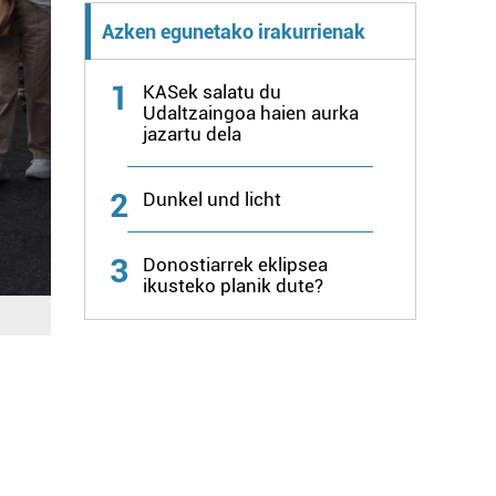
Azken egunetako irakurrienak
1
KASek salatu du
Udaltzaingoa haien aurka
jazartu dela
2
Dunkel und licht
3
Donostiarrek eklipsea
ikusteko planik dute?