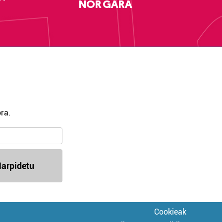
NOR GARA
ra.
arpidetu
Cookieak