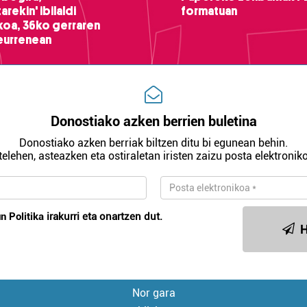
arekin' ibilaldi
formatuan
ikoa, 36ko gerraren
teurrenean
Donostiako azken berrien buletina
Donostiako azken berriak biltzen ditu bi egunean behin.
telehen, asteazken eta ostiraletan iristen zaizu posta elektroniko
n Politika
irakurri eta onartzen dut.
H
Nor gara