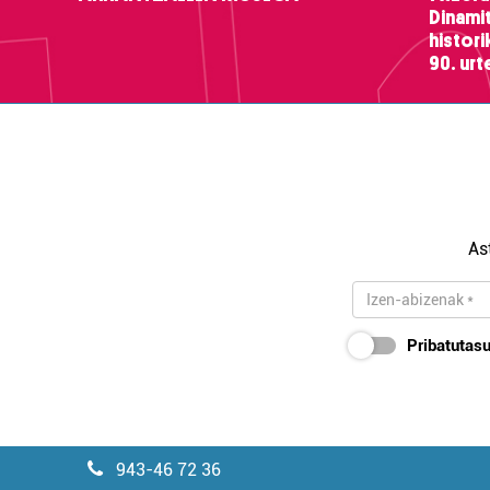
Dinamit
histor
90. ur
As
Pribatutasu
943-46 72 36