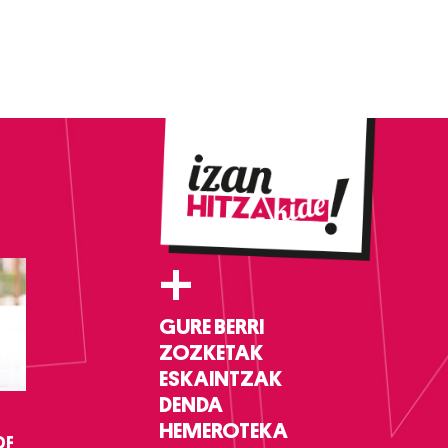
+
GURE BERRI
ZOZKETAK
ESKAINTZAK
DENDA
HEMEROTEKA
DF