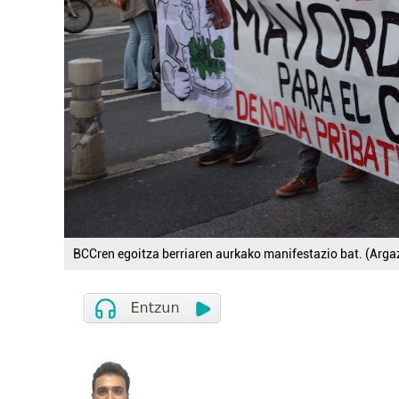
BCCren egoitza berriaren aurkako manifestazio bat. (Arga