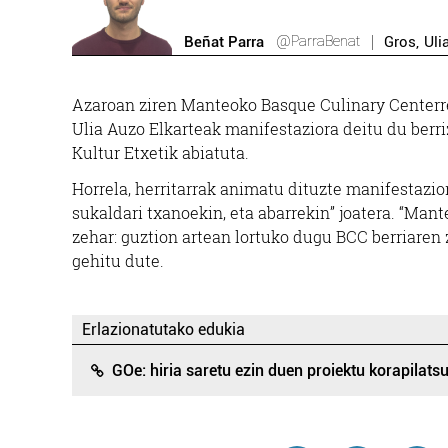
@ParraBenat
Beñat Parra
Gros
,
Uli
Azaroan ziren Manteoko Basque Culinary Centerren
Ulia Auzo Elkarteak manifestaziora deitu du berriz
Kultur Etxetik abiatuta.
Horrela, herritarrak animatu dituzte manifestazior
sukaldari txanoekin, eta abarrekin” joatera. “Man
zehar: guztion artean lortuko dugu BCC berriaren 
gehitu dute.
Erlazionatutako edukia
GOe: hiria saretu ezin duen proiektu korapilats