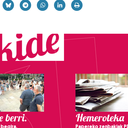
 berri.
Hemeroteka
 begira,
Papereko zenbakiak P