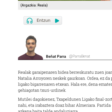
(Argazkia: Reala)
@ParraBenat
Beñat Parra
Realak garaipenaren bidea berreskuratu zuen joan d
Natalia Arroyoren neskek gaurkoan. Ordea, ez da p
ligako bigarrenaren etxean. Hala ere, dena ematen
gehiagotan txuri-urdinek.
Mutilei dagokienez, Txapeldunen Ligako final-zortz
nahi, eta irabaztera doaz bihar Almeriara. Partida
azkena baita talde andaluziarra.