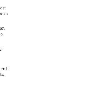
bost
eneko
an.
go
go
ken bi
ko.