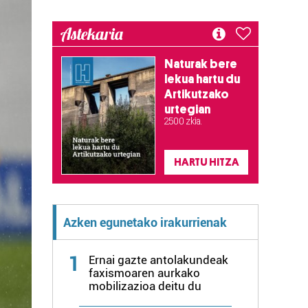
Astekaria
Naturak bere
lekua hartu du
Artikutzako
urtegian
2.500 zkia.
HARTU HITZA
Azken egunetako irakurrienak
1
Ernai gazte antolakundeak
faxismoaren aurkako
mobilizazioa deitu du