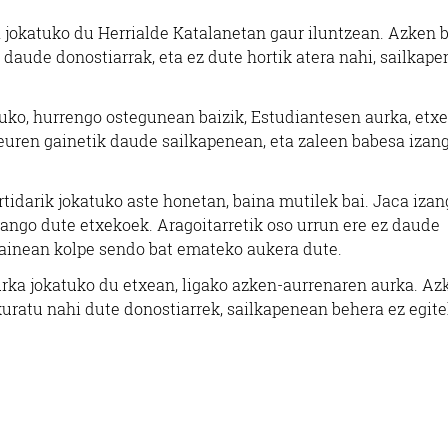
 jokatuko du Herrialde Katalanetan gaur iluntzean. Azken 
 daude donostiarrak, eta ez dute hortik atera nahi, sailkap
uko, hurrengo ostegunean baizik, Estudiantesen aurka, etxe
euren gainetik daude sailkapenean, eta zaleen babesa izan
tidarik jokatuko aste honetan, baina mutilek bai. Jaca izan
 izango dute etxekoek. Aragoitarretik oso urrun ere ez daude
gainean kolpe sendo bat emateko aukera dute.
rka jokatuko du etxean, ligako azken-aurrenaren aurka. Az
kuratu nahi dute donostiarrek, sailkapenean behera ez egite