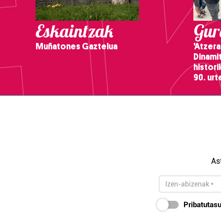
Eskaintzak
Gure
Muñatones Gaztelua
'Atzera
Dinamit
histor
90. ur
As
Pribatutasu