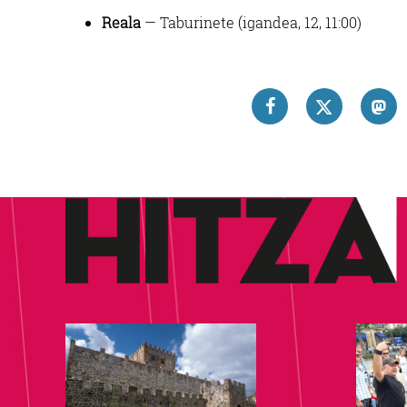
Reala
— Taburinete (igandea, 12, 11:00)