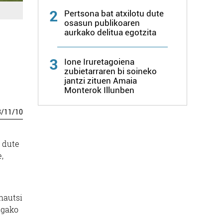
2
Pertsona bat atxilotu dute
osasun publikoaren
aurkako delitua egotzita
3
Ione Iruretagoiena
zubietarraren bi soineko
jantzi zituen Amaia
Monterok Illunben
3
/
11
/
10
i dute
,
 hautsi
igako