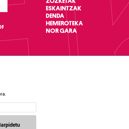
ZOZKETAK
ESKAINTZAK
DENDA
HEMEROTEKA
DF
NOR GARA
ra.
arpidetu