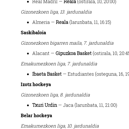
Real Madril —
Reala
(ostirala, 10, 20:00)
Gizonezkoen liga, 13. jardunaldia
Almeria —
Reala
(larunbata, 11, 16:15)
Saskibaloia
Gizonezkoen bigarren maila, 7. jardunaldia
Alacant —
Gipuzkoa Basket
(ostirala, 10, 20:4
Emakumezkoen liga, 7. jardunaldia
Ibaeta Basket
— Estudiantes (osteguna, 16, 19
Izotz hockeya
Gizonezkoen liga, 8. jardunaldia
Txuri Urdin
— Jaca (larunbata, 11, 21:00)
Belar hockeya
Emakumezkoen liga, 10. jardunaldia