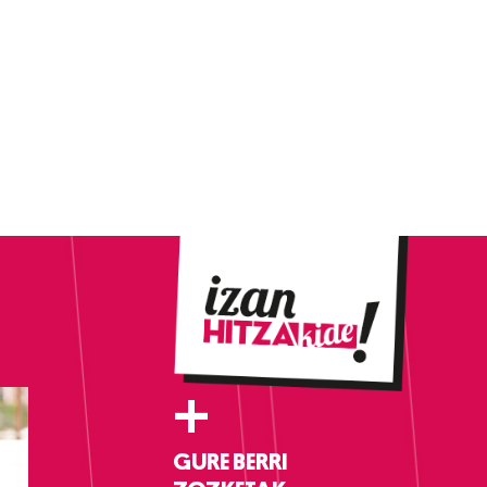
+
GURE BERRI