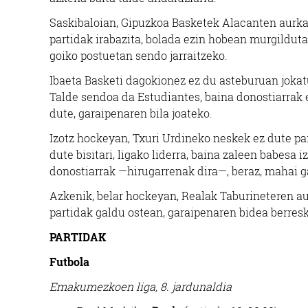
Saskibaloian, Gipuzkoa Basketek Alacanten aurka
partidak irabazita, bolada ezin hobean murgilduta
goiko postuetan sendo jarraitzeko.
Ibaeta Basketi dagokionez ez du asteburuan jokat
Talde sendoa da Estudiantes, baina donostiarrak 
dute, garaipenaren bila joateko.
Izotz hockeyan, Txuri Urdineko neskek ez dute par
dute bisitari, ligako liderra, baina zaleen babesa
donostiarrak —hirugarrenak dira—, beraz, mahai 
Azkenik, belar hockeyan, Realak Taburineteren au
partidak galdu ostean, garaipenaren bidea berres
PARTIDAK
Futbola
Emakumezkoen liga, 8. jardunaldia