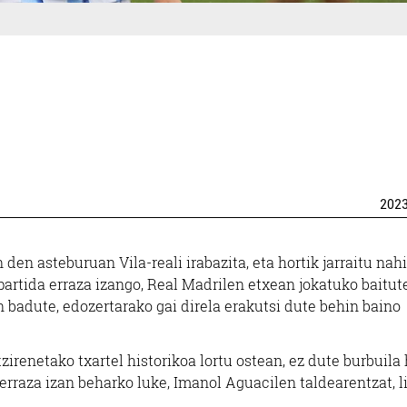
202
en asteburuan Vila-reali irabazita, eta hortik jarraitu nah
artida erraza izango, Real Madrilen etxean jokatuko baitute
 badute, edozertarako gai direla erakutsi dute behin baino
irenetako txartel historikoa lortu ostean, ez dute burbuila
 erraza izan beharko luke, Imanol Aguacilen taldearentzat, l