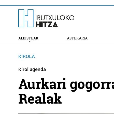
ALBISTEAK
ASTEKARIA
KIROLA
Kirol agenda
Aurkari gogorr
Realak