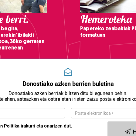
 berri.
Hemeroteka
 begira,
Papereko zenbakiak P
arekin' ibilaldi
formatuan
ikoa, 36ko gerraren
teurrenean
Donostiako azken berrien buletina
Donostiako azken berriak biltzen ditu bi egunean behin.
telehen, asteazken eta ostiraletan iristen zaizu posta elektroniko
n Politika
irakurri eta onartzen dut.
H