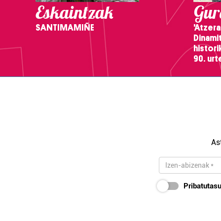
Eskaintzak
Gure
SANTIMAMIÑE
'Atzera
Dinamit
histor
90. ur
As
Pribatutasu