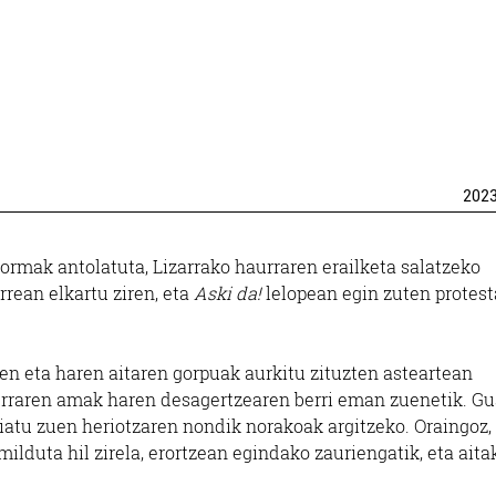
202
mak antolatuta, Lizarrako haurraren erailketa salatzeko
rrean elkartu ziren, eta
Aski da!
lelopean egin zuten protest
en eta haren aitaren gorpuak aurkitu zituzten asteartean
haurraren amak haren desagertzearen berri eman zuenetik. Gu
abiatu zuen heriotzaren nondik norakoak argitzeko. Oraingoz,
lduta hil zirela, erortzean egindako zauriengatik, eta aita