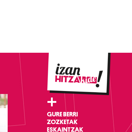
+
GURE BERRI
ZOZKETAK
ESKAINTZAK