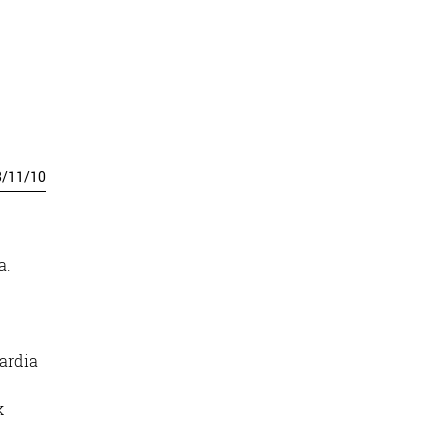
3
/
11
/
10
a.
ardia
k