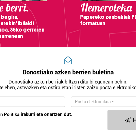
 berri.
Hemeroteka
 begira,
Papereko zenbakiak P
arekin' ibilaldi
formatuan
ikoa, 36ko gerraren
teurrenean
Donostiako azken berrien buletina
Donostiako azken berriak biltzen ditu bi egunean behin.
telehen, asteazken eta ostiraletan iristen zaizu posta elektroniko
n Politika
irakurri eta onartzen dut.
H