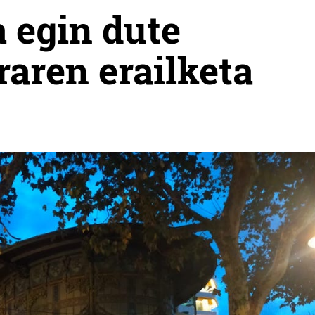
a egin dute
raren erailketa