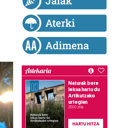
Astekaria
Naturak bere
lekua hartu du
Artikutzako
urtegian
2.500 zkia.
HARTU HITZA