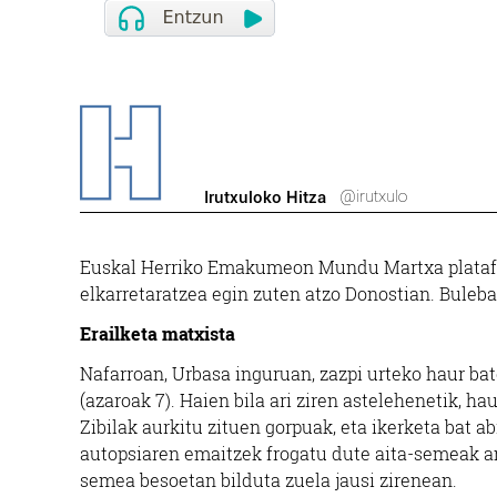
@irutxulo
Irutxuloko Hitza
Euskal Herriko Emakumeon Mundu Martxa platafor
elkarretaratzea egin zuten atzo Donostian. Buleba
Erailketa matxista
Nafarroan, Urbasa inguruan, zazpi urteko haur bat
(azaroak 7). Haien bila ari ziren astelehenetik, 
Zibilak aurkitu zituen gorpuak, eta ikerketa bat 
autopsiaren emaitzek frogatu dute aita-semeak ami
semea besoetan bilduta zuela jausi zirenean.