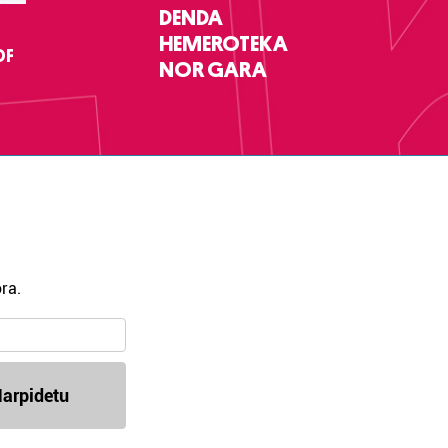
DENDA
HEMEROTEKA
DF
NOR GARA
ra.
arpidetu