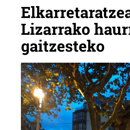
Elkarretaratze
Lizarrako haur
gaitzesteko