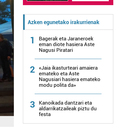
Azken egunetako irakurrienak
1
Bagerak eta Jaraneroek
eman diote hasiera Aste
Nagusi Piratari
2
«Jaia ikasturteari amaiera
emateko eta Aste
Nagusiari hasiera emateko
modu polita da»
3
Kanoikada dantzari eta
aldarrikatzaileak piztu du
festa