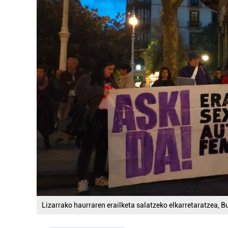
Lizarrako haurraren erailketa salatzeko elkarretaratzea, B