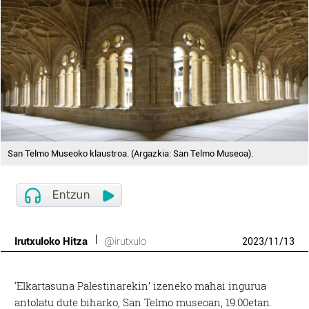
San Telmo Museoko klaustroa. (Argazkia: San Telmo Museoa).
Irutxuloko Hitza
@irutxulo
2023
/
11
/
13
‘Elkartasuna Palestinarekin’ izeneko mahai ingurua
antolatu dute biharko, San Telmo museoan, 19:00etan.