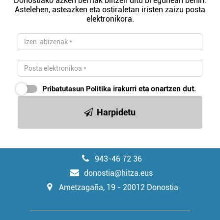
Donostiako azken berriak biltzen ditu bi egunean behin.
Astelehen, asteazken eta ostiraletan iristen zaizu posta
elektronikora.
Pribatutasun Politika
irakurri eta onartzen dut.
Harpidetu
943-46 72 36
donostia@hitza.eus
Ametzagaña, 19 - 20012 Donostia