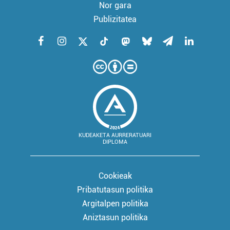
Nor gara
Publizitatea
KUDEAKETA AURRERATUARI
DIPLOMA
Cookieak
Pribatutasun politika
Argitalpen politika
Aniztasun politika