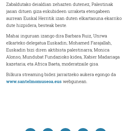
Zabaldutako deialdian zehazten dutenez, Palestinak
jasan dituen giza eskubideen urraketa etengabeen
aurrean Euskal Herritik izan duten elkartasuna ekarriko
dute hizpidera, besteak beste.
Mahai inguruan izango dira Barbara Ruiz, Unrwa
elkarteko delegatua Euskadin; Mohamed Farajallah,
Euskadin bizi diren aktibista palestinarra; Monica
Alonso, Mundubat Fundazioko kidea, Xabier Madariaga
kazetaria; eta Africa Baeta, moderatzaile gisa.
Bilkura streaming bidez jarraitzeko aukera egongo da
www.santelmomuseoa.eus
webgunean.