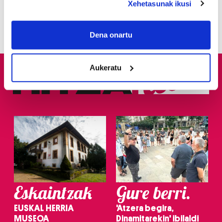
Xehetasunak ikusi
3
Donostiarrek eklipsea
ikusteko planik dute?
If you allow, we would also like to:
Collect information about your geographical
Dena onartu
location which can be accurate to within several
meters
Aukeratu
Identify your device by actively scanning it for
specific characteristics (fingerprinting)
Find out more about how your personal data is processed
and set your preferences in the
details section
.
Guk eta gure bazkideek zure datu pertsonalak
prozesatzen ditugu, zure IP zenbakia, besteak beste,
teknologia erabiliz, cookieak adibidez, iragarki eta eduki
pertsonalizatuak eskaintzeko, iragarkiak eta edukia
neurtzeko, jendeari buruzko informazioa biltzeko eta
Eskaintzak
Gure berri.
produktuak garatzeko. Zure datuak nork eta zertarako
erabiltzen dituen hauta dezakezu.
EUSKAL HERRIA
'Atzera begira,
MUSEOA
Dinamitarekin' ibilaldi