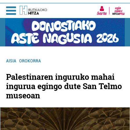
Sartu
AISIA
OROKORRA
Palestinaren inguruko mahai
ingurua egingo dute San Telmo
museoan