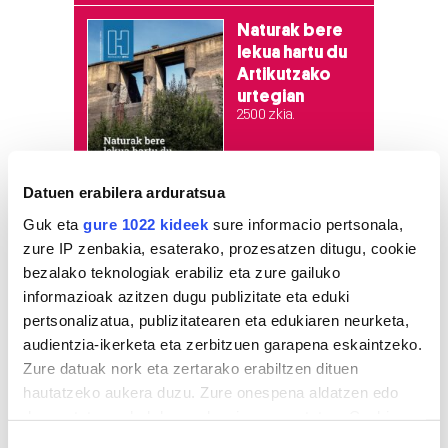
Naturak bere
lekua hartu du
Artikutzako
urtegian
2.500 zkia.
HARTU HITZA
Datuen erabilera arduratsua
Guk eta
gure 1022 kideek
sure informacio pertsonala,
zure IP zenbakia, esaterako, prozesatzen ditugu, cookie
Azken egunetako irakurrienak
bezalako teknologiak erabiliz eta zure gailuko
informazioak azitzen dugu publizitate eta eduki
1
KASek salatu du
pertsonalizatua, publizitatearen eta edukiaren neurketa,
Udaltzaingoa haien aurka
audientzia-ikerketa eta zerbitzuen garapena eskaintzeko.
jazartu dela
Zure datuak nork eta zertarako erabiltzen dituen
hautatzeko aukera duzu. Zure onespena aldatzen edo
2
Dunkel und licht
deuseztatzen ahal duzu edozein momentutan, Cookie
deklaraziotik edo Privacy triggerean klikatuz.