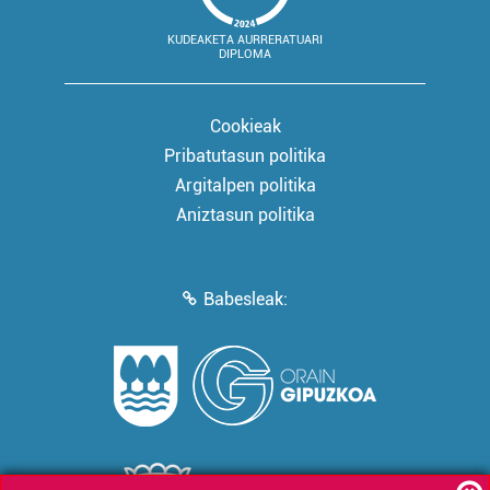
KUDEAKETA AURRERATUARI
DIPLOMA
Cookieak
Pribatutasun politika
Argitalpen politika
Aniztasun politika
Babesleak: