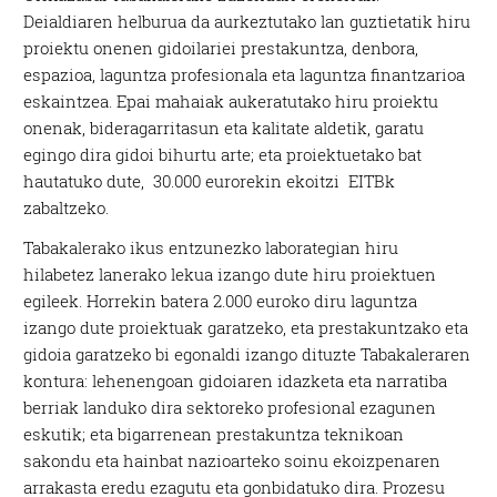
Deialdiaren helburua da aurkeztutako lan guztietatik hiru
proiektu onenen gidoilariei prestakuntza, denbora,
espazioa, laguntza profesionala eta laguntza finantzarioa
eskaintzea. Epai mahaiak aukeratutako hiru proiektu
onenak, bideragarritasun eta kalitate aldetik, garatu
egingo dira gidoi bihurtu arte; eta proiektuetako bat
hautatuko dute, 30.000 eurorekin ekoitzi EITBk
zabaltzeko.
Tabakalerako ikus entzunezko laborategian hiru
hilabetez lanerako lekua izango dute hiru proiektuen
egileek. Horrekin batera 2.000 euroko diru laguntza
izango dute proiektuak garatzeko, eta prestakuntzako eta
gidoia garatzeko bi egonaldi izango dituzte Tabakaleraren
kontura: lehenengoan gidoiaren idazketa eta narratiba
berriak landuko dira sektoreko profesional ezagunen
eskutik; eta bigarrenean prestakuntza teknikoan
sakondu eta hainbat nazioarteko soinu ekoizpenaren
arrakasta eredu ezagutu eta gonbidatuko dira. Prozesu