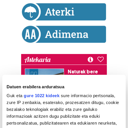
Astekaria
Naturak bere
lekua hartu du
Artikutzako
Datuen erabilera arduratsua
urtegian
Guk eta
gure 1022 kideek
sure informacio pertsonala,
2.500 zkia.
zure IP zenbakia, esaterako, prozesatzen ditugu, cookie
bezalako teknologiak erabiliz eta zure gailuko
HARTU HITZA
informazioak azitzen dugu publizitate eta eduki
pertsonalizatua, publizitatearen eta edukiaren neurketa,