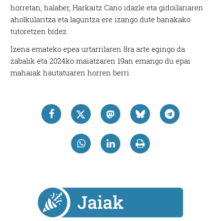
horretan, halaber, Harkaitz Cano idazle eta gidoilariaren
aholkularitza eta laguntza ere izango dute banakako
tutoretzen bidez.
Izena emateko epea urtarrilaren 8ra arte egingo da
zabalik eta 2024ko maiatzaren 19an emango du epai
mahaiak hautatuaren horren berri.