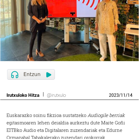
Irutxuloko Hitza
@irutxulo
2023
/
11
/
14
Euskarazko soinu fikzioa sustatzeko
Audiogile berriak
egitasmoaren lehen deialdia aurkeztu dute Maite Goñi
EITBko Audio eta Digitalaren zuzendariak eta Edurne
Ormazabal Tabakalerako zuzendari orokorrak.