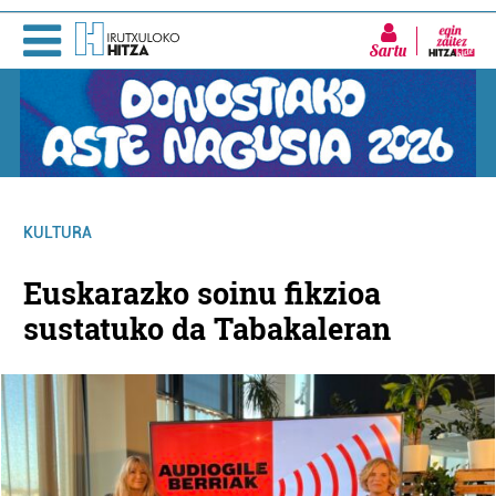
Sartu
KULTURA
Euskarazko soinu fikzioa
sustatuko da Tabakaleran