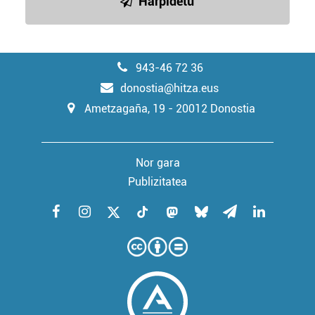
Harpidetu
943-46 72 36
donostia@hitza.eus
Ametzagaña, 19 - 20012 Donostia
Nor gara
Publizitatea