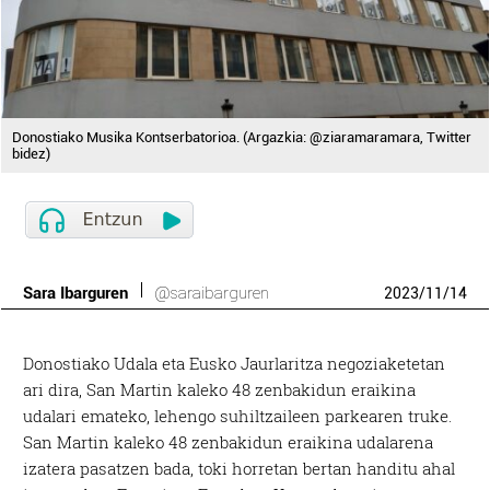
Donostiako Musika Kontserbatorioa. (Argazkia: @ziaramaramara, Twitter
bidez)
Sara Ibarguren
@saraibarguren
2023
/
11
/
14
Donostiako Udala eta Eusko Jaurlaritza negoziaketetan
ari dira, San Martin kaleko 48 zenbakidun eraikina
udalari emateko, lehengo suhiltzaileen parkearen truke.
San Martin kaleko 48 zenbakidun eraikina udalarena
izatera pasatzen bada, toki horretan bertan handitu ahal