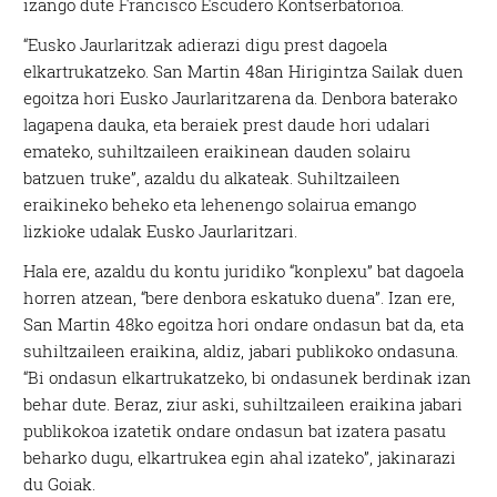
izango dute Francisco Escudero Kontserbatorioa.
“Eusko Jaurlaritzak adierazi digu prest dagoela
elkartrukatzeko. San Martin 48an Hirigintza Sailak duen
egoitza hori Eusko Jaurlaritzarena da. Denbora baterako
lagapena dauka, eta beraiek prest daude hori udalari
emateko, suhiltzaileen eraikinean dauden solairu
batzuen truke”, azaldu du alkateak. Suhiltzaileen
eraikineko beheko eta lehenengo solairua emango
lizkioke udalak Eusko Jaurlaritzari.
Hala ere, azaldu du kontu juridiko “konplexu” bat dagoela
horren atzean, “bere denbora eskatuko duena”. Izan ere,
San Martin 48ko egoitza hori ondare ondasun bat da, eta
suhiltzaileen eraikina, aldiz, jabari publikoko ondasuna.
“Bi ondasun elkartrukatzeko, bi ondasunek berdinak izan
behar dute. Beraz, ziur aski, suhiltzaileen eraikina jabari
publikokoa izatetik ondare ondasun bat izatera pasatu
beharko dugu, elkartrukea egin ahal izateko”, jakinarazi
du Goiak.