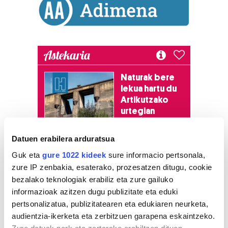
Astekaria
Naturak bere
lekua hartu du
Artikutzako
urtegian
2.500 zkia.
Datuen erabilera arduratsua
HARTU HITZA
Guk eta
gure 1022 kideek
sure informacio pertsonala,
zure IP zenbakia, esaterako, prozesatzen ditugu, cookie
bezalako teknologiak erabiliz eta zure gailuko
informazioak azitzen dugu publizitate eta eduki
Azken egunetako irakurrienak
pertsonalizatua, publizitatearen eta edukiaren neurketa,
audientzia-ikerketa eta zerbitzuen garapena eskaintzeko.
1
Hizkuntza ere, kontsumo
Zure datuak nork eta zertarako erabiltzen dituen