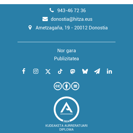
943-46 72 36
donostia@hitza.eus
Ametzagaña, 19 - 20012 Donostia
Nor gara
Publizitatea
KUDEAKETA AURRERATUARI
DIPLOMA