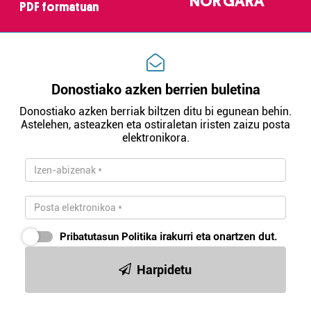
NOR GARA
PDF formatuan
irakurri
Donostiako azken berrien buletina
Donostiako azken berriak biltzen ditu bi egunean behin.
Astelehen, asteazken eta ostiraletan iristen zaizu posta
elektronikora.
Pribatutasun Politika
irakurri eta onartzen dut.
Harpidetu