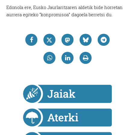
Edonola ere, Eusko Jaurlaritzaren aldetik bide horretan
aurrera egiteko “konpromisoa” dagoela berretsi du.