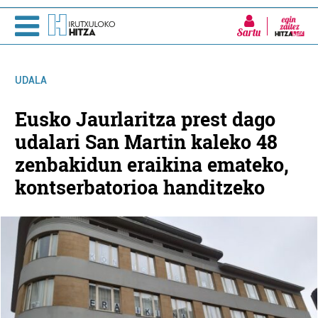
Sartu
UDALA
Eusko Jaurlaritza prest dago
udalari San Martin kaleko 48
zenbakidun eraikina emateko,
kontserbatorioa handitzeko