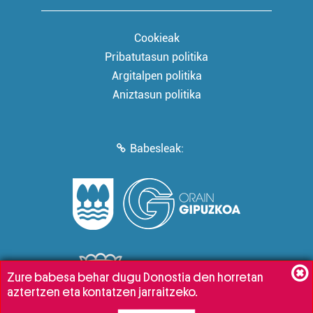
Cookieak
Pribatutasun politika
Argitalpen politika
Aniztasun politika
Babesleak:
Zure babesa behar dugu Donostia den horretan
aztertzen eta kontatzen jarraitzeko.