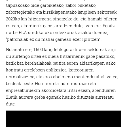
Gipuzkoako bide garbiketako, zabor bilketako,
zabortegietako eta birziklapenetako langileen sektoreak
2023ko lan hitzarmena sinatzeke du, eta hamabi bileren
ostean, akordiorik gabe jarraitzen dute; izan ere, Egoitz
iturbe ELA sindikatuko ordezkariak azaldu duenez,
“patronalak ez du mahai gainean ezer ipintzen”.
Nolanahi ere, 1.500 langiletik gora dituen sektoreak argi
du aurtengo urtea ez duela hitzarmenik gabe pasatuko,
batik bat, berehalakoak baitira euren aldarrikapen asko:
kontratu erreleboen aplikazioa, kategoriaren
normalizazioa, eta eros ahalmena mantendu ahal izatea,
besteak beste. Hori horrela, administrazio eta
enpresaburuekin akordioetara iritsi ezean, abenduaren
21etik aurrera greba egunak hasiko dituztela aurreratu
dute.