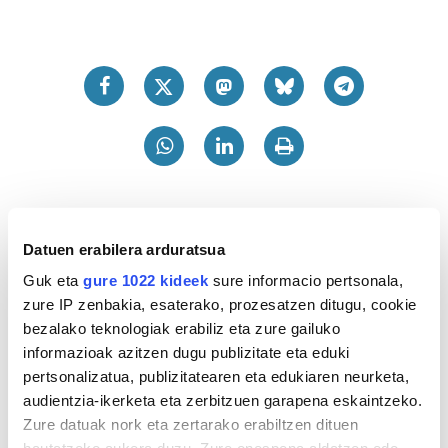
Datuen erabilera arduratsua
Guk eta
gure 1022 kideek
sure informacio pertsonala,
zure IP zenbakia, esaterako, prozesatzen ditugu, cookie
bezalako teknologiak erabiliz eta zure gailuko
informazioak azitzen dugu publizitate eta eduki
pertsonalizatua, publizitatearen eta edukiaren neurketa,
audientzia-ikerketa eta zerbitzuen garapena eskaintzeko.
Zure datuak nork eta zertarako erabiltzen dituen