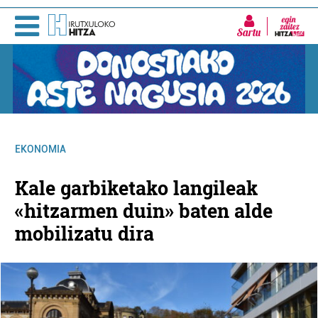
Sartu
EKONOMIA
Kale garbiketako langileak
«hitzarmen duin» baten alde
mobilizatu dira