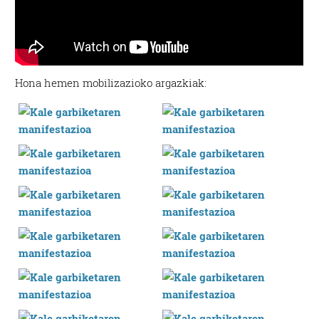
Hona hemen mobilizazioko argazkiak: