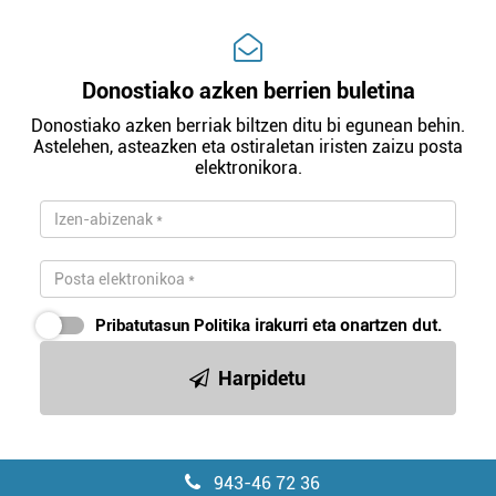
Donostiako azken berrien buletina
Donostiako azken berriak biltzen ditu bi egunean behin.
Astelehen, asteazken eta ostiraletan iristen zaizu posta
elektronikora.
Pribatutasun Politika
irakurri eta onartzen dut.
Harpidetu
943-46 72 36