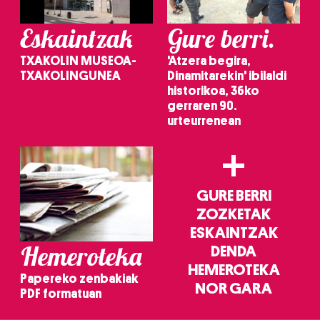
Eskaintzak
Gure berri.
TXAKOLIN MUSEOA-
'Atzera begira,
TXAKOLINGUNEA
Dinamitarekin' ibilaldi
historikoa, 36ko
gerraren 90.
urteurrenean
+
GURE BERRI
ZOZKETAK
ESKAINTZAK
Hemeroteka
DENDA
HEMEROTEKA
Papereko zenbakiak
NOR GARA
PDF formatuan