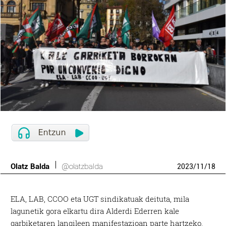
Olatz Balda
@olatzbalda
2023
/
11
/
18
ELA, LAB, CCOO eta UGT sindikatuak deituta, mila
lagunetik gora elkartu dira Alderdi Ederren kale
garbiketaren langileen manifestazioan parte hartzeko.