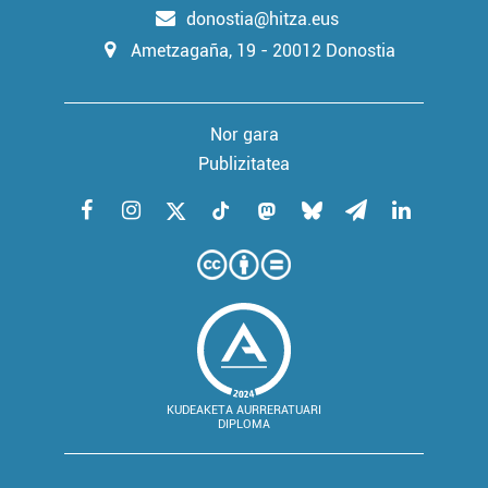
donostia@hitza.eus
Ametzagaña, 19 - 20012 Donostia
Nor gara
Publizitatea
KUDEAKETA AURRERATUARI
DIPLOMA