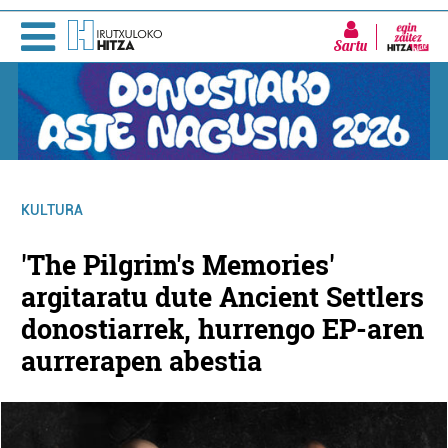
Sartu
KULTURA
'The Pilgrim's Memories'
argitaratu dute Ancient Settlers
donostiarrek, hurrengo EP-aren
aurrerapen abestia