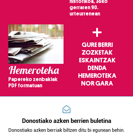
historikoa, 36ko
gerraren 90.
Webgune honek cookie propioak eta hirugarrenen cookie-
urteurrenean
fitxategiak erabiltzen ditu. Zure esperientzia eta
+
zerbitzuak hobetzeko asmoz, cookie teknologiaz
baliatzen gara. Ohar hau onartuz gero, teknologia hori
erabiltzeko baimen esplizitua ematen diguzu.
Gehiago
GURE BERRI
irakurri
ZOZKETAK
ESKAINTZAK
Hemeroteka
DENDA
HEMEROTEKA
Papereko zenbakiak
NOR GARA
PDF formatuan
Donostiako azken berrien buletina
Donostiako azken berriak biltzen ditu bi egunean behin.