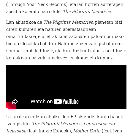
(Through Your Neck Records), eta lan horren aurrerapen
abestia kaleratu berri dute:
The Pilgrim’s Memories
.
Lan akustikoa da
The Pilgrim’s Memories
, planetan bizi
diren kulturen eta naturen aberastasunean
oinarritutakoa, eta letrak zibilizazioaren patuari buruzko
bidaia filosofiko bat dira. Naturan zuzenean grabaturiko
soinuak erabili dituzte, eta hiru hizkuntzatan jaso dituzte
kontakizun batzuk: ingelesez, euskaraz eta kitxuaz.
Urtarrilean entzun ahalko den EP-ak zortzi kanta hauek
izango ditu:
The Pilgrim’s Memories
,
Lehorrekoa eta
Itsasokoa
(feat. Inaxio Esnaola),
Mother Earth
(feat. Ivan