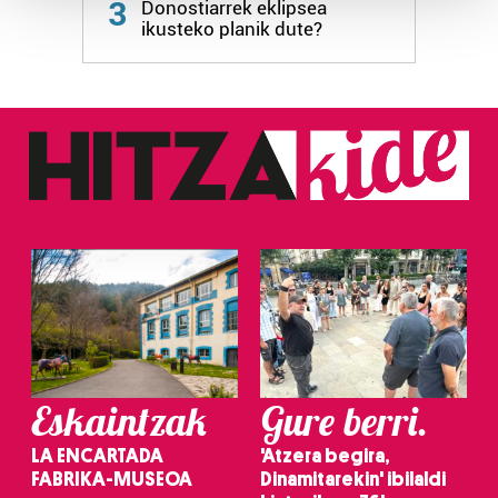
3
Donostiarrek eklipsea
ikusteko planik dute?
Guk eta gure bazkideek zure datu pertsonalak
prozesatzen ditugu, zure IP zenbakia, besteak beste,
teknologia erabiliz, cookieak adibidez, iragarki eta eduki
pertsonalizatuak eskaintzeko, iragarkiak eta edukia
neurtzeko, jendeari buruzko informazioa biltzeko eta
produktuak garatzeko. Zure datuak nork eta zertarako
erabiltzen dituen hauta dezakezu.
Bazkide batzuek ez dizute baimenik eskatzen, eta beren
interes komertzial legitimoetan babesten dira. Ikusi gure
bazkideen zerrenda, beren ustez zein helburutarako
duten interes legitimoa eta horren aurka nola egin
dezakezun ikusteko.
Eskaintzak
Gure berri.
Lortu zure datu pertsonalak prozesatzeko moduari
buruzko informazio gehiago eta ezarri zure lehentasunak
LA ENCARTADA
'Atzera begira,
datuen atalean. Edozein unetan alda edo ken dezakezu
FABRIKA-MUSEOA
Dinamitarekin' ibilaldi
zure baimena Cookieen adierazpenean.