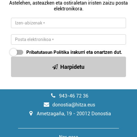
Astelehen, asteazken eta ostiraletan iristen zaizu posta
elektronikora.
Pribatutasun Politika
irakurri eta onartzen dut.
Harpidetu
943-46 72 36
donostia@hitza.eus
Ametzagaña, 19 - 20012 Donostia