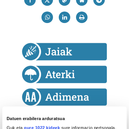
Datuen erabilera arduratsua
Astekaria
Guk eta
gure 1022 kideek
sure informacio pertsonala,