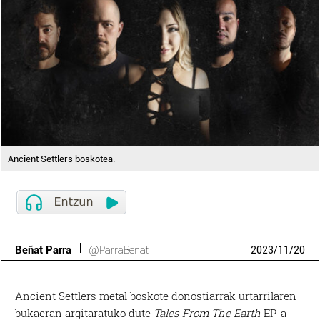
Ancient Settlers boskotea.
Beñat Parra
@ParraBenat
2023
/
11
/
20
Ancient Settlers metal boskote donostiarrak urtarrilaren
bukaeran argitaratuko dute
Tales From The Earth
EP-a