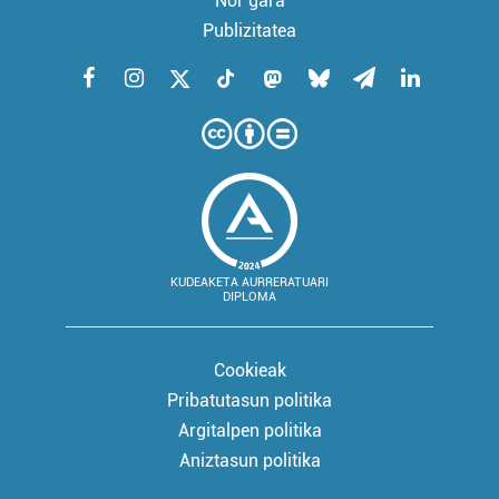
Nor gara
Publizitatea
KUDEAKETA AURRERATUARI
DIPLOMA
Cookieak
Pribatutasun politika
Argitalpen politika
Aniztasun politika