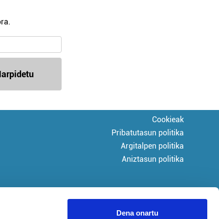
ra.
arpidetu
Cookieak
Pribatutasun politika
Argitalpen politika
Aniztasun politika
Dena onartu