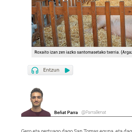
Roxaito izan zen iazko santomasetako txerria. (Arga
@ParraBenat
Beñat Parra
Gero eta gertuago dago San Tomas eguna, eta dago