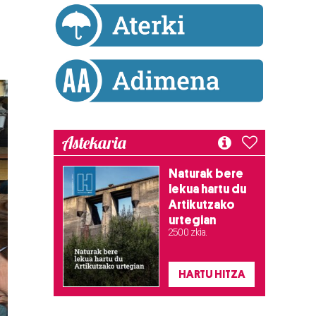
Astekaria
Naturak bere
lekua hartu du
Artikutzako
urtegian
2.500 zkia.
HARTU HITZA