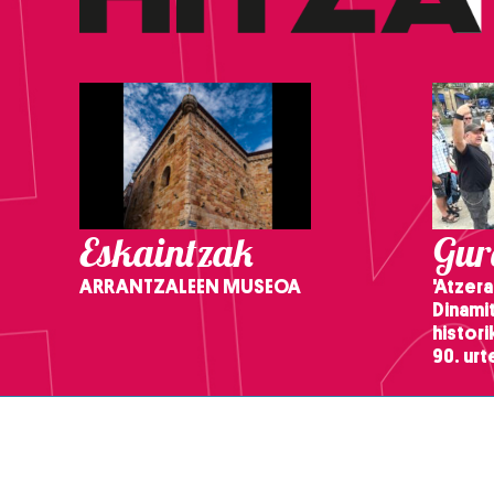
Eskaintzak
Gure
ARRANTZALEEN MUSEOA
'Atzera
Dinamit
histor
90. ur