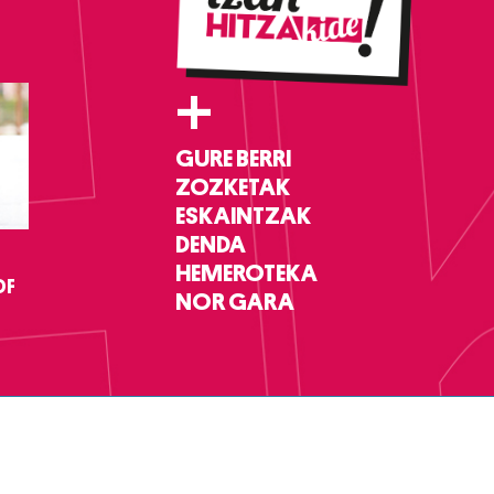
+
GURE BERRI
ZOZKETAK
ESKAINTZAK
DENDA
HEMEROTEKA
DF
NOR GARA