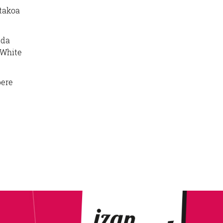
itakoa
 da
 White
bere