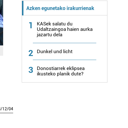
Azken egunetako irakurrienak
1
KASek salatu du
Udaltzaingoa haien aurka
jazartu dela
2
Dunkel und licht
3
Donostiarrek eklipsea
ikusteko planik dute?
3
/
12
/
04