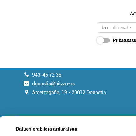
As
Pribatutasu
943-46 72 36
donostia@hitza.eus
Ametzagaña, 19 - 20012 Donostia
Datuen erabilera arduratsua