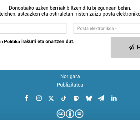
Donostiako azken berriak biltzen ditu bi egunean behin.
telehen, asteazken eta ostiraletan iristen zaizu posta elektroniko
n Politika
irakurri eta onartzen dut.
H
Nor gara
Publizitatea