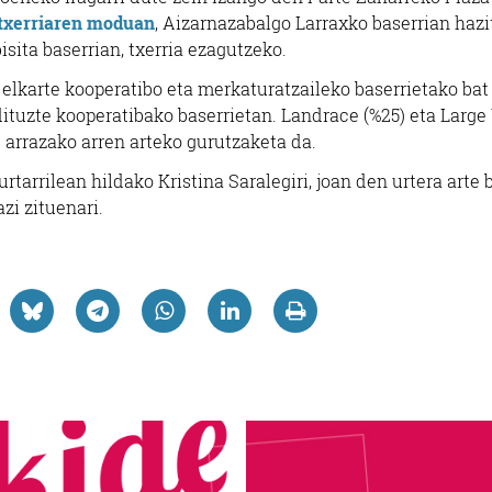
 txerriaren moduan
, Aizarnazabalgo Larraxko baserrian haz
bisita baserrian, txerria ezagutzeko.
elkarte kooperatibo eta merkaturatzaileko baserrietako bat
 dituzte kooperatibako baserrietan. Landrace (%25) eta Large
arrazako arren arteko gurutzaketa da.
rtarrilean hildako Kristina Saralegiri, joan den urtera arte 
zi zituenari.