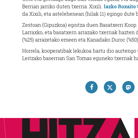
Berrian jarriko duten txerria: Xixili.
Iazko Roxaito
da Xixili, eta astelehenean (hilak 11) egingo dute 
Zestoan (Gipuzkoa) egoitza duen Basatxerri Koop. 
Larraxko, eta basatxerri arrazako txerriak hazten
(%25) arrazetako emeen eta Kanadako Duroc (%50) 
Horrela, kooperatibak lekukoa hartu dio aurtengo u
Leitzako baserrian San Tomas eguneko txerriak ha