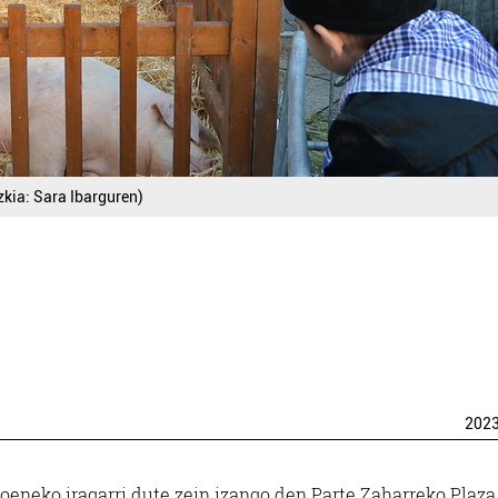
zkia: Sara Ibarguren)
202
eneko iragarri dute zein izango den Parte Zaharreko Plaza