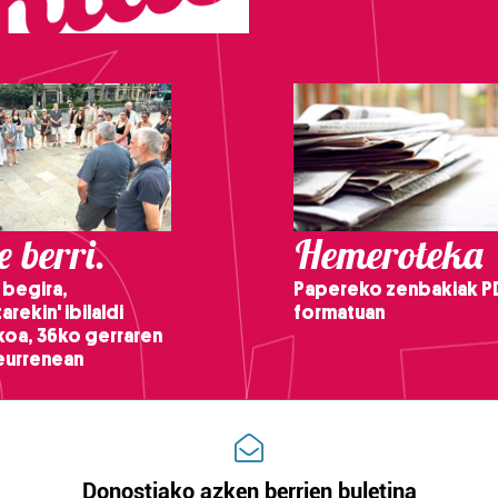
 berri.
Hemeroteka
 begira,
Papereko zenbakiak P
arekin' ibilaldi
formatuan
ikoa, 36ko gerraren
teurrenean
Donostiako azken berrien buletina