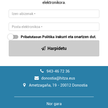
elektronikora.
Pribatutasun Politika
irakurri eta onartzen dut.
Harpidetu
943-46 72 36
donostia@hitza.eus
Ametzagaña, 19 - 20012 Donostia
Nor gara