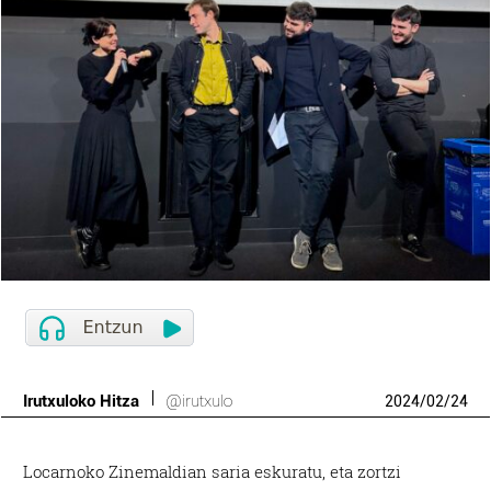
Irutxuloko Hitza
@irutxulo
2024
/
02
/
24
Locarnoko Zinemaldian saria eskuratu, eta zortzi