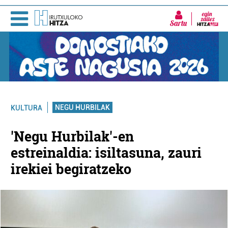
Sartu
NEGU HURBILAK
KULTURA
'Negu Hurbilak'-en
estreinaldia: isiltasuna, zauri
irekiei begiratzeko