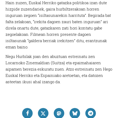
Hain zuzen, Euskal Herriko gatazka politikoa izan dute
hizpide zuzendariek, gaira hurbiltzerakoan horren
inguruan zegoen “isiltasunarekin harrituta”. Begirada bat
falta zelakoan, “irekita dagoen zauri baten inguruan” ari
direla onartu dute, gatazkaren zati hori kontatu gabe
zegoelakoan. Filmean horren presente dagoen
isiltasunak “galdera berriak irekitzen” ditu, erantzunak
eman baino.
Negu Hurbilak joan den abuztuan estreinatu zen
Locarnoko Zinemaldian (Suitza) eta epaimahaiaren
aipamen berezia eskuratu zuen. Atzo estreinatu zen Hego
Euskal Herriko eta Espainiako aretoetan, eta datozen
asteetan ikusi ahal izango da.