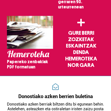
gerraren 90.
urteurrenean
+
GURE BERRI
ZOZKETAK
ESKAINTZAK
Hemeroteka
DENDA
HEMEROTEKA
Papereko zenbakiak
NOR GARA
PDF formatuan
Donostiako azken berrien buletina
Donostiako azken berriak biltzen ditu bi egunean behin.
Astelehen, asteazken eta ostiraletan iristen zaizu posta