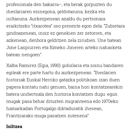
profesionala den bakarra–, eta berak gorpuzten du
iheslariaren ezinegona, geldotasuna, kezka eta
isiltasuna. Aurkezpenean azaldu du pertsonaia
eraikitzeko “itxarotea” oso presente egon dela: “Zubietara
gindoazenean, inoiz ez genekien zer zetorren, eta
azkenean, denbora gelditzen zela zirudien. Une batean
Jone Laspiurren eta filmeko Joneren arteko nahasketa
batean nengoen”.
Xalba Ramirez (Egia, 1990) gidoilaria eta soinu bandaren
egileak ere parte hartu du aurkezpenean: “Iheslarien
historiak Euskal Herriko gatazka politikoan izan duen
papera kontatu nahi genuen, baina hori kontatzearekin
batera unibertsala den historia kontatzen dugu: egun
mugak pasa behar dituzten migranteena edo 1970eko
hamarkadan Portugalgo diktaduratik ihesean,
Frantziarako muga pasatzen zutenena”.
Isiltzea