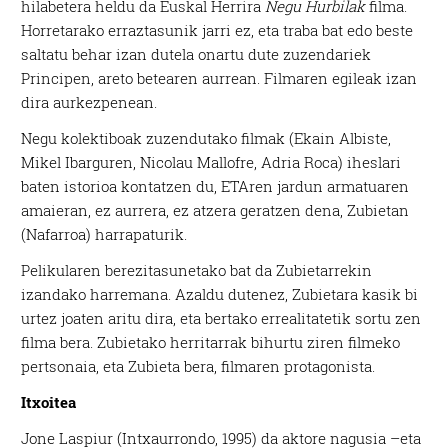
hilabetera heldu da Euskal Herrira
Negu Hurbilak
filma.
Horretarako erraztasunik jarri ez, eta traba bat edo beste
saltatu behar izan dutela onartu dute zuzendariek
Principen, areto betearen aurrean. Filmaren egileak izan
dira aurkezpenean.
Negu kolektiboak zuzendutako filmak (Ekain Albiste,
Mikel Ibarguren, Nicolau Mallofre, Adria Roca) iheslari
baten istorioa kontatzen du, ETAren jardun armatuaren
amaieran, ez aurrera, ez atzera geratzen dena, Zubietan
(Nafarroa) harrapaturik.
Pelikularen berezitasunetako bat da Zubietarrekin
izandako harremana. Azaldu dutenez, Zubietara kasik bi
urtez joaten aritu dira, eta bertako errealitatetik sortu zen
filma bera. Zubietako herritarrak bihurtu ziren filmeko
pertsonaia, eta Zubieta bera, filmaren protagonista.
Itxoitea
Jone Laspiur (Intxaurrondo, 1995) da aktore nagusia –eta