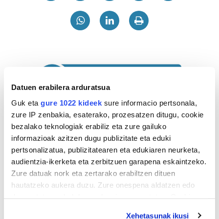
Datuen erabilera arduratsua
Guk eta
gure 1022 kideek
sure informacio pertsonala,
zure IP zenbakia, esaterako, prozesatzen ditugu, cookie
bezalako teknologiak erabiliz eta zure gailuko
informazioak azitzen dugu publizitate eta eduki
pertsonalizatua, publizitatearen eta edukiaren neurketa,
audientzia-ikerketa eta zerbitzuen garapena eskaintzeko.
Zure datuak nork eta zertarako erabiltzen dituen
hautatzeko aukera duzu. Zure onespena aldatzen edo
Astekaria
deuseztatzen ahal duzu edozein momentutan, Cookie
deklaraziotik edo Privacy triggerean klikatuz.
Xehetasunak ikusi