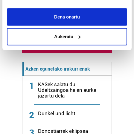
Naturak bere
lekua hartu du
If you allow, we would also like to:
Artikutzako
Collect information about your geographical
Dena onartu
urtegian
location which can be accurate to within several
2.500 zkia.
meters
Aukeratu
Identify your device by actively scanning it for
HARTU HITZA
specific characteristics (fingerprinting)
Find out more about how your personal data is processed
and set your preferences in the
details section
.
Azken egunetako irakurrienak
Guk eta gure bazkideek zure datu pertsonalak
prozesatzen ditugu, zure IP zenbakia, besteak beste,
1
KASek salatu du
teknologia erabiliz, cookieak adibidez, iragarki eta eduki
Udaltzaingoa haien aurka
jazartu dela
pertsonalizatuak eskaintzeko, iragarkiak eta edukia
neurtzeko, jendeari buruzko informazioa biltzeko eta
produktuak garatzeko. Zure datuak nork eta zertarako
2
Dunkel und licht
erabiltzen dituen hauta dezakezu.
3
Donostiarrek eklipsea
Bazkide batzuek ez dizute baimenik eskatzen, eta beren