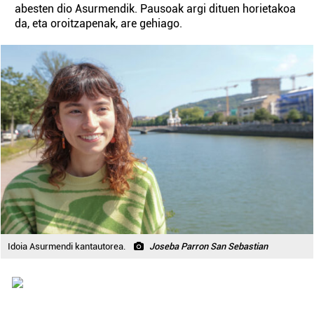
abesten dio Asurmendik. Pausoak argi dituen horietakoa
da, eta oroitzapenak, are gehiago.
Idoia Asurmendi kantautorea.
Joseba Parron San Sebastian