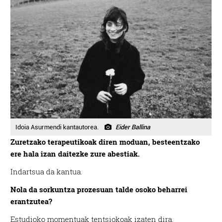
Idoia Asurmendi kantautorea.
Eider Ballina
Zuretzako terapeutikoak diren moduan, besteentzako
ere hala izan daitezke zure abestiak.
Indartsua da kantua.
Nola da sorkuntza prozesuan talde osoko beharrei
erantzutea?
Estudioko momentuak tentsiokoak izaten dira.