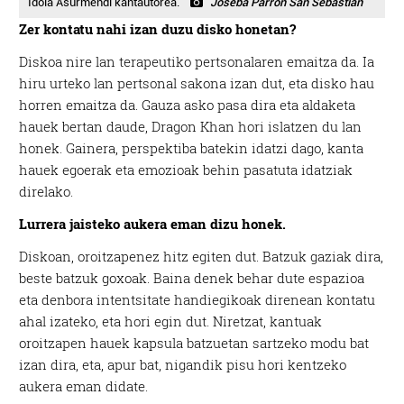
Idoia Asurmendi kantautorea.
Joseba Parron San Sebastian
Zer kontatu nahi izan duzu disko honetan?
Diskoa nire lan terapeutiko pertsonalaren emaitza da. Ia
hiru urteko lan pertsonal sakona izan dut, eta disko hau
horren emaitza da. Gauza asko pasa dira eta aldaketa
hauek bertan daude, Dragon Khan hori islatzen du lan
honek. Gainera, perspektiba batekin idatzi dago, kanta
hauek egoerak eta emozioak behin pasatuta idatziak
direlako.
Lurrera jaisteko aukera eman dizu honek.
Diskoan, oroitzapenez hitz egiten dut. Batzuk gaziak dira,
beste batzuk goxoak. Baina denek behar dute espazioa
eta denbora intentsitate handiegikoak direnean kontatu
ahal izateko, eta hori egin dut. Niretzat, kantuak
oroitzapen hauek kapsula batzuetan sartzeko modu bat
izan dira, eta, apur bat, nigandik pisu hori kentzeko
aukera eman didate.