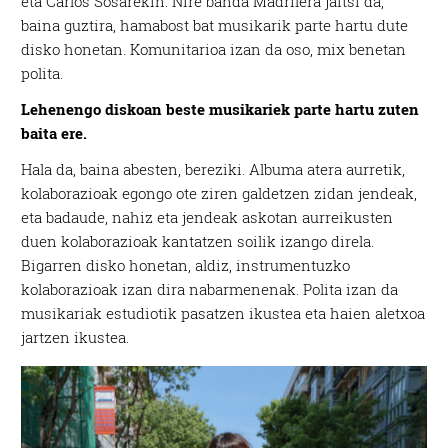
eta Carlos Sosarekin. Nire banda Madrilera jaitsi da,
baina guztira, hamabost bat musikarik parte hartu dute
disko honetan. Komunitarioa izan da oso, mix benetan
polita.
Lehenengo diskoan beste musikariek parte hartu zuten
baita ere.
Hala da, baina abesten, bereziki. Albuma atera aurretik,
kolaborazioak egongo ote ziren galdetzen zidan jendeak,
eta badaude, nahiz eta jendeak askotan aurreikusten
duen kolaborazioak kantatzen soilik izango direla.
Bigarren disko honetan, aldiz, instrumentuzko
kolaborazioak izan dira nabarmenenak. Polita izan da
musikariak estudiotik pasatzen ikustea eta haien aletxoa
jartzen ikustea.