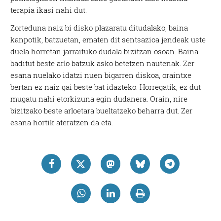
terapia ikasi nahi dut.
Zorteduna naiz bi disko plazaratu ditudalako, baina
kanpotik, batzuetan, ematen dit sentsazioa jendeak uste
duela horretan jarraituko dudala bizitzan osoan. Baina
baditut beste arlo batzuk asko betetzen nautenak. Zer
esana nuelako idatzi nuen bigarren diskoa, oraintxe
bertan ez naiz gai beste bat idazteko. Horregatik, ez dut
mugatu nahi etorkizuna egin dudanera. Orain, nire
bizitzako beste arloetara bueltatzeko beharra dut. Zer
esana hortik ateratzen da eta.