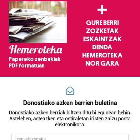
+
GURE BERRI
ZOZKETAK
ESKAINTZAK
Hemeroteka
DENDA
HEMEROTEKA
Papereko zenbakiak
NOR GARA
PDF formatuan
Donostiako azken berrien buletina
Donostiako azken berriak biltzen ditu bi egunean behin.
Astelehen, asteazken eta ostiraletan iristen zaizu posta
elektronikora.