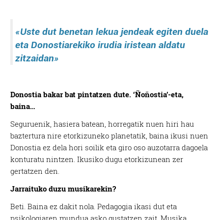
«Uste dut benetan lekua
jendeak egiten duela
eta
Donostiarekiko irudia
iristean aldatu
zitzaidan»
Donostia bakar bat pintatzen dute. ‘Ñoñostia’-eta,
baina…
Seguruenik, hasiera batean, horregatik nuen hiri hau
baztertura nire etorkizuneko planetatik, baina ikusi nuen
Donostia ez dela hori soilik eta giro oso auzotarra dagoela
konturatu nintzen. Ikusiko dugu etorkizunean zer
gertatzen den.
Jarraituko duzu musikarekin?
Beti. Baina ez dakit nola. Pedagogia ikasi dut eta
psikologiaren mundua asko gustatzen zait. Musika