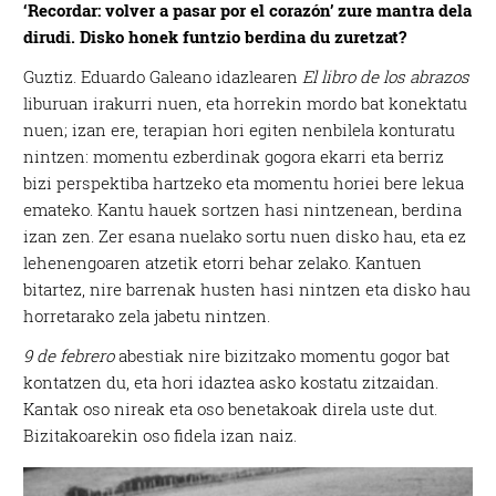
‘Recordar: volver a pasar por el corazón’ zure mantra dela
dirudi. Disko honek funtzio berdina du zuretzat?
Guztiz. Eduardo Galeano idazlearen
El libro de los abrazos
liburuan irakurri nuen, eta horrekin mordo bat konektatu
nuen; izan ere, terapian hori egiten nenbilela konturatu
nintzen: momentu ezberdinak gogora ekarri eta berriz
bizi perspektiba hartzeko eta momentu horiei bere lekua
emateko. Kantu hauek sortzen hasi nintzenean, berdina
izan zen. Zer esana nuelako sortu nuen disko hau, eta ez
lehenengoaren atzetik etorri behar zelako. Kantuen
bitartez, nire barrenak husten hasi nintzen eta disko hau
horretarako zela jabetu nintzen.
9 de febrero
abestiak nire bizitzako momentu gogor bat
kontatzen du, eta hori idaztea asko kostatu zitzaidan.
Kantak oso nireak eta oso benetakoak direla uste dut.
Bizitakoarekin oso fidela izan naiz.