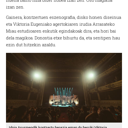
izan zen.
Gainera, kontzertuen eszenografia, disko honen diseinua
eta Viktoria Eugeniako agertokiaren irudia Arrasateko
Miau estudioaren eskutik egindakoak dira, eta hori bai
dela magikoa. Donostia etxe bihurtu da, eta sentipen hau
ezin dut hitzekin azaldu.
Idoia Asurmendik kontzertu berezia eman du berriki Viktoria