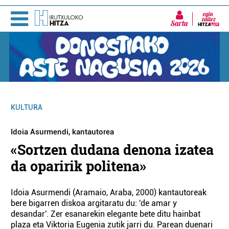
Sartu
KULTURA
Idoia Asurmendi, kantautorea
«Sortzen dudana denona izatea
da oparirik politena»
Idoia Asurmendi (Aramaio, Araba, 2000) kantautoreak
bere bigarren diskoa argitaratu du: 'de amar y
desandar'. Zer esanarekin elegante bete ditu hainbat
plaza eta Viktoria Eugenia zutik jarri du. Parean duenari