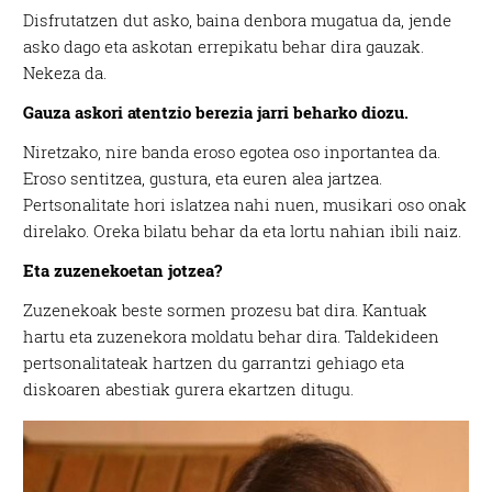
Disfrutatzen dut asko, baina denbora mugatua da, jende
asko dago eta askotan errepikatu behar dira gauzak.
Nekeza da.
Gauza askori atentzio berezia jarri beharko diozu.
Niretzako, nire banda eroso egotea oso inportantea da.
Eroso sentitzea, gustura, eta euren alea jartzea.
Pertsonalitate hori islatzea nahi nuen, musikari oso onak
direlako. Oreka bilatu behar da eta lortu nahian ibili naiz.
Eta zuzenekoetan jotzea?
Zuzenekoak beste sormen prozesu bat dira. Kantuak
hartu eta zuzenekora moldatu behar dira. Taldekideen
pertsonalitateak hartzen du garrantzi gehiago eta
diskoaren abestiak gurera ekartzen ditugu.