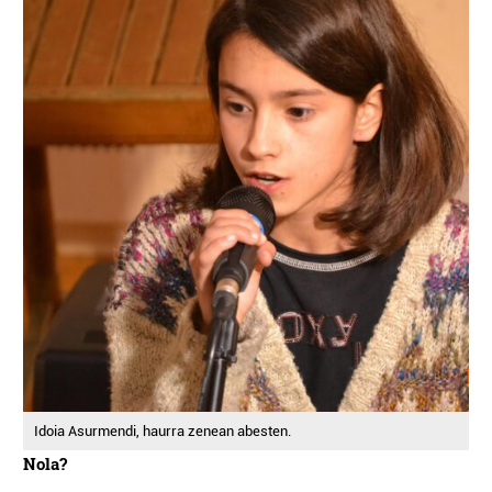
Idoia Asurmendi, haurra zenean abesten.
Nola?