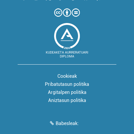
KUDEAKETA AURRERATUARI
DIPLOMA
Cookieak
Pribatutasun politika
Argitalpen politika
Aniztasun politika
Babesleak: