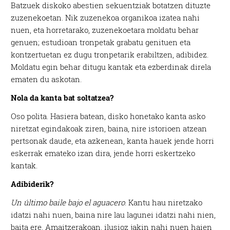
Batzuek diskoko abestien sekuentziak botatzen dituzte
zuzenekoetan. Nik zuzenekoa organikoa izatea nahi
nuen, eta horretarako, zuzenekoetara moldatu behar
genuen; estudioan tronpetak grabatu genituen eta
kontzertuetan ez dugu tronpetarik erabiltzen, adibidez.
Moldatu egin behar ditugu kantak eta ezberdinak direla
ematen du askotan.
Nola da kanta bat soltatzea?
Oso polita. Hasiera batean, disko honetako kanta asko
niretzat egindakoak ziren, baina, nire istorioen atzean
pertsonak daude, eta azkenean, kanta hauek jende horri
eskerrak emateko izan dira, jende horri eskertzeko
kantak.
Adibiderik?
Un último baile bajo el aguacero
. Kantu hau niretzako
idatzi nahi nuen, baina nire lau lagunei idatzi nahi nien,
baita ere. Amaitzerakoan, ilusioz jakin nahi nuen haien