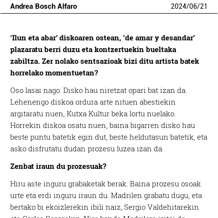
Andrea Bosch Alfaro
2024
/
06
/
21
‘Ilun eta abar’ diskoaren ostean, ‘de amar y desandar’
plazaratu berri duzu eta kontzertuekin bueltaka
zabiltza. Zer nolako sentsazioak bizi ditu artista batek
horrelako momentuetan?
Oso lasai nago. Disko hau niretzat opari bat izan da.
Lehenengo diskoa ordura arte nituen abestiekin
argitaratu nuen, Kutxa Kultur beka lortu nuelako.
Horrekin diskoa osatu nuen, baina bigarren disko hau
beste puntu batetik egin dut, beste heldutasun batetik, eta
asko disfrutatu dudan prozesu luzea izan da.
Zenbat iraun du prozesuak?
Hiru aste inguru grabaketak berak. Baina prozesu osoak
urte eta erdi inguru iraun du. Madrilen grabatu dugu, eta
bertako bi ekoizlerekin ibili naiz, Sergio Valdehitarekin