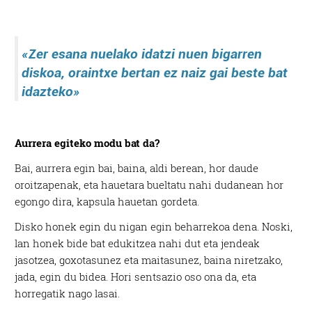
«Zer esana nuelako
idatzi nuen bigarren
diskoa, oraintxe bertan
ez naiz gai beste bat
idazteko»
Aurrera egiteko modu bat da?
Bai, aurrera egin bai, baina, aldi berean, hor daude
oroitzapenak, eta hauetara bueltatu nahi dudanean hor
egongo dira, kapsula hauetan gordeta.
Disko honek egin du nigan egin beharrekoa dena. Noski,
lan honek bide bat edukitzea nahi dut eta jendeak
jasotzea, goxotasunez eta maitasunez, baina niretzako,
jada, egin du bidea. Hori sentsazio oso ona da, eta
horregatik nago lasai.