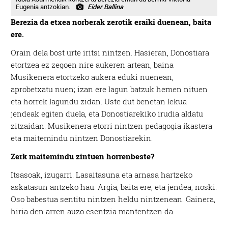
Eugenia antzokian.
Eider Ballina
Berezia da etxea norberak zerotik eraiki duenean, baita
ere.
Orain dela bost urte iritsi nintzen. Hasieran, Donostiara
etortzea ez zegoen nire aukeren artean, baina
Musikenera etortzeko aukera eduki nuenean,
aprobetxatu nuen; izan ere lagun batzuk hemen nituen
eta horrek lagundu zidan. Uste dut benetan lekua
jendeak egiten duela, eta Donostiarekiko irudia aldatu
zitzaidan. Musikenera etorri nintzen pedagogia ikastera
eta maitemindu nintzen Donostiarekin.
Zerk maitemindu zintuen horrenbeste?
Itsasoak, izugarri. Lasaitasuna eta arnasa hartzeko
askatasun antzeko hau. Argia, baita ere, eta jendea, noski.
Oso babestua sentitu nintzen heldu nintzenean. Gainera,
hiria den arren auzo esentzia mantentzen da.