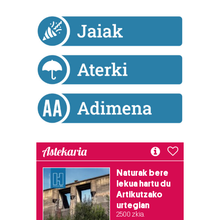
Astekaria
Naturak bere
lekua hartu du
Artikutzako
urtegian
2.500 zkia.