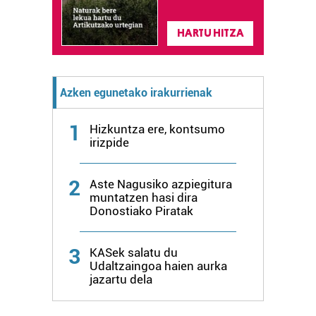
HARTU HITZA
Azken egunetako irakurrienak
1
Hizkuntza ere, kontsumo
irizpide
2
Aste Nagusiko azpiegitura
muntatzen hasi dira
Donostiako Piratak
3
KASek salatu du
Udaltzaingoa haien aurka
jazartu dela