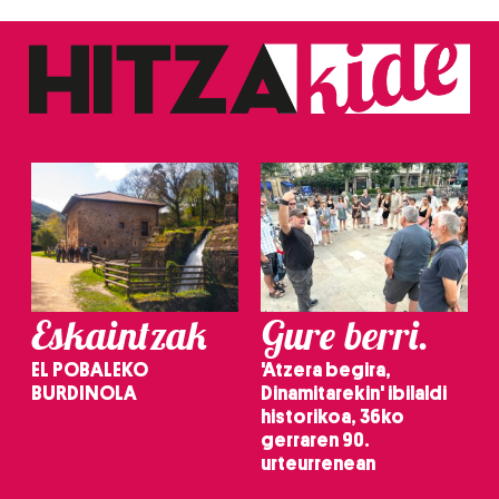
Eskaintzak
Gure berri.
EL POBALEKO
'Atzera begira,
BURDINOLA
Dinamitarekin' ibilaldi
historikoa, 36ko
gerraren 90.
urteurrenean