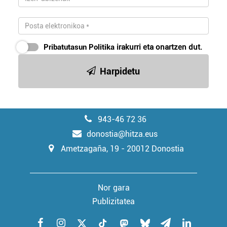
Pribatutasun Politika
irakurri eta onartzen dut.
Harpidetu
943-46 72 36
donostia@hitza.eus
Ametzagaña, 19 - 20012 Donostia
Nor gara
Publizitatea