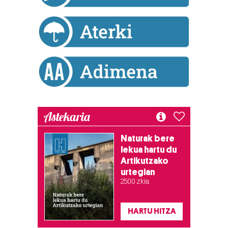
dezakezun ikusteko.
Lortu zure datu pertsonalak prozesatzeko moduari
buruzko informazio gehiago eta ezarri zure lehentasunak
datuen atalean. Edozein unetan alda edo ken dezakezu
zure baimena Cookieen adierazpenean.
Webgune honek cookie propioak eta hirugarrenen cookie-
fitxategiak erabiltzen ditu. Zure esperientzia eta
Astekaria
zerbitzuak hobetzeko asmoz, cookie teknologiaz
baliatzen gara. Ohar hau onartuz gero, teknologia hori
Naturak bere
erabiltzeko baimen esplizitua ematen diguzu.
Gehiago
lekua hartu du
irakurri
Artikutzako
urtegian
2.500 zkia.
HARTU HITZA