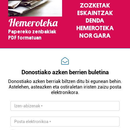
ZOZKETAK
ESKAINTZAK
Hemeroteka
DENDA
HEMEROTEKA
Papereko zenbakiak
NOR GARA
PDF formatuan
Donostiako azken berrien buletina
Donostiako azken berriak biltzen ditu bi egunean behin.
Astelehen, asteazken eta ostiraletan iristen zaizu posta
elektronikora.