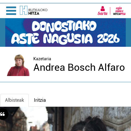
Sartu
Kazetaria
Andrea Bosch Alfaro
Albisteak
Iritzia