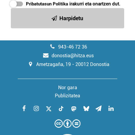
Pribatutasun Politika
irakurri eta onartzen dut.
Harpidetu
943-46 72 36
donostia@hitza.eus
Ametzagaña, 19 - 20012 Donostia
Nor gara
Publizitatea