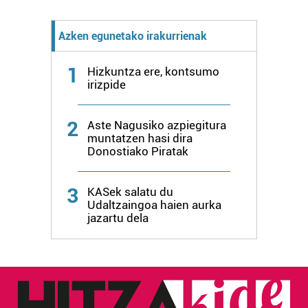
Azken egunetako irakurrienak
1
Hizkuntza ere, kontsumo
irizpide
2
Aste Nagusiko azpiegitura
muntatzen hasi dira
Donostiako Piratak
3
KASek salatu du
Udaltzaingoa haien aurka
jazartu dela