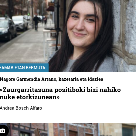
HAMABIETAN BERMUTA
Nagore Garmendia Artano, kazetaria eta idazlea
«Zaurgarritasuna positiboki bizi nahiko
nuke etorkizunean»
Andrea Bosch Alfaro