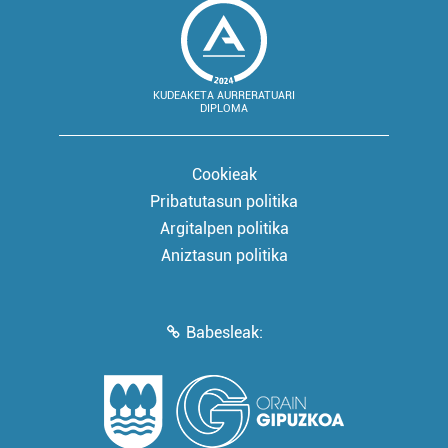
KUDEAKETA AURRERATUARI
DIPLOMA
Cookieak
Pribatutasun politika
Argitalpen politika
Aniztasun politika
Babesleak: