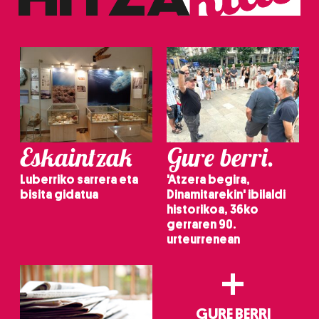
Eskaintzak
Gure berri.
Luberriko sarrera eta
'Atzera begira,
bisita gidatua
Dinamitarekin' ibilaldi
historikoa, 36ko
gerraren 90.
urteurrenean
+
GURE BERRI