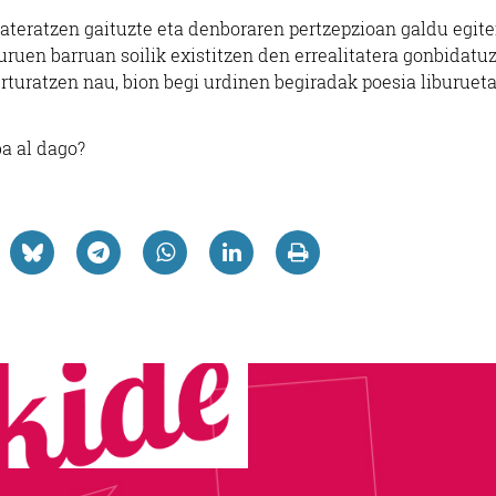
 ateratzen gaituzte eta denboraren pertzepzioan galdu egit
buruen barruan soilik existitzen den errealitatera gonbidatuz
rturatzen nau, bion begi urdinen begiradak poesia liburuet
ba al dago?