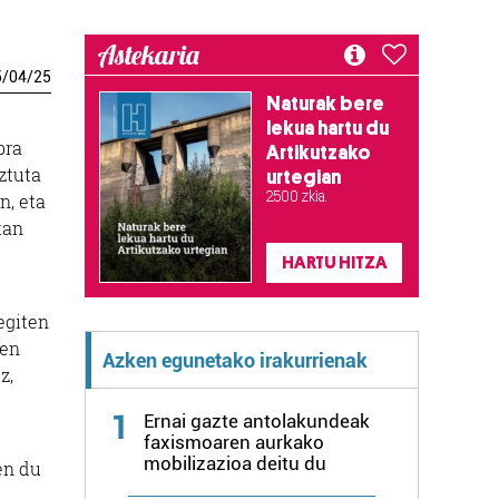
Astekaria
5
/
04
/
25
Naturak bere
lekua hartu du
bra
Artikutzako
ztuta
urtegian
2.500 zkia.
n, eta
tan
HARTU HITZA
egiten
ien
Azken egunetako irakurrienak
z,
1
Ernai gazte antolakundeak
faxismoaren aurkako
mobilizazioa deitu du
en du