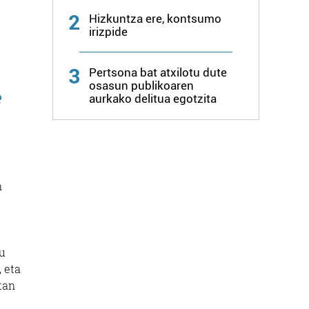
2
Hizkuntza ere, kontsumo
irizpide
3
Pertsona bat atxilotu dute
osasun publikoaren
e
aurkako delitua egotzita
n
ru
 eta
tan