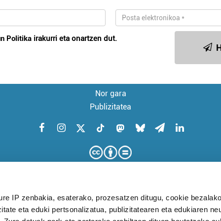
n Politika
irakurri eta onartzen dut.
H
Nor gara
Publizitatea
ure IP zenbakia, esaterako, prozesatzen ditugu, cookie bezalako
itate eta eduki pertsonalizatua, publizitatearen eta edukiaren ne
KUDEAKETA AURRERATUARI