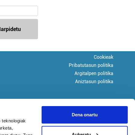
arpidetu
Cookieak
Pribatutasun politika
Argitalpen politika
Aniztasun politika
Dena onartu
 teknologiak
urketa,
Aukeratu