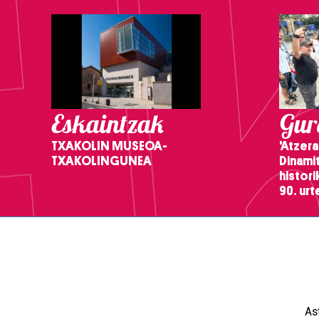
Eskaintzak
Gure
TXAKOLIN MUSEOA-
'Atzera
TXAKOLINGUNEA
Dinamit
histor
90. ur
As