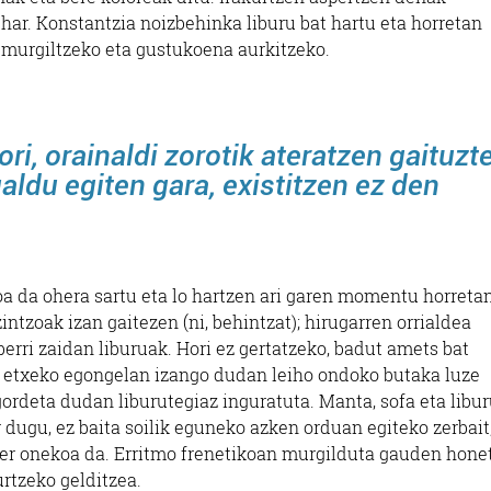
ehar. Konstantzia noizbehinka liburu bat hartu eta horretan
 murgiltzeko eta gustukoena aurkitzeko.
i, orainaldi zorotik ateratzen gaituzt
ldu egiten gara, existitzen ez den
oa da ohera sartu eta lo hartzen ari garen momentu horreta
zintzoak izan gaitezen (ni, behintzat); hirugarren orrialdea
erri zaidan liburuak. Hori ez gertatzeko, badut amets bat
ire etxeko egongelan izango dudan leiho ondoko butaka luze
gordeta dudan liburutegiaz inguratuta. Manta, sofa eta libu
dugu, ez baita soilik eguneko azken orduan egiteko zerbait,
ker onekoa da. Erritmo frenetikoan murgilduta gauden hone
rtzeko gelditzea.