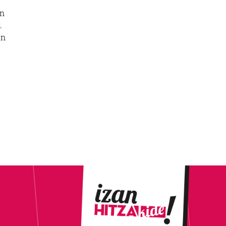
en
.
an