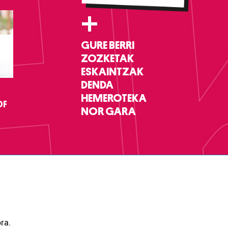
+
GURE BERRI
ZOZKETAK
ESKAINTZAK
DENDA
HEMEROTEKA
DF
NOR GARA
ra.