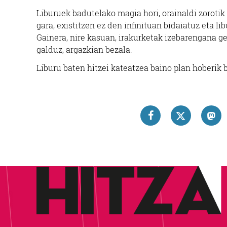
Liburuek badutelako magia hori, orainaldi zorotik
gara, existitzen ez den infinituan bidaiatuz eta li
Gainera, nire kasuan, irakurketak izebarengana ge
galduz, argazkian bezala.
Liburu baten hitzei kateatzea baino plan hoberik 