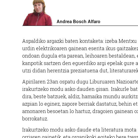
Andrea Bosch Alfaro
A
spaldiko argazki baten kontaketa: izeba Mentxu
urdin elektrikoaren gainean eserita ikus gaitzake
ondoan dugula eta parean, leihoaren bestaldean, 
kanpotik sartzen den eguerdiko argi epelak gure a
utzi didan herentzia preziatuena dut, literaturare
Apirilaren 23an ospatu dugu Liburuaren Nazioart
irakurtzeko modu asko dauden gisan. Irakurle bat
dira, beste batzuek, aldiz, hamaika mundu aurkitz
azpian lo eginez, zapore berriak dastatuz, behin 
amonaren besoetan lo hartuz, dragoien gainean o
borrokatuz.
Irakurtzeko modu asko daude eta literatura mota 
orriaren gainetik, eta organikoki egiteko bere tre