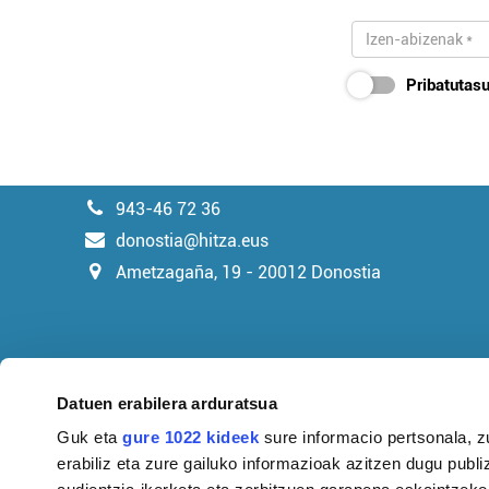
Pribatutasu
943-46 72 36
donostia@hitza.eus
Ametzagaña, 19 - 20012 Donostia
Datuen erabilera arduratsua
Guk eta
gure 1022 kideek
sure informacio pertsonala, z
erabiliz eta zure gailuko informazioak azitzen dugu publiz