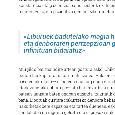
konstantzia eta pazientzia baino besterik ez du b
mantentzeko, eta pazientzia genero ezberdinetan
«Liburuek badutelako magia hor
eta denboraren pertzepzioan ga
infinituan bidaiatuz»
Murgildu bai, maindire artean gustura asko. Ohik
bertan lau kapitulu irakurri nahi izatea. Hala ere, 
pasatzerako, kolpez esnatzen nau aurpegira erori b
etorkizunerako: liburu preziatu bat irakurtzea n
batean, lanpara baten ondoan etzanda, txikitatik 
bana. Liburuak gustura irakurtzeko denbora behar 
irakurketak bere espazioa eta tartea duenean, es
sendabidea da ingurua gelditu eta espresuki iraku