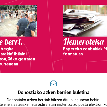
 berri.
Hemeroteka
 begira,
Papereko zenbakiak P
arekin' ibilaldi
formatuan
ikoa, 36ko gerraren
teurrenean
Donostiako azken berrien buletina
Donostiako azken berriak biltzen ditu bi egunean behin.
telehen, asteazken eta ostiraletan iristen zaizu posta elektroniko