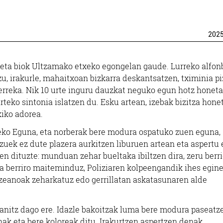
202
 eta biok Ultzamako etxeko egongelan gaude. Lurreko alfon
zu, irakurle, mahaitxoan bizkarra deskantsatzen, tximinia pi
erreka. Nik 10 urte inguru dauzkat neguko egun hotz honeta
rteko sintonia islatzen du. Esku artean, izebak bizitza hone
kiko adorea.
eko Eguna, eta norberak bere modura ospatuko zuen eguna,
zuek ez dute plazera aurkitzen liburuen artean eta aspertu 
en dituzte: munduan zehar bueltaka ibiltzen dira, zeru berr
eta berriro maiteminduz, Poliziaren kolpeengandik ihes egine
zeanoak zeharkatuz edo gerrillatan askatasunaren alde
anitz dago ere. Idazle bakoitzak luma bere modura paseatz
snak eta bere koloreak ditu. Irakurtzen aspertzen denak