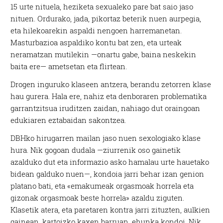
15 urte nituela, heziketa sexualeko pare bat saio jaso
nituen. Ordurako, jada, pikortaz beterik nuen aurpegia,
eta hilekoarekin aspaldi nengoen harremanetan.
Masturbazioa aspaldiko kontu bat zen, eta urteak
neramatzan mutilekin —onartu gabe, baina neskekin
baita ere— ametsetan eta flirtean.
Drogen inguruko klaseen antzera, berandu zetorren klase
hau gurera. Hala ere, nahiz eta denboraren problematika
garrantzitsua iruditzen zaidan, nahiago dut oraingoan
edukiaren eztabaidan sakontzea.
DBHko hirugarren mailan jaso nuen sexologiako klase
hura. Nik gogoan dudala —ziurrenik oso gainetik
azalduko dut eta informazio asko hamalau urte hauetako
bidean galduko nuen—, kondoia jarri behar izan genion
platano bati, eta «emakumeak orgasmoak horrela eta
gizonak orgasmoak beste horrela» azaldu ziguten.
Klasetik atera, eta paretaren kontra jarri zituzten, aulkien
gainean, kartoizko kaxen barruan, ehunka kondoi. Nik