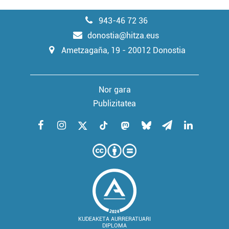
943-46 72 36
donostia@hitza.eus
Ametzagaña, 19 - 20012 Donostia
Nor gara
Publizitatea
KUDEAKETA AURRERATUARI
DIPLOMA