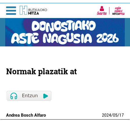
Sartu
Normak plazatik at
Andrea Bosch Alfaro
2024
/
05
/
17