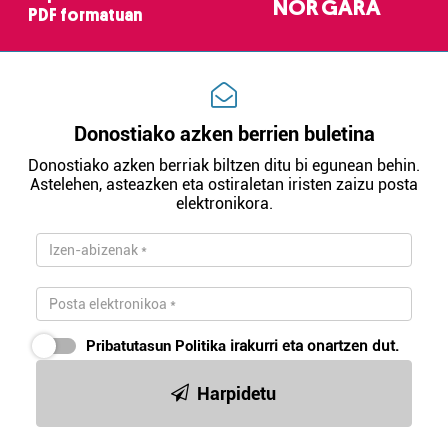
NOR GARA
PDF formatuan
Donostiako azken berrien buletina
Donostiako azken berriak biltzen ditu bi egunean behin.
Astelehen, asteazken eta ostiraletan iristen zaizu posta
elektronikora.
Pribatutasun Politika
irakurri eta onartzen dut.
Harpidetu