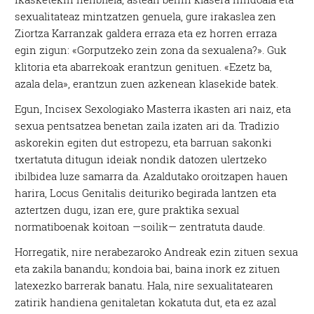
sexualitateaz mintzatzen genuela, gure irakaslea zen
Ziortza Karranzak galdera erraza eta ez horren erraza
egin zigun: «Gorputzeko zein zona da sexualena?». Guk
klitoria eta abarrekoak erantzun genituen. «Ezetz ba,
azala dela», erantzun zuen azkenean klasekide batek.
Egun, Incisex Sexologiako Masterra ikasten ari naiz, eta
sexua pentsatzea benetan zaila izaten ari da. Tradizio
askorekin egiten dut estropezu, eta barruan sakonki
txertatuta ditugun ideiak nondik datozen ulertzeko
ibilbidea luze samarra da. Azaldutako oroitzapen hauen
harira, Locus Genitalis deituriko begirada lantzen eta
aztertzen dugu, izan ere, gure praktika sexual
normatiboenak koitoan —soilik— zentratuta daude.
Horregatik, nire nerabezaroko Andreak ezin zituen sexua
eta zakila banandu; kondoia bai, baina inork ez zituen
latexezko barrerak banatu. Hala, nire sexualitatearen
zatirik handiena genitaletan kokatuta dut, eta ez azal