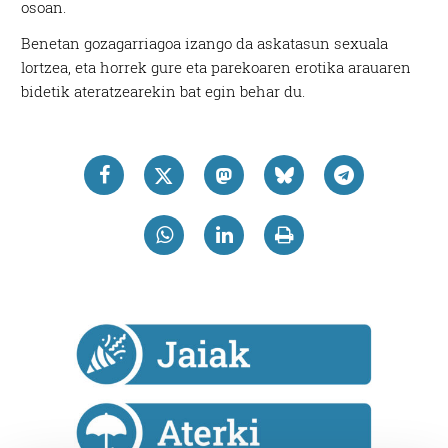
osoan.
Benetan gozagarriagoa izango da askatasun sexuala
lortzea, eta horrek gure eta parekoaren erotika arauaren
bidetik ateratzearekin bat egin behar du.