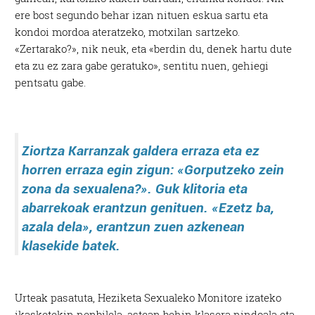
ere bost segundo behar izan nituen eskua sartu eta
kondoi mordoa ateratzeko, motxilan sartzeko.
«Zertarako?», nik neuk, eta «berdin du, denek hartu dute
eta zu ez zara gabe geratuko», sentitu nuen, gehiegi
pentsatu gabe.
Ziortza Karranzak galdera erraza eta ez
horren erraza egin zigun: «Gorputzeko zein
zona da sexualena?». Guk klitoria eta
abarrekoak erantzun genituen. «Ezetz ba,
azala dela», erantzun zuen azkenean
klasekide batek.
Urteak pasatuta, Heziketa Sexualeko Monitore izateko
ikasketekin nenbilela, astean behin klasera nindoala eta