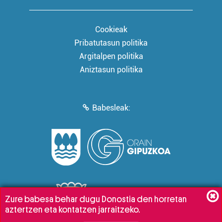
Cookieak
Pribatutasun politika
Argitalpen politika
Aniztasun politika
Babesleak:
Zure babesa behar dugu Donostia den horretan
aztertzen eta kontatzen jarraitzeko.