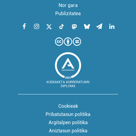
Nor gara
Publizitatea
KUDEAKETA AURRERATUARI
DIPLOMA
Cookieak
Pribatutasun politika
Argitalpen politika
Aniztasun politika