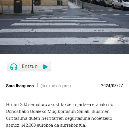
Sara Ibarguren
@saraibarguren
2024
/
08
/
27
Hirian 200 semaforo akustiko berri jartzea erabaki du
Donostiako Udaleko Mugikortasun Sailak, ikusmen
urritasuna duten herritarren segurtasuna hobetzeko
asmoz.
142.000 eurokoa da aurrekontua.