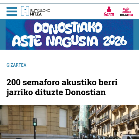
Sartu
GIZARTEA
200 semaforo akustiko berri
jarriko dituzte Donostian