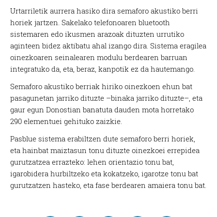
Urtarriletik aurrera hasiko dira semaforo akustiko berri
horiek jartzen. Sakelako telefonoaren bluetooth
sistemaren edo ikusmen arazoak dituzten urrutiko
aginteen bidez aktibatu ahal izango dira. Sistema eragilea
oinezkoaren seinalearen modulu berdearen barruan
integratuko da, eta, beraz, kanpotik ez da hautemango.
Semaforo akustiko berriak hiriko oinezkoen ehun bat
pasagunetan jarriko dituzte –binaka jarriko dituzte–, eta
gaur egun Donostian banatuta dauden mota horretako
290 elementuei gehituko zaizkie.
Pasblue sistema erabiltzen dute semaforo berri horiek,
eta hainbat maiztasun tonu dituzte oinezkoei errepidea
gurutzatzea errazteko: lehen orientazio tonu bat,
igarobidera hurbiltzeko eta kokatzeko, igarotze tonu bat
gurutzatzen hasteko, eta fase berdearen amaiera tonu bat.