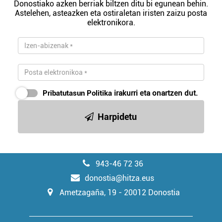
Donostiako azken berriak biltzen ditu bi egunean behin.
Astelehen, asteazken eta ostiraletan iristen zaizu posta
elektronikora.
Pribatutasun Politika
irakurri eta onartzen dut.
Harpidetu
943-46 72 36
donostia@hitza.eus
Ametzagaña, 19 - 20012 Donostia