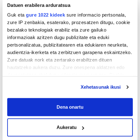
Datuen erabilera arduratsua
Guk eta
gure 1022 kideek
sure informacio pertsonala,
zure IP zenbakia, esaterako, prozesatzen ditugu, cookie
bezalako teknologiak erabiliz eta zure gailuko
informazioak azitzen dugu publizitate eta eduki
pertsonalizatua, publizitatearen eta edukiaren neurketa,
audientzia-ikerketa eta zerbitzuen garapena eskaintzeko.
Zure datuak nork eta zertarako erabiltzen dituen
hautatzeko aukera duzu. Zure onespena aldatzen edo
deuseztatzen ahal duzu edozein momentutan, Cookie
deklaraziotik edo Privacy triggerean klikatuz.
Xehetasunak ikusi
If you allow, we would also like to:
Collect information about your geographical
Dena onartu
location which can be accurate to within several
meters
Aukeratu
Identify your device by actively scanning it for
specific characteristics (fingerprinting)