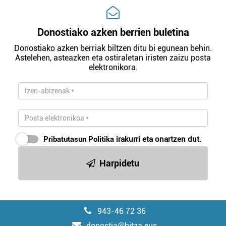
Donostiako azken berrien buletina
Donostiako azken berriak biltzen ditu bi egunean behin.
Astelehen, asteazken eta ostiraletan iristen zaizu posta
elektronikora.
Pribatutasun Politika
irakurri eta onartzen dut.
Harpidetu
943-46 72 36
donostia@hitza.eus