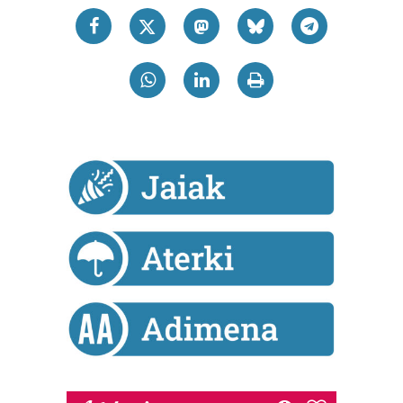
datuen atalean. Edozein unetan alda edo ken dezakezu
zure baimena Cookieen adierazpenean.
Webgune honek cookie propioak eta hirugarrenen cookie-
fitxategiak erabiltzen ditu. Zure esperientzia eta
zerbitzuak hobetzeko asmoz, cookie teknologiaz
baliatzen gara. Ohar hau onartuz gero, teknologia hori
erabiltzeko baimen esplizitua ematen diguzu.
Gehiago
irakurri