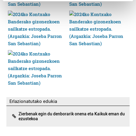
Find out more about how your personal data is processed
and set your preferences in the
details section
.
Guk eta gure bazkideek zure datu pertsonalak
prozesatzen ditugu, zure IP zenbakia, besteak beste,
teknologia erabiliz, cookieak adibidez, iragarki eta eduki
pertsonalizatuak eskaintzeko, iragarkiak eta edukia
neurtzeko, jendeari buruzko informazioa biltzeko eta
produktuak garatzeko. Zure datuak nork eta zertarako
erabiltzen dituen hauta dezakezu.
Bazkide batzuek ez dizute baimenik eskatzen, eta beren
interes komertzial legitimoetan babesten dira. Ikusi gure
bazkideen zerrenda, beren ustez zein helburutarako
Erlazionatutako edukia
duten interes legitimoa eta horren aurka nola egin
dezakezun ikusteko.
Zierbenak egin du denborarik onena eta Kaikuk eman du
ezustekoa
Lortu zure datu pertsonalak prozesatzeko moduari
buruzko informazio gehiago eta ezarri zure lehentasunak