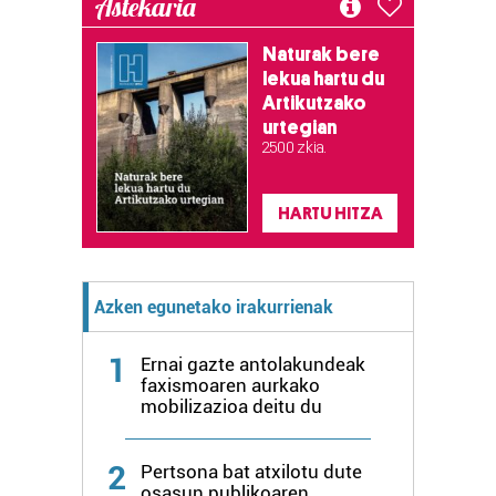
Astekaria
Naturak bere
lekua hartu du
Artikutzako
urtegian
2.500 zkia.
HARTU HITZA
Azken egunetako irakurrienak
1
Ernai gazte antolakundeak
faxismoaren aurkako
mobilizazioa deitu du
2
Pertsona bat atxilotu dute
osasun publikoaren