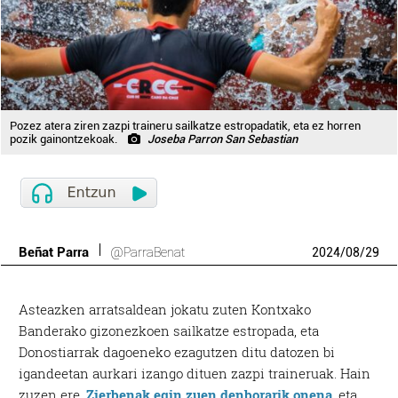
Pozez atera ziren zazpi traineru sailkatze estropadatik, eta ez horren
pozik gainontzekoak.
Joseba Parron San Sebastian
Beñat Parra
@ParraBenat
2024
/
08
/
29
Asteazken arratsaldean jokatu zuten Kontxako
Banderako gizonezkoen sailkatze estropada, eta
Donostiarrak dagoeneko ezagutzen ditu datozen bi
igandeetan aurkari izango dituen zazpi traineruak. Hain
zuzen ere,
Zierbenak egin zuen denborarik onena
, eta