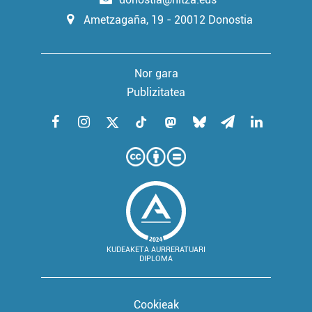
Ametzagaña, 19 - 20012 Donostia
Nor gara
Publizitatea
KUDEAKETA AURRERATUARI
DIPLOMA
Cookieak