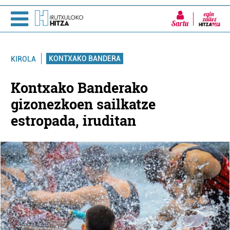
Sartu
KONTXAKO BANDERA
KIROLA
Kontxako Banderako
gizonezkoen sailkatze
estropada, iruditan