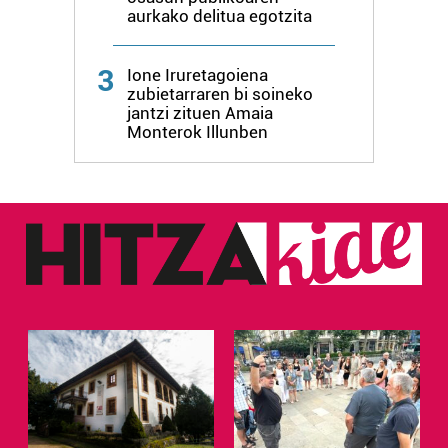
aurkako delitua egotzita
3
Ione Iruretagoiena
zubietarraren bi soineko
jantzi zituen Amaia
Monterok Illunben