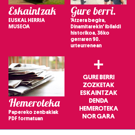
Eskaintzak
Gure berri.
EUSKAL HERRIA
'Atzera begira,
MUSEOA
Dinamitarekin' ibilaldi
historikoa, 36ko
gerraren 90.
urteurrenean
+
GURE BERRI
ZOZKETAK
ESKAINTZAK
Hemeroteka
DENDA
HEMEROTEKA
Papereko zenbakiak
NOR GARA
PDF formatuan