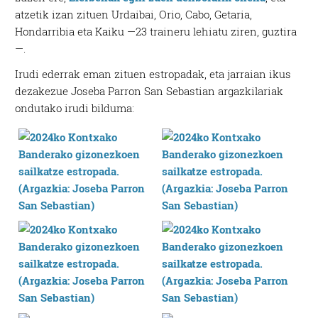
atzetik izan zituen Urdaibai, Orio, Cabo, Getaria,
Hondarribia eta Kaiku —23 traineru lehiatu ziren, guztira
—.
Irudi ederrak eman zituen estropadak, eta jarraian ikus
dezakezue Joseba Parron San Sebastian argazkilariak
ondutako irudi bilduma: