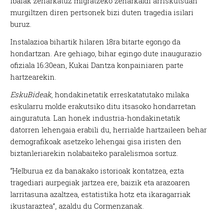
ibaiak zeharkatuz migratzeko zeharkaldi arriskutsuan
murgiltzen diren pertsonek bizi duten tragedia isilari
buruz.
Instalazioa bihartik hilaren 18ra bitarte egongo da
hondartzan. Are gehiago, bihar egingo dute inaugurazio
ofiziala 16:30ean, Kukai Dantza konpainiaren parte
hartzearekin.
EskuBideak
, hondakinetatik erreskatatutako milaka
eskularru molde erakutsiko ditu itsasoko hondarretan
ainguratuta. Lan honek industria-hondakinetatik
datorren lehengaia erabili du, herrialde hartzaileen behar
demografikoak asetzeko lehengai gisa iristen den
biztanleriarekin nolabaiteko paralelismoa sortuz.
“Helburua ez da banakako istorioak kontatzea, ezta
tragediari aurpegiak jartzea ere, baizik eta arazoaren
larritasuna azaltzea, estatistika hotz eta ikaragarriak
ikustaraztea”, azaldu du Cormenzanak.