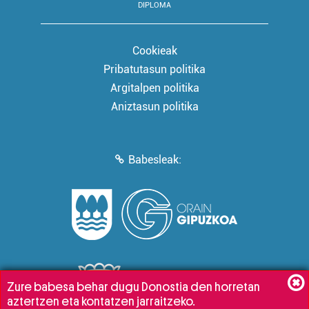
DIPLOMA
Cookieak
Pribatutasun politika
Argitalpen politika
Aniztasun politika
Babesleak:
Zure babesa behar dugu Donostia den horretan
aztertzen eta kontatzen jarraitzeko.