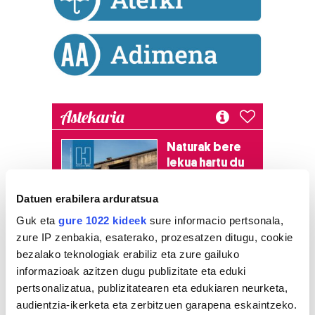
Astekaria
Naturak bere
lekua hartu du
Artikutzako
urtegian
Datuen erabilera arduratsua
2.500 zkia.
Guk eta
gure 1022 kideek
sure informacio pertsonala,
zure IP zenbakia, esaterako, prozesatzen ditugu, cookie
HARTU HITZA
bezalako teknologiak erabiliz eta zure gailuko
informazioak azitzen dugu publizitate eta eduki
pertsonalizatua, publizitatearen eta edukiaren neurketa,
audientzia-ikerketa eta zerbitzuen garapena eskaintzeko.
Azken egunetako irakurrienak