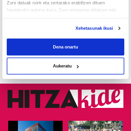
Zure datuak nork eta zertarako erabiltzen dituen
hautatzeko aukera duzu. Zure onespena aldatzen edo
1
KASek salatu du
deuseztatzen ahal duzu edozein momentutan, Cookie
Udaltzaingoa haien aurka
jazartu dela
deklaraziotik edo Privacy triggerean klikatuz.
Xehetasunak ikusi
If you allow, we would also like to:
2
Dunkel und licht
Collect information about your geographical
Dena onartu
location which can be accurate to within several
3
Donostiarrek eklipsea
meters
ikusteko planik dute?
Aukeratu
Identify your device by actively scanning it for
specific characteristics (fingerprinting)
Find out more about how your personal data is processed
and set your preferences in the
details section
.
Guk eta gure bazkideek zure datu pertsonalak
prozesatzen ditugu, zure IP zenbakia, besteak beste,
teknologia erabiliz, cookieak adibidez, iragarki eta eduki
pertsonalizatuak eskaintzeko, iragarkiak eta edukia