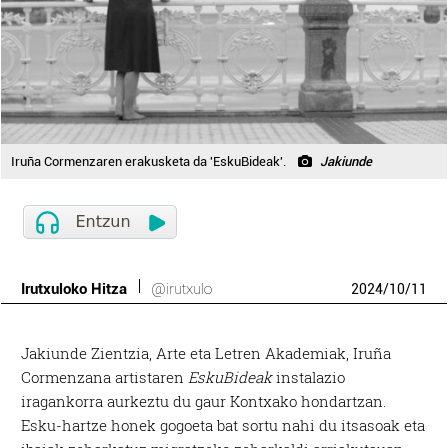
Iruña Cormenzaren erakusketa da 'EskuBideak'.
Jakiunde
Irutxuloko Hitza
@irutxulo
2024
/
10
/
11
Jakiunde Zientzia, Arte eta Letren Akademiak, Iruña
Cormenzana artistaren
EskuBideak
instalazio
iragankorra aurkeztu du gaur Kontxako hondartzan.
Esku-hartze honek gogoeta bat sortu nahi du itsasoak eta