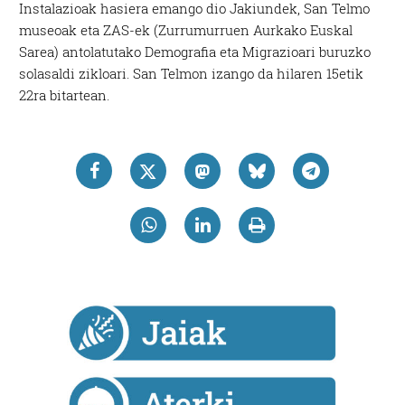
Instalazioak hasiera emango dio Jakiundek, San Telmo
museoak eta ZAS-ek (Zurrumurruen Aurkako Euskal
Sarea) antolatutako Demografia eta Migrazioari buruzko
solasaldi zikloari. San Telmon izango da hilaren 15etik
22ra bitartean.