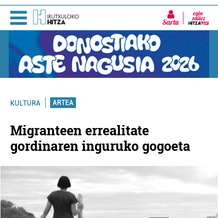
Sartu
ARTEA
KULTURA
Migranteen errealitate
gordinaren inguruko gogoeta