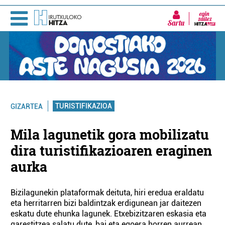
Sartu
TURISTIFIKAZIOA
GIZARTEA
Mila lagunetik gora mobilizatu
dira turistifikazioaren eraginen
aurka
Bizilagunekin plataformak deituta, hiri eredua eraldatu
eta herritarren bizi baldintzak erdigunean jar daitezen
eskatu dute ehunka lagunek. Etxebizitzaren eskasia eta
garestitzea salatu dute, bai eta egoera horren aurrean,