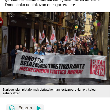
Donostiako udalak izan duen jarrera ere.
Bizilagunekin plataformak deitutako manifestazioan, Narrika kalea
zeharkatzen.