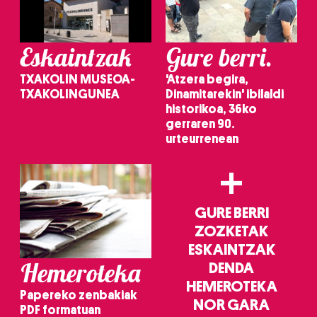
Eskaintzak
Gure berri.
TXAKOLIN MUSEOA-
'Atzera begira,
TXAKOLINGUNEA
Dinamitarekin' ibilaldi
historikoa, 36ko
gerraren 90.
urteurrenean
+
GURE BERRI
ZOZKETAK
ESKAINTZAK
Hemeroteka
DENDA
HEMEROTEKA
Papereko zenbakiak
NOR GARA
PDF formatuan