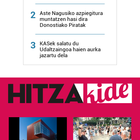
2
Aste Nagusiko azpiegitura
muntatzen hasi dira
Donostiako Piratak
3
KASek salatu du
Udaltzaingoa haien aurka
jazartu dela