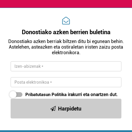
Donostiako azken berrien buletina
Donostiako azken berriak biltzen ditu bi egunean behin.
Astelehen, asteazken eta ostiraletan iristen zaizu posta
elektronikora.
Pribatutasun Politika
irakurri eta onartzen dut.
Harpidetu