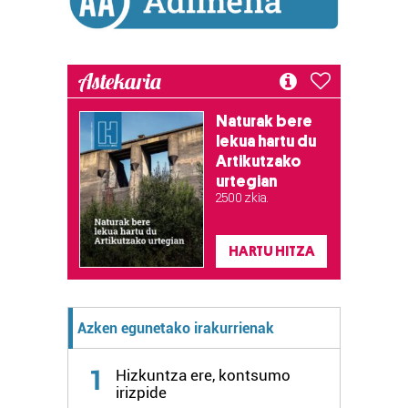
Astekaria
Naturak bere
lekua hartu du
Artikutzako
urtegian
2.500 zkia.
HARTU HITZA
Azken egunetako irakurrienak
1
Hizkuntza ere, kontsumo
irizpide