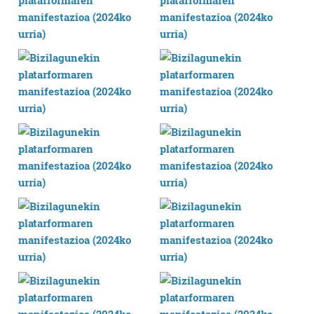
produktuak garatzeko. Zure datuak nork eta zertarako
erabiltzen dituen hauta dezakezu.
Bazkide batzuek ez dizute baimenik eskatzen, eta beren
interes komertzial legitimoetan babesten dira. Ikusi gure
bazkideen zerrenda, beren ustez zein helburutarako
duten interes legitimoa eta horren aurka nola egin
dezakezun ikusteko.
Lortu zure datu pertsonalak prozesatzeko moduari
buruzko informazio gehiago eta ezarri zure lehentasunak
datuen atalean. Edozein unetan alda edo ken dezakezu
zure baimena Cookieen adierazpenean.
Webgune honek cookie propioak eta hirugarrenen cookie-
fitxategiak erabiltzen ditu. Zure esperientzia eta
zerbitzuak hobetzeko asmoz, cookie teknologiaz
baliatzen gara. Ohar hau onartuz gero, teknologia hori
erabiltzeko baimen esplizitua ematen diguzu.
Gehiago