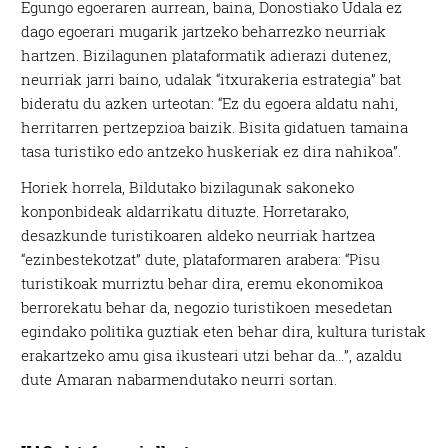
Egungo egoeraren aurrean, baina, Donostiako Udala ez
dago egoerari mugarik jartzeko beharrezko neurriak
hartzen. Bizilagunen plataformatik adierazi dutenez,
neurriak jarri baino, udalak “itxurakeria estrategia” bat
bideratu du azken urteotan: “Ez du egoera aldatu nahi,
herritarren pertzepzioa baizik. Bisita gidatuen tamaina
tasa turistiko edo antzeko huskeriak ez dira nahikoa”.
Horiek horrela, Bildutako bizilagunak sakoneko
konponbideak aldarrikatu dituzte. Horretarako,
desazkunde turistikoaren aldeko neurriak hartzea
“ezinbestekotzat” dute, plataformaren arabera: “Pisu
turistikoak murriztu behar dira, eremu ekonomikoa
berrorekatu behar da, negozio turistikoen mesedetan
egindako politika guztiak eten behar dira, kultura turistak
erakartzeko amu gisa ikusteari utzi behar da…”, azaldu
dute Amaran nabarmendutako neurri sortan.