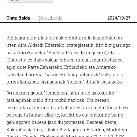
Olatz Balda
@olatzbalda
2024
/
10
/
27
Bizilagunekin plataformak deituta, mila lagunetik gora
irten dira Alderdi Ederreko lorategietatik, hiri bizigarriago
bat aldarrikatzeko. “Etxebizitza ez da negozioa’, eta
‘Donostia ez dago salgai’ oihuen artean, manifestazioa
egin dute Parte Zaharreko, Erdialdeko eta Amarako
kaleetan barrena, “sakoneko konponbideak” eskatu eta
turistifikazioak bizilagunak “itotzen” dituela salatzeko.
“Arriskuan gaude” lemapean, adin tarte askotariko
bizilagunak bildu ditu mobilizazioak. Era berean,
ezkerreko alderdien hainbat ordezkariren eta Donostiako
berrogeita hamar elkarte, kolektibo eta erakunde baino
gehiagoren babesa jaso du protestak. Besteak beste,
Kaleratzeak Stop, Uliako Bizilagunen Elkartea, Martutene
Bizirik, Eguzki, Ekologistak Martxan eta ELA, LAB, ESK,