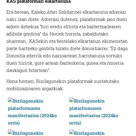
KAS plataformari elkartasuna
Era berean, Kaleko Afari Solidarioei elkartasuna adierazi
nahi izan diete. Adierazi dutenez, plataformak jaso duen
azken debekua “hiri eredu elitista eta baztertzailearen
adibide gordina” da. Horiek horrela, zabaldutako
oharrean, KASekin eta bestelako elkartasun ekimenetan
parte hartzeko gonbita luzatu diete donostiarrei: “Ez dago
Donostia ederrik edo nazioartean harrotasuna sortuko
duen hiririk, gure artean bazterkeria, gosea eta miseria
daukagun bitartean”.
Hona hemen, Bizilagunekin plataformak sustatutako
mobilizazioaren argazkiak: