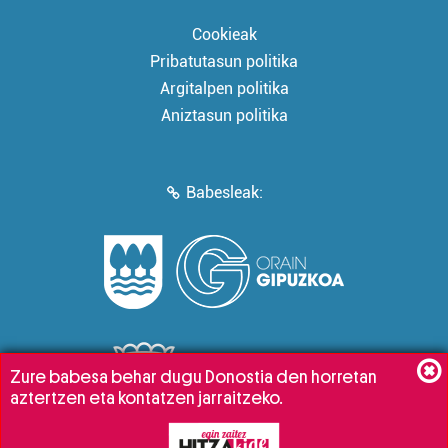
Cookieak
Pribatutasun politika
Argitalpen politika
Aniztasun politika
Babesleak:
Zure babesa behar dugu Donostia den horretan
aztertzen eta kontatzen jarraitzeko.