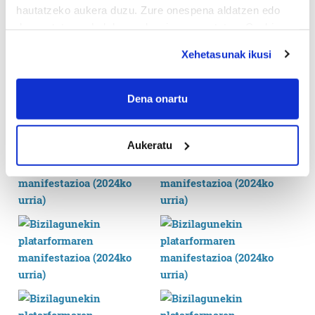
hautatzeko aukera duzu. Zure onespena aldatzen edo
deuseztatzen ahal duzu edozein momentutan, Cookie
deklaraziotik edo Privacy triggerean klikatuz.
Xehetasunak ikusi
If you allow, we would also like to:
Collect information about your geographical
Dena onartu
location which can be accurate to within several
meters
Aukeratu
Identify your device by actively scanning it for
specific characteristics (fingerprinting)
Find out more about how your personal data is processed
and set your preferences in the
details section
.
Guk eta gure bazkideek zure datu pertsonalak
prozesatzen ditugu, zure IP zenbakia, besteak beste,
teknologia erabiliz, cookieak adibidez, iragarki eta eduki
pertsonalizatuak eskaintzeko, iragarkiak eta edukia
neurtzeko, jendeari buruzko informazioa biltzeko eta