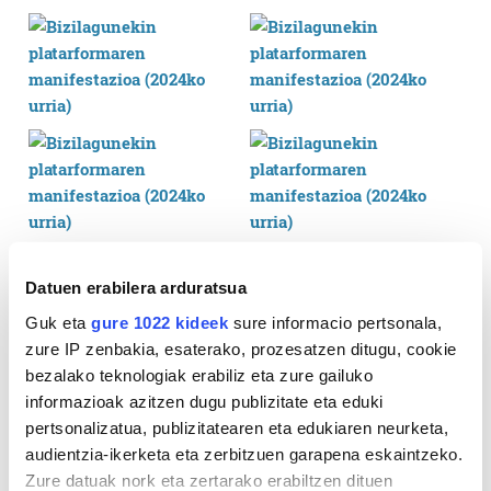
Datuen erabilera arduratsua
Guk eta
gure 1022 kideek
sure informacio pertsonala,
zure IP zenbakia, esaterako, prozesatzen ditugu, cookie
bezalako teknologiak erabiliz eta zure gailuko
informazioak azitzen dugu publizitate eta eduki
pertsonalizatua, publizitatearen eta edukiaren neurketa,
audientzia-ikerketa eta zerbitzuen garapena eskaintzeko.
Zure datuak nork eta zertarako erabiltzen dituen