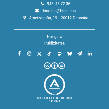
943-46 72 36
donostia@hitza.eus
Ametzagaña, 19 - 20012 Donostia
Nor gara
Publizitatea
KUDEAKETA AURRERATUARI
DIPLOMA