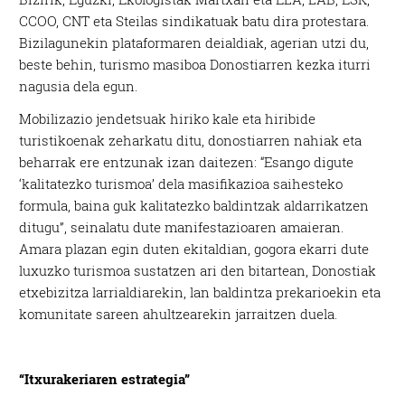
CCOO, CNT eta Steilas sindikatuak batu dira protestara.
Bizilagunekin plataformaren deialdiak, agerian utzi du,
beste behin, turismo masiboa Donostiarren kezka iturri
nagusia dela egun.
Mobilizazio jendetsuak hiriko kale eta hiribide
turistikoenak zeharkatu ditu, donostiarren nahiak eta
beharrak ere entzunak izan daitezen: “Esango digute
‘kalitatezko turismoa’ dela masifikazioa saihesteko
formula, baina guk kalitatezko baldintzak aldarrikatzen
ditugu”, seinalatu dute manifestazioaren amaieran.
Amara plazan egin duten ekitaldian, gogora ekarri dute
luxuzko turismoa sustatzen ari den bitartean, Donostiak
etxebizitza larrialdiarekin, lan baldintza prekarioekin eta
komunitate sareen ahultzearekin jarraitzen duela.
“Itxurakeriaren estrategia”