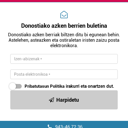
irakurri
Donostiako azken berrien buletina
Donostiako azken berriak biltzen ditu bi egunean behin.
Astelehen, asteazken eta ostiraletan iristen zaizu posta
elektronikora.
Pribatutasun Politika
irakurri eta onartzen dut.
Harpidetu
943-46 72 36