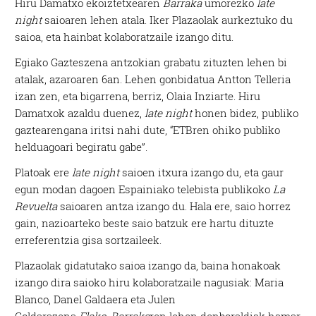
Hiru Damatxo ekoiztetxearen
Barraka
umorezko
late
night
saioaren lehen atala. Iker Plazaolak aurkeztuko du
saioa, eta hainbat kolaboratzaile izango ditu.
Egiako Gazteszena antzokian grabatu zituzten lehen bi
atalak, azaroaren 6an. Lehen gonbidatua Antton Telleria
izan zen, eta bigarrena, berriz, Olaia Inziarte. Hiru
Damatxok azaldu duenez,
late night
honen bidez, publiko
gaztearengana iritsi nahi dute, “ETBren ohiko publiko
helduagoari begiratu gabe”.
Platoak ere
late night
saioen itxura izango du, eta gaur
egun modan dagoen Espainiako telebista publikoko
La
Revuelta
saioaren antza izango du. Hala ere, saio horrez
gain, nazioarteko beste saio batzuk ere hartu dituzte
erreferentzia gisa sortzaileek.
Plazaolak gidatutako saioa izango da, baina honakoak
izango dira saioko hiru kolaboratzaile nagusiak: Maria
Blanco, Danel Galdaera eta Julen
Goldarazena
Flako.
Barraka
ren lehen denboraldiak hamar