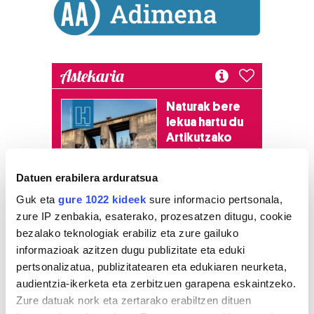
Astekaria
Naturak bere
lekua hartu du
Artikutzako
urtegian
2.500 zkia.
Datuen erabilera arduratsua
Guk eta
gure 1022 kideek
sure informacio pertsonala,
HARTU HITZA
zure IP zenbakia, esaterako, prozesatzen ditugu, cookie
bezalako teknologiak erabiliz eta zure gailuko
informazioak azitzen dugu publizitate eta eduki
Azken egunetako irakurrienak
pertsonalizatua, publizitatearen eta edukiaren neurketa,
audientzia-ikerketa eta zerbitzuen garapena eskaintzeko.
1
Zure datuak nork eta zertarako erabiltzen dituen
Jaietan ere palestinar