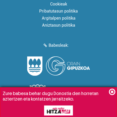
Cookieak
Pribatutasun politika
Argitalpen politika
Aniztasun politika
Babesleak:
Zure babesa behar dugu Donostia den horretan
aztertzen eta kontatzen jarraitzeko.