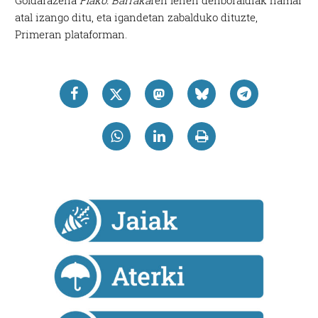
atal izango ditu, eta igandetan zabalduko dituzte,
Primeran plataforman.