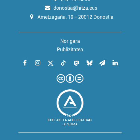
donostia@hitza.eus
Ametzagaña, 19 - 20012 Donostia
Nor gara
Publizitatea
KUDEAKETA AURRERATUARI
DIPLOMA