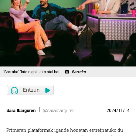
'Barraka' 'late night'-eko atal bat.
Barraka
Sara Ibarguren
@saraibarguren
2024
/
11
/
14
Primeran plataformak igande honetan estreinatuko du