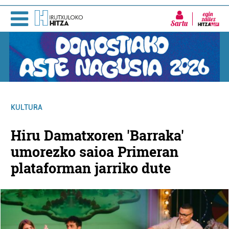
Sartu
KULTURA
Hiru Damatxoren 'Barraka'
umorezko saioa Primeran
plataforman jarriko dute