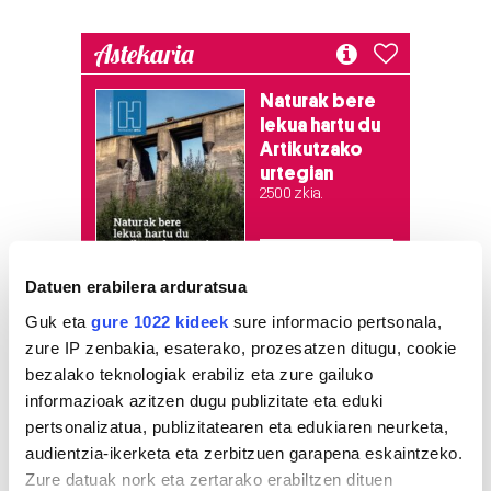
Astekaria
Naturak bere
lekua hartu du
Artikutzako
urtegian
2.500 zkia.
HARTU HITZA
Datuen erabilera arduratsua
Guk eta
gure 1022 kideek
sure informacio pertsonala,
zure IP zenbakia, esaterako, prozesatzen ditugu, cookie
Azken egunetako irakurrienak
bezalako teknologiak erabiliz eta zure gailuko
informazioak azitzen dugu publizitate eta eduki
1
Ernai gazte antolakundeak
pertsonalizatua, publizitatearen eta edukiaren neurketa,
faxismoaren aurkako
mobilizazioa deitu du
audientzia-ikerketa eta zerbitzuen garapena eskaintzeko.
Zure datuak nork eta zertarako erabiltzen dituen