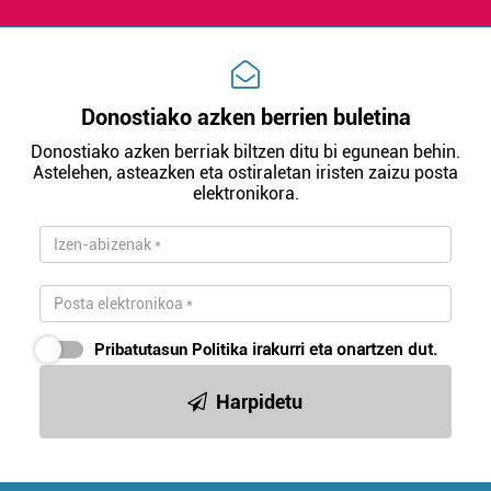
irakurri
Donostiako azken berrien buletina
Donostiako azken berriak biltzen ditu bi egunean behin.
Astelehen, asteazken eta ostiraletan iristen zaizu posta
elektronikora.
Pribatutasun Politika
irakurri eta onartzen dut.
Harpidetu