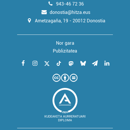
943-46 72 36
donostia@hitza.eus
Ametzagaña, 19 - 20012 Donostia
Nor gara
Publizitatea
KUDEAKETA AURRERATUARI
DIPLOMA