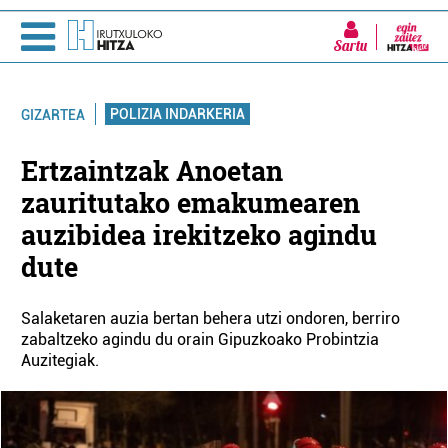
Sartu
POLIZIA INDARKERIA
GIZARTEA
Ertzaintzak Anoetan
zauritutako emakumearen
auzibidea irekitzeko agindu
dute
Salaketaren auzia bertan behera utzi ondoren, berriro
zabaltzeko agindu du orain Gipuzkoako Probintzia
Auzitegiak.