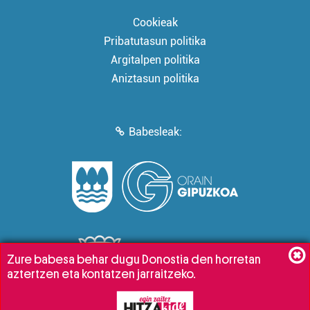
Cookieak
Pribatutasun politika
Argitalpen politika
Aniztasun politika
Babesleak:
Zure babesa behar dugu Donostia den horretan
aztertzen eta kontatzen jarraitzeko.