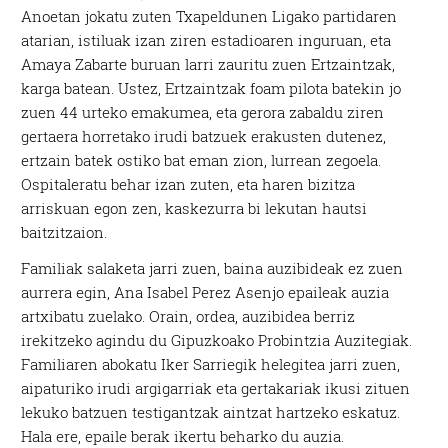
Anoetan jokatu zuten Txapeldunen Ligako partidaren
atarian, istiluak izan ziren estadioaren inguruan, eta
Amaya Zabarte buruan larri zauritu zuen Ertzaintzak,
karga batean. Ustez, Ertzaintzak foam pilota batekin jo
zuen 44 urteko emakumea, eta gerora zabaldu ziren
gertaera horretako irudi batzuek erakusten dutenez,
ertzain batek ostiko bat eman zion, lurrean zegoela.
Ospitaleratu behar izan zuten, eta haren bizitza
arriskuan egon zen, kaskezurra bi lekutan hautsi
baitzitzaion.
Familiak salaketa jarri zuen, baina auzibideak ez zuen
aurrera egin, Ana Isabel Perez Asenjo epaileak auzia
artxibatu zuelako. Orain, ordea, auzibidea berriz
irekitzeko agindu du Gipuzkoako Probintzia Auzitegiak.
Familiaren abokatu Iker Sarriegik helegitea jarri zuen,
aipaturiko irudi argigarriak eta gertakariak ikusi zituen
lekuko batzuen testigantzak aintzat hartzeko eskatuz.
Hala ere, epaile berak ikertu beharko du auzia.