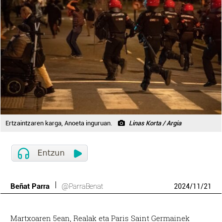
Ertzaintzaren karga, Anoeta inguruan.
Linas Korta / Argia
Beñat Parra
@ParraBenat
2024
/
11
/
21
Martxoaren 5ean, Realak eta Paris Saint Germainek