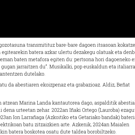
gozotasuna transmitituz bare-bare dagoen itsasoan kokatz
ra egitearekin batera azkar ulertu dezakegu olatuak eta den
rreman baten metafora egiten du: pertsona hori dagoeneko e
 gugan jarraitzen du”. Musikalki, pop euskaldun eta italiarr
mantentzen dutelako.
ratu da abestiaren ekoizpenaz eta grabazioaz. Aldiz, Beñat
n atzean Marina Landa kantautorea dago, aspalditik abesti
ili dena urteetan zehar. 2022an Iñaki Ortego (Lauroba) ezagu
023an Ion Larrañaga (Azkoitiko eta Getariako bandak) bateri
ektrikoan batu zitzaizkien arte. Azkenik, 2024an Maialen
kin batera boskotea osatu dute taldea borobiltzeko.