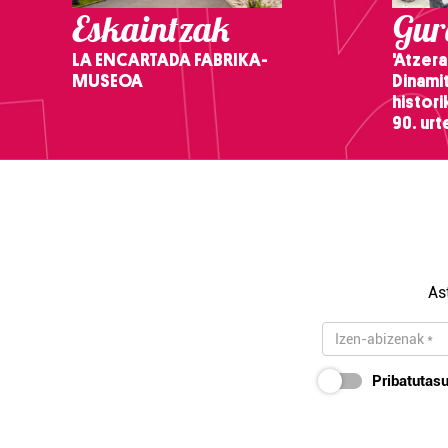
Eskaintzak
Gure
LA ENCARTADA FABRIKA-
'Atzera
MUSEOA
Dinamit
histor
90. ur
As
Pribatutasu