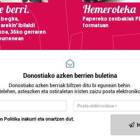
 berri.
Hemeroteka
 begira,
Papereko zenbakiak P
arekin' ibilaldi
formatuan
ikoa, 36ko gerraren
teurrenean
Donostiako azken berrien buletina
Donostiako azken berriak biltzen ditu bi egunean behin.
telehen, asteazken eta ostiraletan iristen zaizu posta elektroniko
n Politika
irakurri eta onartzen dut.
H