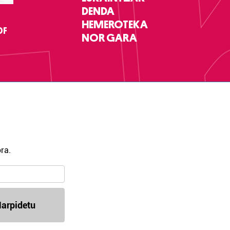
DENDA
HEMEROTEKA
DF
NOR GARA
ra.
arpidetu