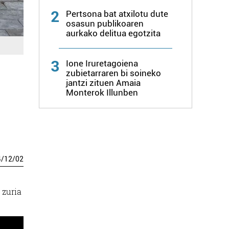
2
Pertsona bat atxilotu dute
osasun publikoaren
aurkako delitua egotzita
3
Ione Iruretagoiena
zubietarraren bi soineko
jantzi zituen Amaia
Monterok Illunben
4
/
12
/
02
 zuria