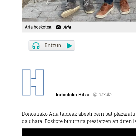
Aria boskotea.
Aria
@irutxulo
Irutxuloko Hitza
Donostiako Aria taldeak abesti berri bat plazaratu
da uhara. Boskote bihurtuta prestatzen ari diren 