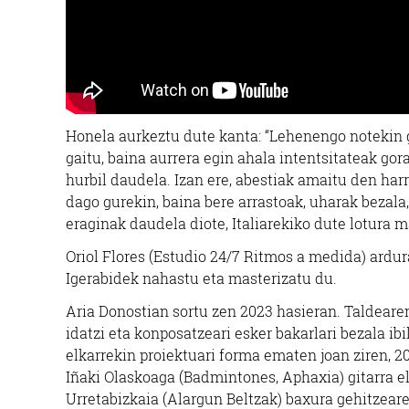
Honela aurkeztu dute kanta: “Lehenengo notekin 
gaitu, baina aurrera egin ahala intentsitateak go
hurbil daudela. Izan ere, abestiak amaitu den ha
dago gurekin, baina bere arrastoak, uharak bezala,
eraginak daudela diote, Italiarekiko dute lotura 
Oriol Flores (
Estudio 24/7 Ritmos a medida
) ardu
Igerabidek nahastu eta masterizatu du.
Aria Donostian sortu zen 2023 hasieran. Taldeare
idatzi eta konposatzeari esker bakarlari bezala ib
elkarrekin proiektuari forma ematen joan ziren, 2
Iñaki Olaskoaga (Badmintones, Aphaxia) gitarra el
Urretabizkaia (Alargun Beltzak) baxura gehitzeare