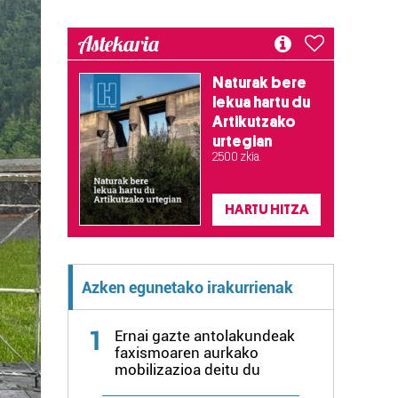
Astekaria
Naturak bere
lekua hartu du
Artikutzako
urtegian
2.500 zkia.
HARTU HITZA
Azken egunetako irakurrienak
1
Ernai gazte antolakundeak
faxismoaren aurkako
mobilizazioa deitu du