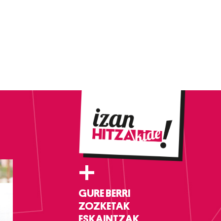
+
GURE BERRI
ZOZKETAK
ESKAINTZAK