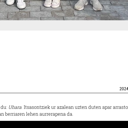
202
 du:
Uhara
. Itsasontziek ur azalean uzten duten apar arrasto
lan berriaren lehen aurrerapena da.