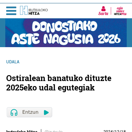
Sartu
UDALA
Ostiralean banatuko dituzte
2025eko udal egutegiak