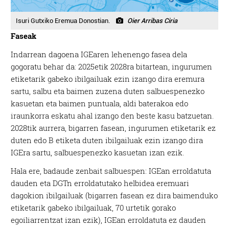
Isuri Gutxiko Eremua Donostian.
Oier Arribas Ciria
Faseak
Indarrean dagoena IGEaren lehenengo fasea dela
gogoratu behar da: 2025etik 2028ra bitartean, ingurumen
etiketarik gabeko ibilgailuak ezin izango dira eremura
sartu, salbu eta baimen zuzena duten salbuespenezko
kasuetan eta baimen puntuala, aldi baterakoa edo
iraunkorra eskatu ahal izango den beste kasu batzuetan.
2028tik aurrera, bigarren fasean, ingurumen etiketarik ez
duten edo B etiketa duten ibilgailuak ezin izango dira
IGEra sartu, salbuespenezko kasuetan izan ezik.
Hala ere, badaude zenbait salbuespen: IGEan erroldatuta
dauden eta DGTn erroldatutako helbidea eremuari
dagokion ibilgailuak (bigarren fasean ez dira baimenduko
etiketarik gabeko ibilgailuak, 70 urtetik gorako
egoiliarrentzat izan ezik), IGEan erroldatuta ez dauden