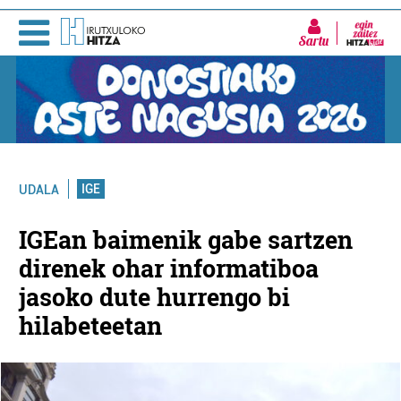
Sartu
IGE
UDALA
IGEan baimenik gabe sartzen
direnek ohar informatiboa
jasoko dute hurrengo bi
hilabeteetan