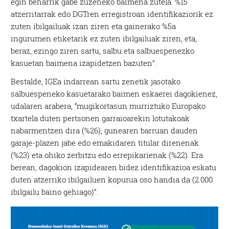
egin beharrik gabe zuzeneko baimena zutela. %15
atzerritarrak edo DGTren erregistroan identifikaziorik ez
zuten ibilgailuak izan ziren eta gainerako %5a
ingurumen etiketarik ez zuten ibilgailuak ziren, eta,
beraz, ezingo ziren sartu, salbu eta salbuespenezko
kasuetan baimena izapidetzen bazuten”.
Bestalde, IGEa indarrean sartu zenetik jasotako
salbuespeneko kasuetarako baimen eskaerei dagokienez,
udalaren arabera, “mugikortasun murriztuko Europako
txartela duten pertsonen garraioarekin lotutakoak
nabarmentzen dira (%26), gunearen barruan dauden
garaje-plazen jabe edo emakidaren titular direnenak
(%23) eta ohiko zerbitzu edo errepikarienak (%22). Era
berean, dagokion izapidearen bidez identifikazioa eskatu
duten atzerriko ibilgailuen kopurua oso handia da (2.000
ibilgailu baino gehiago)”.