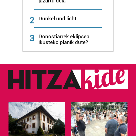
jazartu dela
2
Dunkel und licht
3
Donostiarrek eklipsea
ikusteko planik dute?