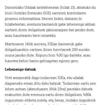
Donostiako Udalak astelehenean (hilak 13), abiatuko du
Isuri Gutxiko Eremuko (IGE) sarreren kontrolaren
prozesu informatiboa. Horren bidez, datozen bi
hilabeteetan, eremura baimenik gabe lehenengo aldian
sartzen diren ibilgailuek jakinarazpen bat jasoko dute,
arau haustearen berri emateko.
Martxoaren 14tik aurrera, IGEan baimenik gabe
ibilgailuarekin sartzen diren herritarrek 200 euroko
isuna jasoko dute. Kopuru hori %30 igo daiteke, arau
haustea behin baino gehiagotan eginez gero.
Lehenengo datuak
Urte amaieratik dago indarrean IGEa, eta udalak
dagoeneko eman ditu datu batzuk: “Indarrean sartu zen
lehen astean (abenduaren 16tik 23ra) jasotako datuek
erakusten dute eremura sartu diren ibilgailuen %80k
ingurumen-etiketa zutela, eta, beraz, inolako izapiderik