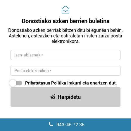
Donostiako azken berrien buletina
Donostiako azken berriak biltzen ditu bi egunean behin.
Astelehen, asteazken eta ostiraletan iristen zaizu posta
elektronikora.
Pribatutasun Politika
irakurri eta onartzen dut.
Harpidetu
943-46 72 36