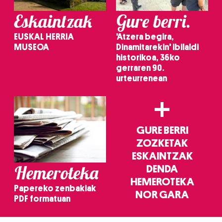
Eskaintzak
Gure berri.
EUSKAL HERRIA
'Atzera begira,
MUSEOA
Dinamitarekin' ibilaldi
historikoa, 36ko
gerraren 90.
urteurrenean
+
GURE BERRI
ZOZKETAK
ESKAINTZAK
Hemeroteka
DENDA
HEMEROTEKA
Papereko zenbakiak
NOR GARA
PDF formatuan