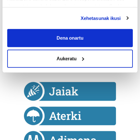
deuseztatzen ahal duzu edozein momentutan, Cookie
Nola eragingo du Isuri Gutxiko Eremuak Donostian?
deklaraziotik edo Privacy triggerean klikatuz.
Xehetasunak ikusi
If you allow, we would also like to:
Collect information about your geographical
Dena onartu
location which can be accurate to within several
meters
Aukeratu
Identify your device by actively scanning it for
specific characteristics (fingerprinting)
Find out more about how your personal data is processed
and set your preferences in the
details section
.
Guk eta gure bazkideek zure datu pertsonalak
prozesatzen ditugu, zure IP zenbakia, besteak beste,
teknologia erabiliz, cookieak adibidez, iragarki eta eduki
pertsonalizatuak eskaintzeko, iragarkiak eta edukia
neurtzeko, jendeari buruzko informazioa biltzeko eta
produktuak garatzeko. Zure datuak nork eta zertarako