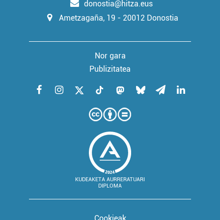
donostia@hitza.eus
Ametzagaña, 19 - 20012 Donostia
Nor gara
Publizitatea
KUDEAKETA AURRERATUARI
DIPLOMA
Cookieak