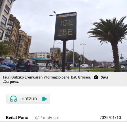
Isuri Gutxiko Eremuaren informazio panel bat, Grosen.
Sara
Ibarguren
Beñat Parra
@ParraBenat
2025
/
01
/
10