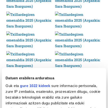
Datuen erabilera arduratsua
Guk eta
gure 1022 kideek
sure informacio pertsonala,
zure IP zenbakia, esaterako, prozesatzen ditugu, cookie
bezalako teknologiak erabiliz eta zure gailuko
informazioak azitzen dugu publizitate eta eduki