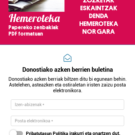
ZOZKETAK
ESKAINTZAK
Hemeroteka
DENDA
HEMEROTEKA
Papereko zenbakiak
NOR GARA
PDF formatuan
Donostiako azken berrien buletina
Donostiako azken berriak biltzen ditu bi egunean behin.
Astelehen, asteazken eta ostiraletan iristen zaizu posta
elektronikora.
Pribatutasun Politika
irakurri eta onartzen dut.