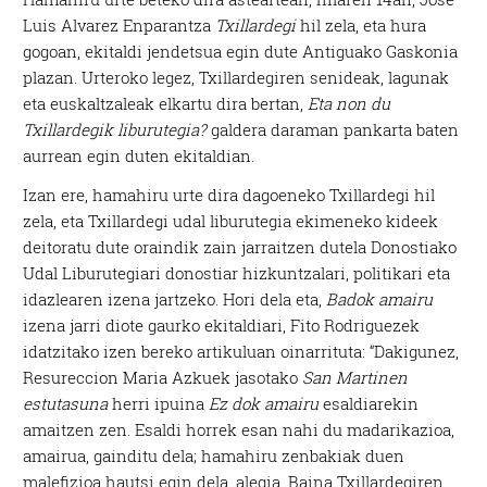
Luis Alvarez Enparantza
Txillardegi
hil zela, eta hura
gogoan, ekitaldi jendetsua egin dute Antiguako Gaskonia
plazan. Urteroko legez, Txillardegiren senideak, lagunak
eta euskaltzaleak elkartu dira bertan,
Eta non du
Txillardegik liburutegia?
galdera daraman pankarta baten
aurrean egin duten ekitaldian.
Izan ere, hamahiru urte dira dagoeneko Txillardegi hil
zela, eta Txillardegi udal liburutegia ekimeneko kideek
deitoratu dute oraindik zain jarraitzen dutela Donostiako
Udal Liburutegiari donostiar hizkuntzalari, politikari eta
idazlearen izena jartzeko. Hori dela eta,
Badok amairu
izena jarri diote gaurko ekitaldiari, Fito Rodriguezek
idatzitako izen bereko artikuluan oinarrituta: “Dakigunez,
Resureccion Maria Azkuek jasotako
San Martinen
estutasuna
herri ipuina
Ez dok amairu
esaldiarekin
amaitzen zen. Esaldi horrek esan nahi du madarikazioa,
amairua, gainditu dela; hamahiru zenbakiak duen
malefizioa hautsi egin dela, alegia. Baina Txillardegiren