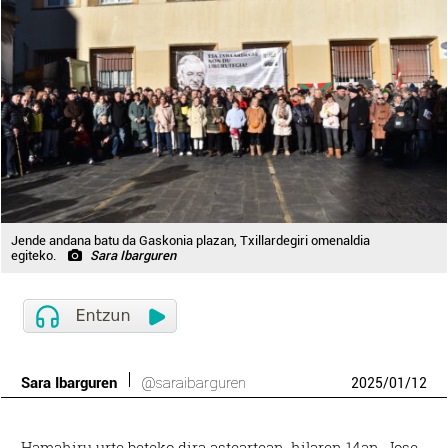
Jende andana batu da Gaskonia plazan, Txillardegiri omenaldia
egiteko.
Sara Ibarguren
Sara Ibarguren
@saraibarguren
2025
/
01
/
12
Hamahiru urte beteko dira asteartean, hilaren 14an, Jose