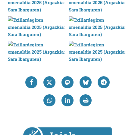
pertsonalizatuak eskaintzeko, iragarkiak eta edukia
neurtzeko, jendeari buruzko informazioa biltzeko eta
produktuak garatzeko. Zure datuak nork eta zertarako
erabiltzen dituen hauta dezakezu.
Bazkide batzuek ez dizute baimenik eskatzen, eta beren
interes komertzial legitimoetan babesten dira. Ikusi gure
bazkideen zerrenda, beren ustez zein helburutarako
duten interes legitimoa eta horren aurka nola egin
dezakezun ikusteko.
Lortu zure datu pertsonalak prozesatzeko moduari
buruzko informazio gehiago eta ezarri zure lehentasunak
datuen atalean. Edozein unetan alda edo ken dezakezu
zure baimena Cookieen adierazpenean.
Webgune honek cookie propioak eta hirugarrenen cookie-
fitxategiak erabiltzen ditu. Zure esperientzia eta