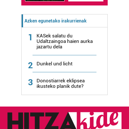
Azken egunetako irakurrienak
1
KASek salatu du
Udaltzaingoa haien aurka
jazartu dela
2
Dunkel und licht
3
Donostiarrek eklipsea
ikusteko planik dute?