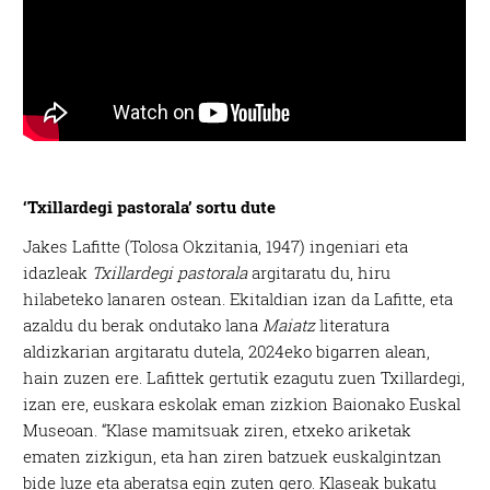
‘Txillardegi pastorala’ sortu dute
Jakes Lafitte (Tolosa Okzitania, 1947) ingeniari eta
idazleak
Txillardegi pastorala
argitaratu du, hiru
hilabeteko lanaren ostean. Ekitaldian izan da Lafitte, eta
azaldu du berak ondutako lana
Maiatz
literatura
aldizkarian argitaratu dutela, 2024eko bigarren alean,
hain zuzen ere. Lafittek gertutik ezagutu zuen Txillardegi,
izan ere, euskara eskolak eman zizkion Baionako Euskal
Museoan. “Klase mamitsuak ziren, etxeko ariketak
ematen zizkigun, eta han ziren batzuek euskalgintzan
bide luze eta aberatsa egin zuten gero. Klaseak bukatu