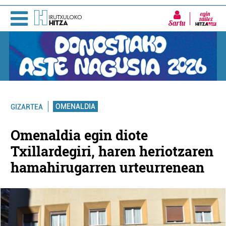
Sartu
OMENALDIA
GIZARTEA
Omenaldia egin diote
Txillardegiri, haren heriotzaren
hamahirugarren urteurrenean