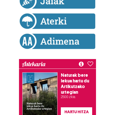
zerbitzuak hobetzeko asmoz, cookie teknologiaz
baliatzen gara. Ohar hau onartuz gero, teknologia hori
erabiltzeko baimen esplizitua ematen diguzu.
Gehiago
irakurri
Astekaria
Naturak bere
lekua hartu du
Artikutzako
urtegian
2.500 zkia.
HARTU HITZA