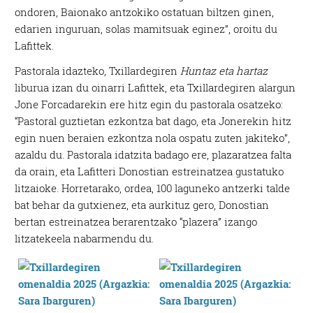
ondoren, Baionako antzokiko ostatuan biltzen ginen,
edarien inguruan, solas mamitsuak eginez”, oroitu du
Lafittek.
Pastorala idazteko, Txillardegiren
Huntaz eta hartaz
liburua izan du oinarri Lafittek, eta Txillardegiren alargun
Jone Forcadarekin ere hitz egin du pastorala osatzeko:
“Pastoral guztietan ezkontza bat dago, eta Jonerekin hitz
egin nuen beraien ezkontza nola ospatu zuten jakiteko”,
azaldu du. Pastorala idatzita badago ere, plazaratzea falta
da orain, eta Lafitteri Donostian estreinatzea gustatuko
litzaioke. Horretarako, ordea, 100 laguneko antzerki talde
bat behar da gutxienez, eta aurkituz gero, Donostian
bertan estreinatzea berarentzako “plazera” izango
litzatekeela nabarmendu du.