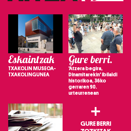
Eskaintzak
Gure berri.
TXAKOLIN MUSEOA-
'Atzera begira,
TXAKOLINGUNEA
Dinamitarekin' ibilaldi
historikoa, 36ko
gerraren 90.
urteurrenean
+
GURE BERRI