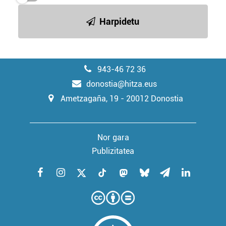
Harpidetu
943-46 72 36
donostia@hitza.eus
Ametzagaña, 19 - 20012 Donostia
Nor gara
Publizitatea