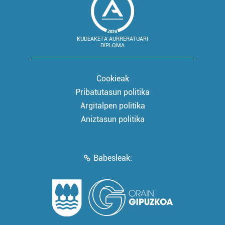
KUDEAKETA AURRERATUARI
DIPLOMA
Cookieak
Pribatutasun politika
Argitalpen politika
Aniztasun politika
Babesleak: