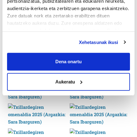
pertsonalizatua, publizitatearen eta edukiaren neurketa,
audientzia-ikerketa eta zerbitzuen garapena eskaintzeko.
Zure datuak nork eta zertarako erabiltzen dituen
hautatzeko aukera duzu. Zure onespena aldatzen edo
deuseztatzen ahal duzu edozein momentutan, Cookie
deklaraziotik edo Privacy triggerean klikatuz.
Xehetasunak ikusi
If you allow, we would also like to:
Collect information about your geographical
Dena onartu
location which can be accurate to within several
meters
Aukeratu
Identify your device by actively scanning it for
specific characteristics (fingerprinting)
Find out more about how your personal data is processed
and set your preferences in the
details section
.
Guk eta gure bazkideek zure datu pertsonalak
prozesatzen ditugu, zure IP zenbakia, besteak beste,
teknologia erabiliz, cookieak adibidez, iragarki eta eduki