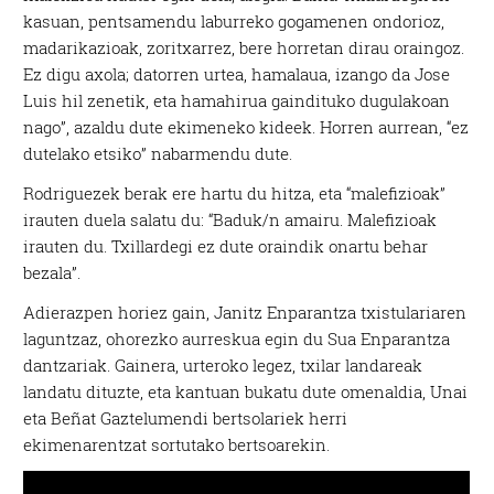
kasuan, pentsamendu laburreko gogamenen ondorioz,
madarikazioak, zoritxarrez, bere horretan dirau oraingoz.
Ez digu axola; datorren urtea, hamalaua, izango da Jose
Luis hil zenetik, eta hamahirua gaindituko dugulakoan
nago”, azaldu dute ekimeneko kideek. Horren aurrean, “ez
dutelako etsiko” nabarmendu dute.
Rodriguezek berak ere hartu du hitza, eta “malefizioak”
irauten duela salatu du: “Baduk/n amairu. Malefizioak
irauten du. Txillardegi ez dute oraindik onartu behar
bezala”.
Adierazpen horiez gain, Janitz Enparantza txistulariaren
laguntzaz, ohorezko aurreskua egin du Sua Enparantza
dantzariak. Gainera, urteroko legez, txilar landareak
landatu dituzte, eta kantuan bukatu dute omenaldia, Unai
eta Beñat Gaztelumendi bertsolariek herri
ekimenarentzat sortutako bertsoarekin.