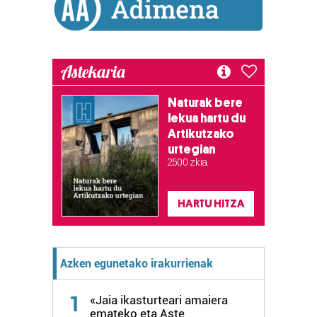
irakurri
Astekaria
Naturak bere
lekua hartu du
Artikutzako
urtegian
2.500 zkia.
HARTU HITZA
Azken egunetako irakurrienak
1
«Jaia ikasturteari amaiera
emateko eta Aste