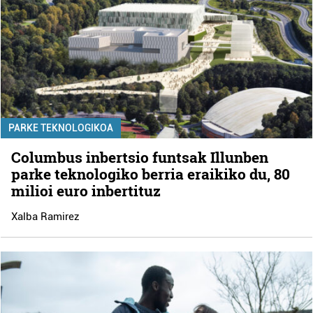
PARKE TEKNOLOGIKOA
Columbus inbertsio funtsak Illunben
parke teknologiko berria eraikiko du, 80
milioi euro inbertituz
Xalba Ramirez