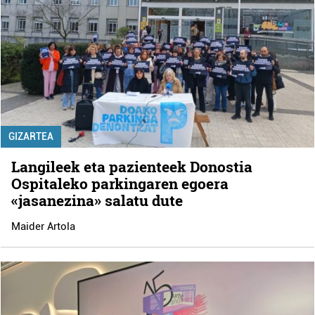
GIZARTEA
Langileek eta pazienteek Donostia
Ospitaleko parkingaren egoera
«jasanezina» salatu dute
Maider Artola