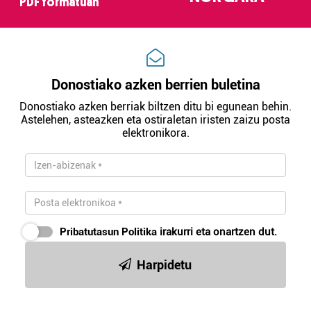
PDF formatuan
Donostiako azken berrien buletina
Donostiako azken berriak biltzen ditu bi egunean behin.
Astelehen, asteazken eta ostiraletan iristen zaizu posta
elektronikora.
Pribatutasun Politika
irakurri eta onartzen dut.
Harpidetu