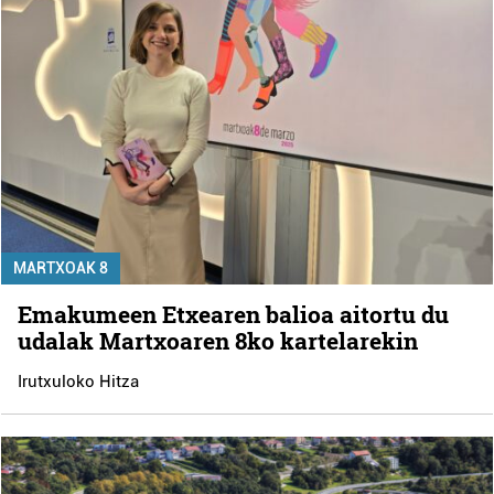
MARTXOAK 8
Emakumeen Etxearen balioa aitortu du
udalak Martxoaren 8ko kartelarekin
Irutxuloko Hitza