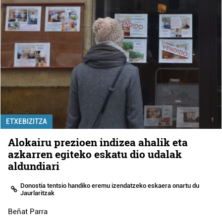
ETXEBIZITZA
Alokairu prezioen indizea ahalik eta
azkarren egiteko eskatu dio udalak
aldundiari
Donostia tentsio handiko eremu izendatzeko eskaera onartu du
Jaurlaritzak
Beñat Parra