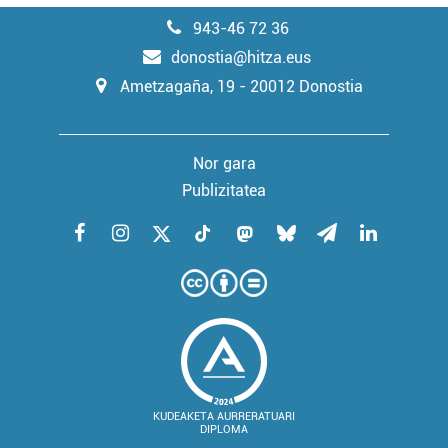
943-46 72 36
donostia@hitza.eus
Ametzagaña, 19 - 20012 Donostia
Nor gara
Publizitatea
KUDEAKETA AURRERATUARI
DIPLOMA