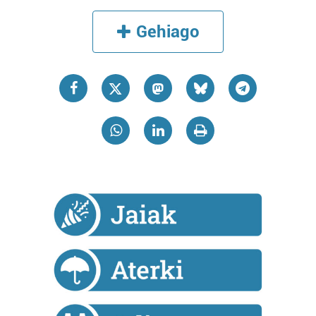
produktuak garatzeko. Zure datuak nork eta zertarako
erabiltzen dituen hauta dezakezu.
Gehiago
Bazkide batzuek ez dizute baimenik eskatzen, eta beren
interes komertzial legitimoetan babesten dira. Ikusi gure
bazkideen zerrenda, beren ustez zein helburutarako
duten interes legitimoa eta horren aurka nola egin
dezakezun ikusteko.
Lortu zure datu pertsonalak prozesatzeko moduari
buruzko informazio gehiago eta ezarri zure lehentasunak
datuen atalean. Edozein unetan alda edo ken dezakezu
zure baimena Cookieen adierazpenean.
Webgune honek cookie propioak eta hirugarrenen cookie-
fitxategiak erabiltzen ditu. Zure esperientzia eta
zerbitzuak hobetzeko asmoz, cookie teknologiaz
baliatzen gara. Ohar hau onartuz gero, teknologia hori
erabiltzeko baimen esplizitua ematen diguzu.
Gehiago