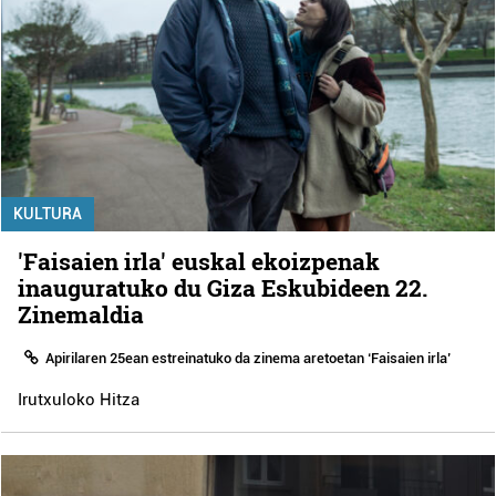
KULTURA
'Faisaien irla' euskal ekoizpenak
inauguratuko du Giza Eskubideen 22.
Zinemaldia
Apirilaren 25ean estreinatuko da zinema aretoetan ‘Faisaien irla’
Irutxuloko Hitza