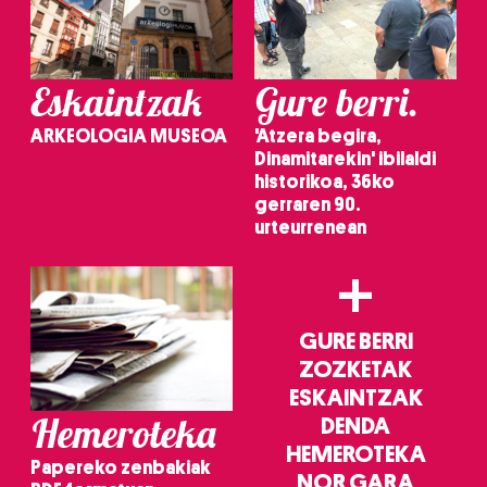
Eskaintzak
Gure berri.
ARKEOLOGIA MUSEOA
'Atzera begira,
Dinamitarekin' ibilaldi
historikoa, 36ko
gerraren 90.
urteurrenean
+
GURE BERRI
ZOZKETAK
ESKAINTZAK
Hemeroteka
DENDA
HEMEROTEKA
Papereko zenbakiak
NOR GARA