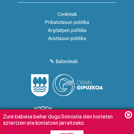
Cookieak
Pribatutasun politika
Argitalpen politika
Aniztasun politika
Babesleak:
Zure babesa behar dugu Donostia den horretan
aztertzen eta kontatzen jarraitzeko.