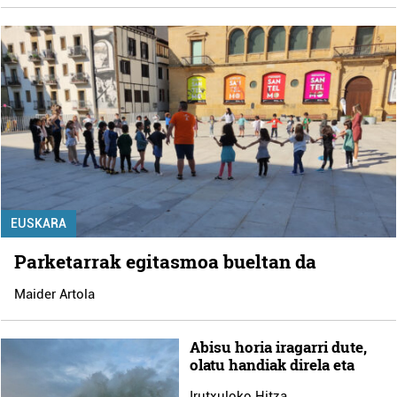
EUSKARA
Parketarrak egitasmoa bueltan da
Maider Artola
Abisu horia iragarri dute,
olatu handiak direla eta
Irutxuloko Hitza