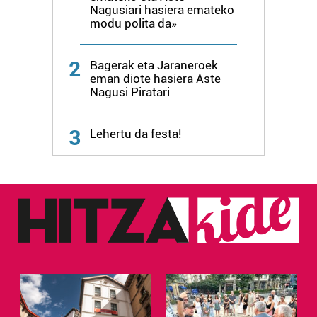
Nagusiari hasiera emateko
modu polita da»
2
Bagerak eta Jaraneroek
eman diote hasiera Aste
Nagusi Piratari
3
Lehertu da festa!