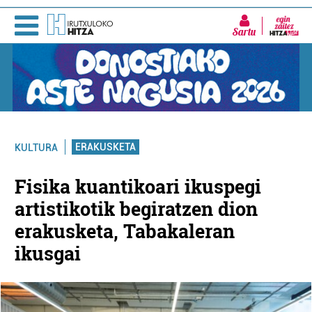
Sartu
ERAKUSKETA
KULTURA
Fisika kuantikoari ikuspegi
artistikotik begiratzen dion
erakusketa, Tabakaleran
ikusgai