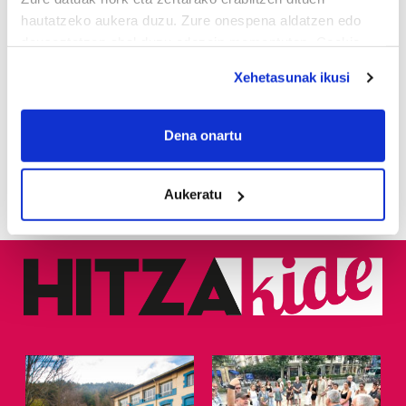
1
KASek salatu du
hautatzeko aukera duzu. Zure onespena aldatzen edo
Udaltzaingoa haien aurka
deuseztatzen ahal duzu edozein momentutan, Cookie
jazartu dela
deklaraziotik edo Privacy triggerean klikatuz.
Xehetasunak ikusi
2
Dunkel und licht
If you allow, we would also like to:
Collect information about your geographical
Dena onartu
location which can be accurate to within several
3
Donostiarrek eklipsea
ikusteko planik dute?
meters
Aukeratu
Identify your device by actively scanning it for
specific characteristics (fingerprinting)
Find out more about how your personal data is processed
and set your preferences in the
details section
.
Guk eta gure bazkideek zure datu pertsonalak
prozesatzen ditugu, zure IP zenbakia, besteak beste,
teknologia erabiliz, cookieak adibidez, iragarki eta eduki
pertsonalizatuak eskaintzeko, iragarkiak eta edukia
neurtzeko, jendeari buruzko informazioa biltzeko eta