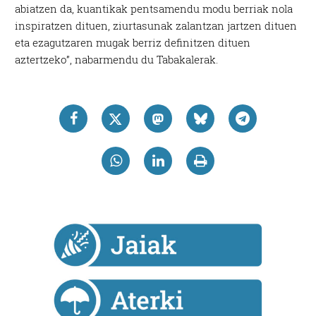
abiatzen da, kuantikak pentsamendu modu berriak nola
inspiratzen dituen, ziurtasunak zalantzan jartzen dituen
eta ezagutzaren mugak berriz definitzen dituen
aztertzeko”, nabarmendu du Tabakalerak.