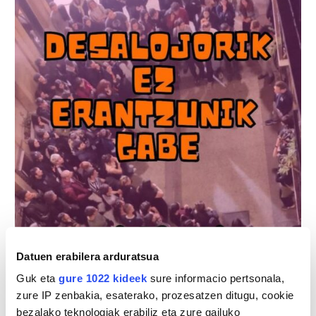
Datuen erabilera arduratsua
Guk eta
gure 1022 kideek
sure informacio pertsonala,
zure IP zenbakia, esaterako, prozesatzen ditugu, cookie
bezalako teknologiak erabiliz eta zure gailuko