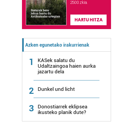
2.500 zkia.
fitxategiak erabiltzen ditu. Zure esperientzia eta
zerbitzuak hobetzeko asmoz, cookie teknologiaz
baliatzen gara. Ohar hau onartuz gero, teknologia hori
HARTU HITZA
erabiltzeko baimen esplizitua ematen diguzu.
Gehiago
irakurri
Azken egunetako irakurrienak
1
KASek salatu du
Udaltzaingoa haien aurka
jazartu dela
2
Dunkel und licht
3
Donostiarrek eklipsea
ikusteko planik dute?