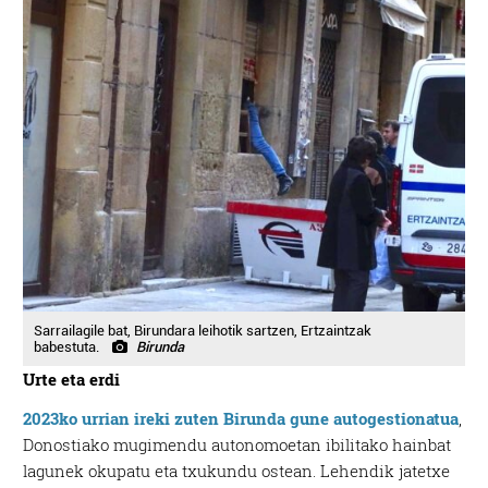
Sarrailagile bat, Birundara leihotik sartzen, Ertzaintzak
babestuta.
Birunda
Urte eta erdi
2023ko urrian ireki zuten Birunda gune autogestionatua
,
Donostiako mugimendu autonomoetan ibilitako hainbat
lagunek okupatu eta txukundu ostean. Lehendik jatetxe