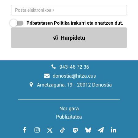
Pribatutasun Politika
irakurri eta onartzen dut.
Harpidetu
943-46 72 36
donostia@hitza.eus
Ametzagaña, 19 - 20012 Donostia
Nor gara
Publizitatea