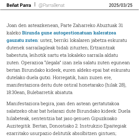
Beñat Parra
@ParraBenat
2025
/
03
/
25
Joan den asteazkenean, Parte Zaharreko Abuztuak 31
kaleko
Birunda gune autogestionatuan kaleratzea
gauzatu zuten
: ustez, berriki lokalaren jabetza eskuratu
dutenek sarrailagileak bidali zituzten; Ertzaintzak
babestuta, leihotik sartu eta lokaleko sarraila aldatu
zuten. Operazioa “ilegala” izan zela salatu zuten egunean
bertan Birundako kideek, euren aldeko epai bat eskuratu
dutelako duela gutxi. Horregatik, hain zuzen ere,
manifestaziora deitu dute ostiral honetarako (hilak 28),
18:30ean, Bulebarretik abiatuta.
Manifestaziora begira, joan den astean gertatutakoa
salatzeko ohar bat helarazi dute Birundako kideek: Duela
hilabeteak, sententzia bat jaso genuen Gipuzkoako
Auzitegitik. Bertan, Donostiako 2. Instrukzio Epaitegiak
ezarritako usurpazio delitutik absolbitzen gintuen;