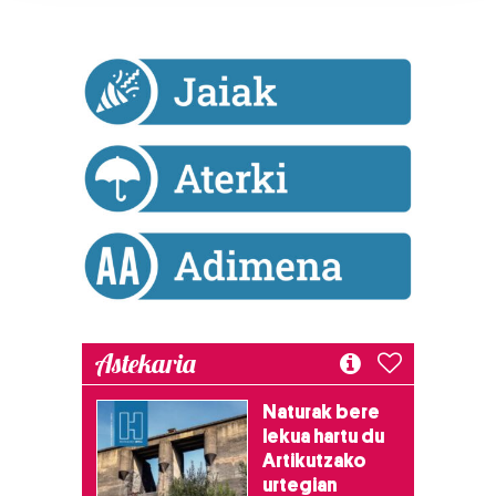
prozesatzen ditugu, zure IP zenbakia, besteak beste,
teknologia erabiliz, cookieak adibidez, iragarki eta eduki
pertsonalizatuak eskaintzeko, iragarkiak eta edukia
neurtzeko, jendeari buruzko informazioa biltzeko eta
produktuak garatzeko. Zure datuak nork eta zertarako
erabiltzen dituen hauta dezakezu.
Bazkide batzuek ez dizute baimenik eskatzen, eta beren
interes komertzial legitimoetan babesten dira. Ikusi gure
bazkideen zerrenda, beren ustez zein helburutarako
duten interes legitimoa eta horren aurka nola egin
dezakezun ikusteko.
Astekaria
Lortu zure datu pertsonalak prozesatzeko moduari
buruzko informazio gehiago eta ezarri zure lehentasunak
datuen atalean. Edozein unetan alda edo ken dezakezu
Naturak bere
lekua hartu du
zure baimena Cookieen adierazpenean.
Artikutzako
urtegian
Webgune honek cookie propioak eta hirugarrenen cookie-