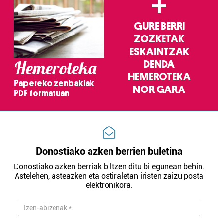
+
GURE BERRI
ZOZKETAK
ESKAINTZAK
Hemeroteka
DENDA
HEMEROTEKA
Papereko zenbakiak
NOR GARA
PDF formatuan
Donostiako azken berrien buletina
Donostiako azken berriak biltzen ditu bi egunean behin.
Astelehen, asteazken eta ostiraletan iristen zaizu posta
elektronikora.