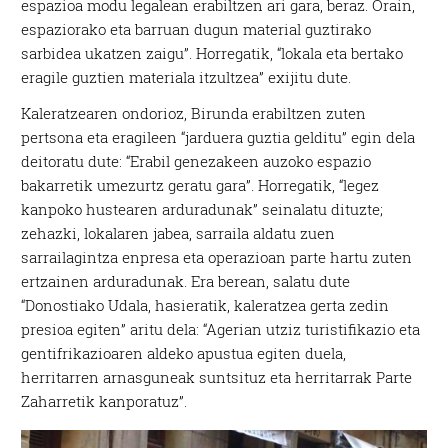
espazioa modu legalean erabiltzen ari gara, beraz. Orain,
espaziorako eta barruan dugun material guztirako
sarbidea ukatzen zaigu”. Horregatik, “lokala eta bertako
eragile guztien materiala itzultzea” exijitu dute.
Kaleratzearen ondorioz, Birunda erabiltzen zuten
pertsona eta eragileen “jarduera guztia gelditu” egin dela
deitoratu dute: “Erabil genezakeen auzoko espazio
bakarretik umezurtz geratu gara”. Horregatik, “legez
kanpoko hustearen arduradunak” seinalatu dituzte;
zehazki, lokalaren jabea, sarraila aldatu zuen
sarrailagintza enpresa eta operazioan parte hartu zuten
ertzainen arduradunak. Era berean, salatu dute
“Donostiako Udala, hasieratik, kaleratzea gerta zedin
presioa egiten” aritu dela: “Agerian utziz turistifikazio eta
gentifrikazioaren aldeko apustua egiten duela,
herritarren arnasguneak suntsituz eta herritarrak Parte
Zaharretik kanporatuz”.