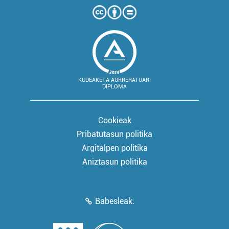
KUDEAKETA AURRERATUARI
DIPLOMA
Cookieak
Pribatutasun politika
Argitalpen politika
Aniztasun politika
Babesleak: