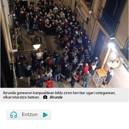
Birunda gunearen kanpoaldean bildu ziren herritar ugari ostegunean,
elkarretaratze batean.
Birunda