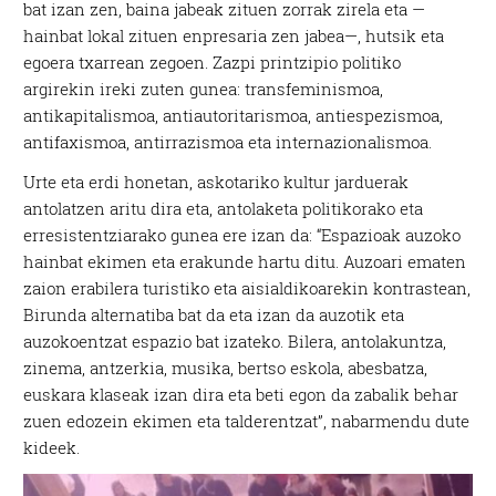
bat izan zen, baina jabeak zituen zorrak zirela eta —
hainbat lokal zituen enpresaria zen jabea—, hutsik eta
egoera txarrean zegoen. Zazpi printzipio politiko
argirekin ireki zuten gunea: transfeminismoa,
antikapitalismoa, antiautoritarismoa, antiespezismoa,
antifaxismoa, antirrazismoa eta internazionalismoa.
Urte eta erdi honetan, askotariko kultur jarduerak
antolatzen aritu dira eta, antolaketa politikorako eta
erresistentziarako gunea ere izan da: “Espazioak auzoko
hainbat ekimen eta erakunde hartu ditu. Auzoari ematen
zaion erabilera turistiko eta aisialdikoarekin kontrastean,
Birunda alternatiba bat da eta izan da auzotik eta
auzokoentzat espazio bat izateko. Bilera, antolakuntza,
zinema, antzerkia, musika, bertso eskola, abesbatza,
euskara klaseak izan dira eta beti egon da zabalik behar
zuen edozein ekimen eta talderentzat”, nabarmendu dute
kideek.