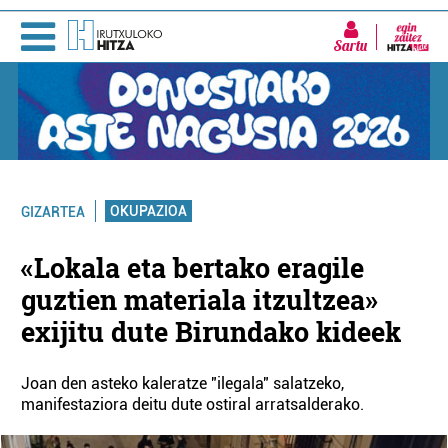
Sartu
OKUPAZIOA
GIZARTEA
«Lokala eta bertako eragile
guztien materiala itzultzea»
exijitu dute Birundako kideek
Joan den asteko kaleratze "ilegala" salatzeko,
manifestaziora deitu dute ostiral arratsalderako.