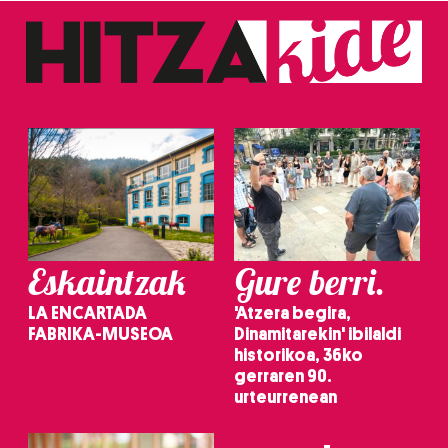
Eskaintzak
Gure berri.
LA ENCARTADA
'Atzera begira,
FABRIKA-MUSEOA
Dinamitarekin' ibilaldi
historikoa, 36ko
gerraren 90.
urteurrenean