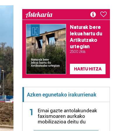
Astekaria
Naturak bere
lekua hartu du
Artikutzako
urtegian
2.500 zkia.
HARTU HITZA
Azken egunetako irakurrienak
1
Ernai gazte antolakundeak
faxismoaren aurkako
mobilizazioa deitu du