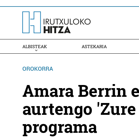
ALBISTEAK
ASTEKARIA
OROKORRA
Amara Berrin e
aurtengo 'Zure 
programa