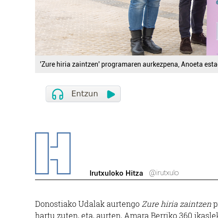
'Zure hiria zaintzen' programaren aurkezpena, Anoeta est
@irutxulo
Irutxuloko Hitza
Donostiako Udalak aurtengo
Zure hiria zaintzen
p
hartu zuten, eta, aurten, Amara Berriko 360 ikasl