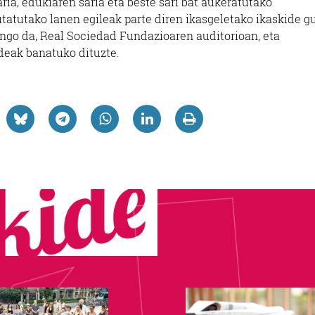
aria, edukiaren saria eta beste sari bat aukeratutako
autatutako lanen egileak parte diren ikasgeletako ikaskide g
ango da, Real Sociedad Fundazioaren auditorioan, eta
deak banatuko dituzte.