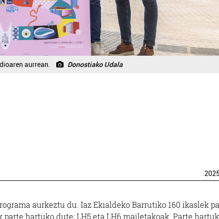
adioaren aurrean.
Donostiako Udala
202
rograma aurkeztu du. Iaz Ekialdeko Barrutiko 160 ikaslek pa
ek parte hartuko dute; LH5 eta LH6 mailetakoak. Parte hartu