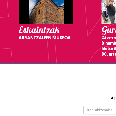
Eskaintzak
Gure
ARRANTZALEEN MUSEOA
'Atzera
Dinamit
histor
90. ur
As