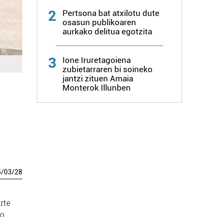
2
Pertsona bat atxilotu dute
osasun publikoaren
aurkako delitua egotzita
3
Ione Iruretagoiena
zubietarraren bi soineko
jantzi zituen Amaia
Monterok Illunben
5
/
03
/
28
rte
ko