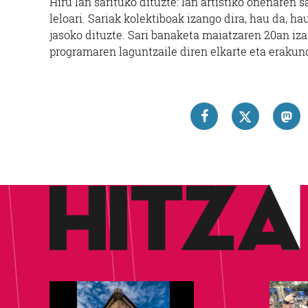
Hiru lan sarituko dituzte: lan artistiko onenaren s
leloari. Sariak kolektiboak izango dira, hau da, h
jasoko dituzte. Sari banaketa maiatzaren 20an iz
programaren laguntzaile diren elkarte eta erakun