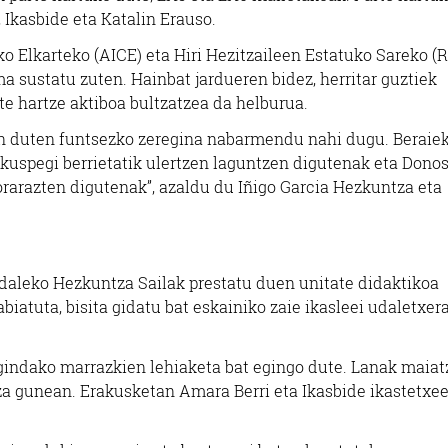
 Ikasbide eta Katalin Erauso.
eko Elkarteko (AICE) eta Hiri Hezitzaileen Estatuko Sareko (
a sustatu zuten. Hainbat jardueren bidez, herritar guztiek
e hartze aktiboa bultzatzea da helburua.
en duten funtsezko zeregina nabarmendu nahi dugu. Beraiek
ia ikuspegi berrietatik ulertzen laguntzen digutenak eta Dono
orarazten digutenak”, azaldu du Iñigo Garcia Hezkuntza eta
daleko Hezkuntza Sailak prestatu duen unitate didaktikoa
biatuta, bisita gidatu bat eskainiko zaie ikasleei udaletxer
 egindako marrazkien lehiaketa bat egingo dute. Lanak maia
za gunean. Erakusketan Amara Berri eta Ikasbide ikastetxe