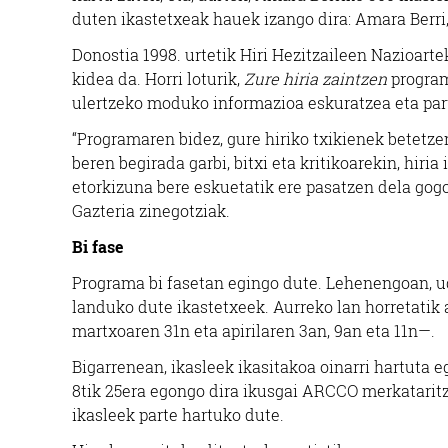
duten ikastetxeak hauek izango dira: Amara Berri,
Donostia 1998. urtetik Hiri Hezitzaileen Nazioart
kidea da. Horri loturik,
Zure hiria zaintzen
program
ulertzeko moduko informazioa eskuratzea eta part
“Programaren bidez, gure hiriko txikienek betetz
beren begirada garbi, bitxi eta kritikoarekin, hir
etorkizuna bere eskuetatik ere pasatzen dela gog
Gazteria zinegotziak.
Bi fase
Programa bi fasetan egingo dute. Lehenengoan, u
landuko dute ikastetxeek. Aurreko lan horretatik a
martxoaren 31n eta apirilaren 3an, 9an eta 11n—.
Bigarrenean, ikasleek ikasitakoa oinarri hartuta
8tik 25era egongo dira ikusgai ARCCO merkatarit
ikasleek parte hartuko dute.