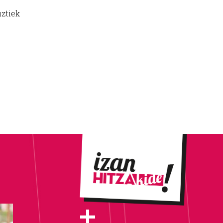
uztiek
+