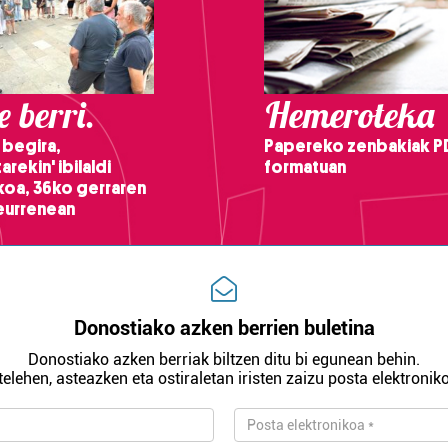
 berri.
Hemeroteka
 begira,
Papereko zenbakiak P
arekin' ibilaldi
formatuan
ikoa, 36ko gerraren
teurrenean
Donostiako azken berrien buletina
Donostiako azken berriak biltzen ditu bi egunean behin.
telehen, asteazken eta ostiraletan iristen zaizu posta elektroniko