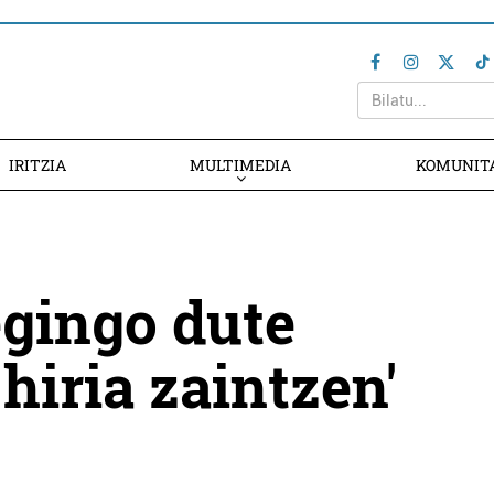
IRITZIA
MULTIMEDIA
KOMUNIT
gingo dute
hiria zaintzen'