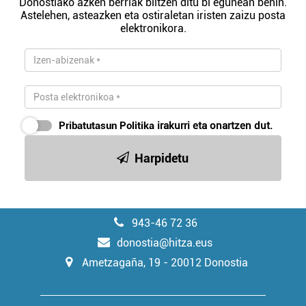
Donostiako azken berriak biltzen ditu bi egunean behin.
Astelehen, asteazken eta ostiraletan iristen zaizu posta
elektronikora.
Pribatutasun Politika
irakurri eta onartzen dut.
Harpidetu
943-46 72 36
donostia@hitza.eus
Ametzagaña, 19 - 20012 Donostia