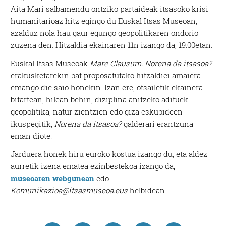
Aita Mari salbamendu ontziko partaideak itsasoko krisi
humanitarioaz hitz egingo du Euskal Itsas Museoan,
azalduz nola hau gaur egungo geopolitikaren ondorio
zuzena den. Hitzaldia ekainaren 11n izango da, 19:00etan.
Euskal Itsas Museoak
Mare Clausum. Norena da itsasoa?
erakusketarekin bat proposatutako hitzaldiei amaiera
emango die saio honekin. Izan ere, otsailetik ekainera
bitartean, hilean behin, diziplina anitzeko adituek
geopolitika, natur zientzien edo giza eskubideen
ikuspegitik,
Norena da itsasoa?
galderari erantzuna
eman diote.
Jarduera honek hiru euroko kostua izango du, eta aldez
aurretik izena ematea ezinbestekoa izango da,
museoaren webgunean
edo
Komunikazioa@itsasmuseoa.eus
helbidean.