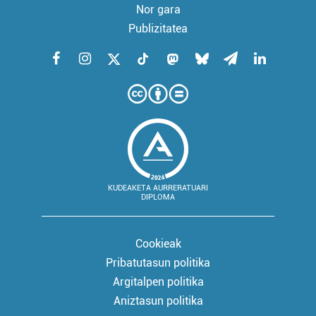
Nor gara
Publizitatea
KUDEAKETA AURRERATUARI
DIPLOMA
Cookieak
Pribatutasun politika
Argitalpen politika
Aniztasun politika