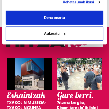
Xehetasunak ikusi
3
Guretara, iruditan
If you allow, we would also like to:
Collect information about your geographical
Dena onartu
location which can be accurate to within several
meters
Aukeratu
Identify your device by actively scanning it for
specific characteristics (fingerprinting)
Find out more about how your personal data is processed
and set your preferences in the
details section
.
Guk eta gure bazkideek zure datu pertsonalak
prozesatzen ditugu, zure IP zenbakia, besteak beste,
teknologia erabiliz, cookieak adibidez, iragarki eta eduki
pertsonalizatuak eskaintzeko, iragarkiak eta edukia
neurtzeko, jendeari buruzko informazioa biltzeko eta
Eskaintzak
Gure berri.
produktuak garatzeko. Zure datuak nork eta zertarako
erabiltzen dituen hauta dezakezu.
TXAKOLIN MUSEOA-
'Atzera begira,
TXAKOLINGUNEA
Dinamitarekin' ibilaldi