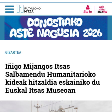
Sartu
GIZARTEA
Iñigo Mijangos Itsas
Salbamendu Humanitarioko
kideak hitzaldia eskainiko du
Euskal Itsas Museoan