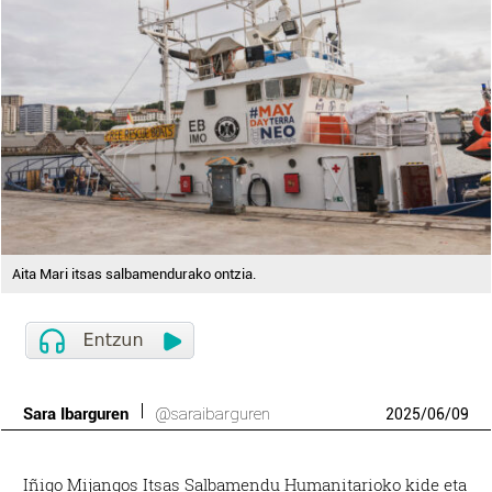
Aita Mari itsas salbamendurako ontzia.
Sara Ibarguren
@saraibarguren
2025
/
06
/
09
Iñigo Mijangos Itsas Salbamendu Humanitarioko kide eta