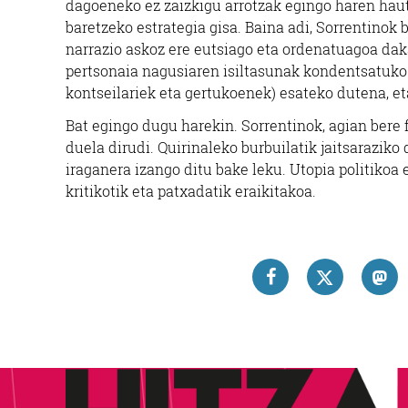
dagoeneko ez zaizkigu arrotzak egingo haren haut
baretzeko estrategia gisa. Baina adi, Sorrentinok
narrazio askoz ere eutsiago eta ordenatuagoa dakar
pertsonaia nagusiaren isiltasunak kondentsatuko
kontseilariek eta gertukoenek) esateko dutena, e
Bat egingo dugu harekin. Sorrentinok, agian bere
duela dirudi. Quirinaleko burbuilatik jaitsaraziko
iraganera izango ditu bake leku. Utopia politikoa 
kritikotik eta patxadatik eraikitakoa.