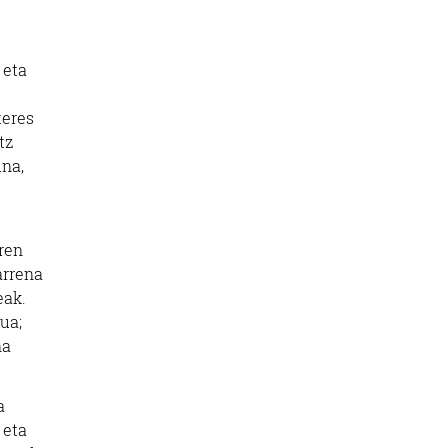
 eta
teres
tz
una,
aren
arrena
eak.
ua;
na
a
 eta