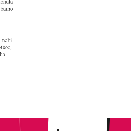
ionala
 baino
i nahi
etxea,
iba