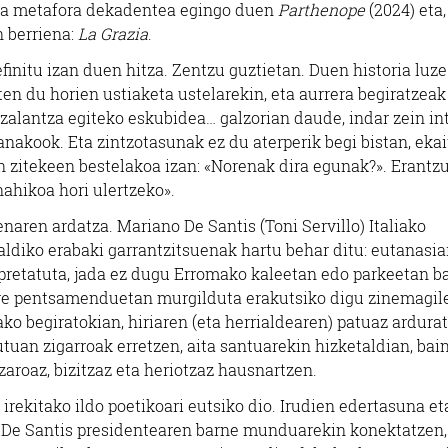
ia metafora dekadentea egingo duen
Parthenope
(2024) eta,
n berriena:
La Grazia
.
finitu izan duen hitza. Zentzu guztietan. Duen historia luze
giten du horien ustiaketa ustelarekin, eta aurrera begiratzeak
 zalantza egiteko eskubidea… galzorian daude, indar zein in
nakook. Eta zintzotasunak ez du aterperik begi bistan, ekai
in zitekeen bestelakoa izan: «Norenak dira egunak?». Erantz
nahikoa hori ulertzeko».
naren ardatza. Mariano De Santis (Toni Servillo) Italiako
taldiko erabaki garrantzitsuenak hartu behar ditu: eutanasi
erpretatuta, jada ez dugu Erromako kaleetan edo parkeetan b
 bere pentsamenduetan murgilduta erakutsiko digu zinemagil
ako begiratokian, hiriaren (eta herrialdearen) patuaz ardurat
utuan zigarroak erretzen, aita santuarekin hizketaldian, bai
zaroaz, bizitzaz eta heriotzaz hausnartzen.
) irekitako ildo poetikoari eutsiko dio. Irudien edertasuna et
 De Santis presidentearen barne munduarekin konektatzen,