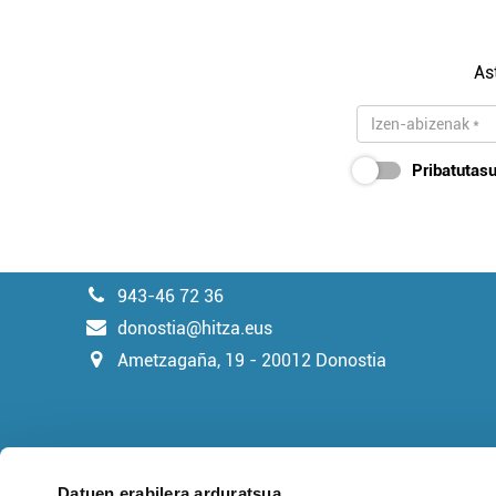
As
Pribatutasu
943-46 72 36
donostia@hitza.eus
Ametzagaña, 19 - 20012 Donostia
Datuen erabilera arduratsua