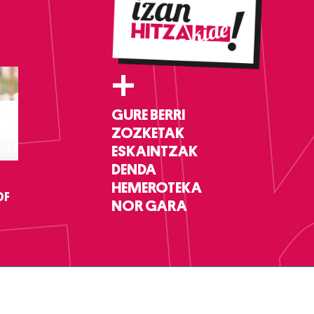
+
GURE BERRI
ZOZKETAK
ESKAINTZAK
DENDA
HEMEROTEKA
DF
NOR GARA