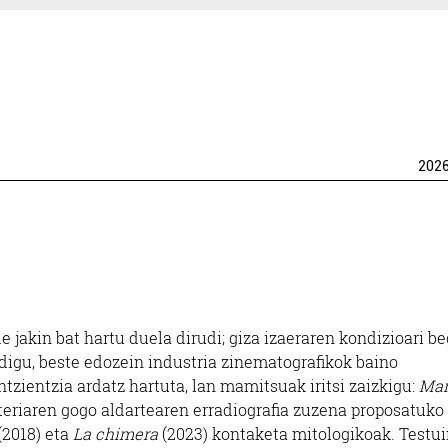
202
jakin bat hartu duela dirudi; giza izaeraren kondizioari beg
 digu, beste edozein industria zinematografikok baino
zientzia ardatz hartuta, lan mamitsuak iritsi zaizkigu:
Mar
zteriaren gogo aldartearen erradiografia zuzena proposatuk
(2018) eta
La chimera
(2023) kontaketa mitologikoak. Testu