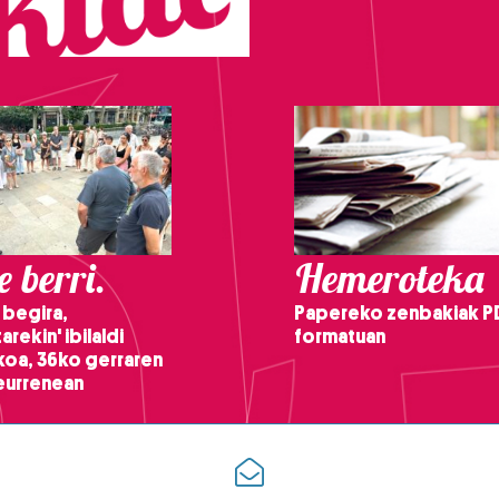
 berri.
Hemeroteka
 begira,
Papereko zenbakiak P
arekin' ibilaldi
formatuan
ikoa, 36ko gerraren
teurrenean