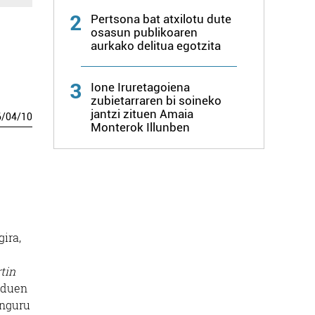
2
Pertsona bat atxilotu dute
osasun publikoaren
aurkako delitua egotzita
3
Ione Iruretagoiena
zubietarraren bi soineko
jantzi zituen Amaia
6
/
04
/
10
Monterok Illunben
ira,
tin
o duen
inguru