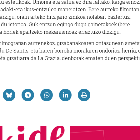
u estetikoak. Umorea eta satira ez dira faltako, karga emoz
 badaki-eta ikus-entzulea maneiatzen. Bere aurreko filmetan
kigu, orain arteko hitz jario zinikoa nolabait baztertuz;
 du istorioa. Guk entzun egingo dugu gainerakoek (bere
ta horiek epaitzeko mekanismoak erraztuko dizkigu.
 filmografian aurrenekoz, gizabanakoaren ontasunean sinets
 du De Santis, eta haren borroka moralaren ondorioz, herria, 
eta gizatiarra da
La Grazia, denbora
k ematen duen perspekt