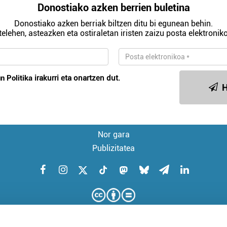
Donostiako azken berrien buletina
Donostiako azken berriak biltzen ditu bi egunean behin.
telehen, asteazken eta ostiraletan iristen zaizu posta elektroniko
n Politika
irakurri eta onartzen dut.
H
Nor gara
Publizitatea