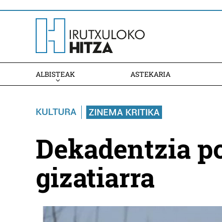
ALBISTEAK
ASTEKARIA
KULTURA
ZINEMA KRITIKA
Dekadentzia po
gizatiarra