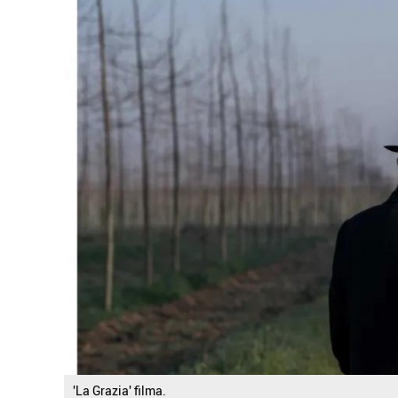
'La Grazia' filma.