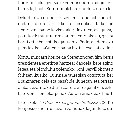
horretan koka genezake edertasunaren sorginker
bereziki, Paolo Sorrentinok berak aurkeztutako la
Dekadentzia da, hain zuzen ere, Italia hobekien de
ondare kultural, artistiko eta filosofikoak talka e
itxaropena baino kezka dakar. Jakintza, ezagutza,
politikoek muturretara garamatzatelako gu, gizaba
bortitzetik babestuko gaituenik. Bada, galdera ez
paradoxikoa: «Gureak, baina bizitza oso bat ez da 
Kontu mingarri horixe da Sorrentinoren film berrie
presidentea erretiroa hartzear dagoela, bere agin
legea eta bi indultu polemiko. Toni Servillok int
ibiltzen ikusiko. Quirinale jauregian gogortuta,
Eraikinaren gela eta pasabide ilunetan, eta terraz
alabak ezarritako dieta zorrotz errespetatzen, ezk
batez ere, bere ekarpenaz, Aurora emazteaz, haurt
Estetikoki,
La Grazia
-k
La grande bellezza
-k (2013
konposizio neurtu bezain zainduak lagunduko du