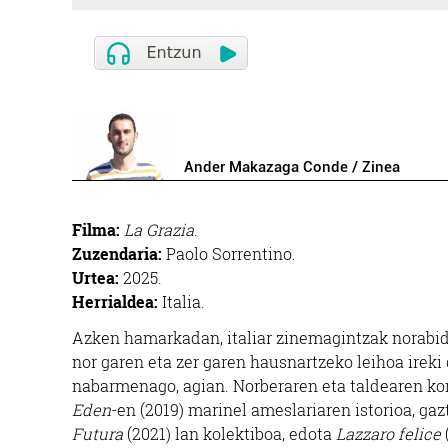
Ander Makazaga Conde / Zinea
Filma:
La Grazia
.
Zuzendaria:
Paolo Sorrentino.
Urtea:
2025.
Herrialdea:
Italia.
Azken hamarkadan, italiar zinemagintzak norabide 
nor garen eta zer garen hausnartzeko leihoa ireki
nabarmenago, agian. Norberaren eta taldearen kont
Eden
-en (2019) marinel ameslariaren istorioa, ga
Futura
(2021) lan kolektiboa, edota
Lazzaro felice