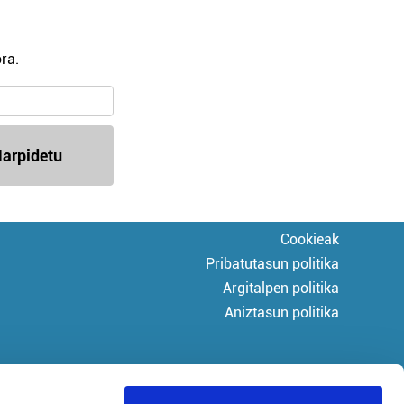
ra.
arpidetu
Cookieak
Pribatutasun politika
Argitalpen politika
Aniztasun politika