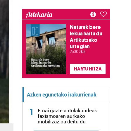
Astekaria
Naturak bere
lekua hartu du
Artikutzako
urtegian
2.500 zkia.
HARTU HITZA
Azken egunetako irakurrienak
1
Ernai gazte antolakundeak
faxismoaren aurkako
mobilizazioa deitu du