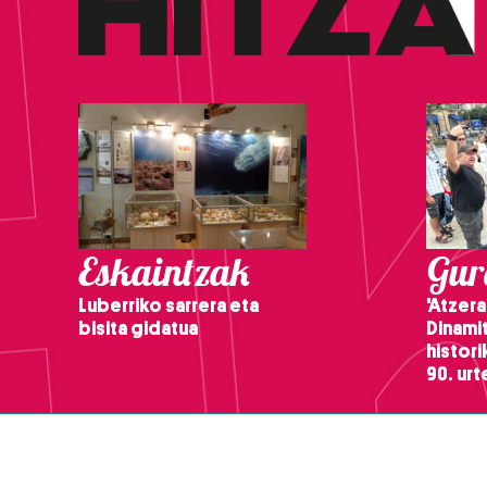
Eskaintzak
Gure
Luberriko sarrera eta
'Atzera
bisita gidatua
Dinamit
histor
90. ur