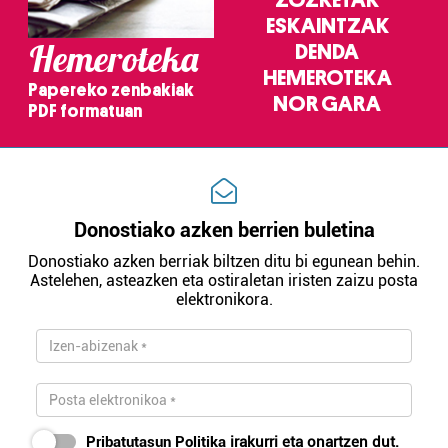
zerbitzuak hobetzeko asmoz, cookie teknologiaz
ESKAINTZAK
baliatzen gara. Ohar hau onartuz gero, teknologia hori
Hemeroteka
DENDA
erabiltzeko baimen esplizitua ematen diguzu.
Gehiago
irakurri
HEMEROTEKA
Papereko zenbakiak
NOR GARA
PDF formatuan
Donostiako azken berrien buletina
Donostiako azken berriak biltzen ditu bi egunean behin.
Astelehen, asteazken eta ostiraletan iristen zaizu posta
elektronikora.
Pribatutasun Politika
irakurri eta onartzen dut.