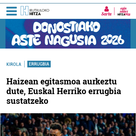
Sartu
ERRUGBIA
KIROLA
Haizean egitasmoa aurkeztu
dute, Euskal Herriko errugbia
sustatzeko