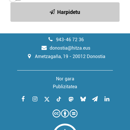
Harpidetu
943-46 72 36
donostia@hitza.eus
Ametzagaña, 19 - 20012 Donostia
Nor gara
Publizitatea