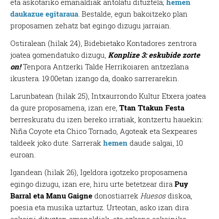
eta askotariko emanaldiak antolatu dituztela;
hemen
daukazue egitaraua
. Bestalde, egun bakoitzeko plan
proposamen zehatz bat egingo dizugu jarraian.
Ostiralean (hilak 24), Bidebietako Kontadores zentrora
joatea gomendatuko dizugu,
Konplize 3: eskubide zorte
on!
Tenpora Antzerki Talde Herrikoiaren antzezlana
ikustera. 19:00etan izango da, doako sarrerarekin.
Larunbatean (hilak 25), Intxaurrondo Kultur Etxera joatea
da gure proposamena, izan ere,
Ttan Ttakun Festa
berreskuratu du izen bereko irratiak, kontzertu hauekin:
Niña Coyote eta Chico Tornado, Agoteak eta Sexpeares
taldeek joko dute. Sarrerak
hemen
daude salgai, 10
euroan.
Igandean (hilak 26), Igeldora igotzeko proposamena
egingo dizugu, izan ere, hiru urte betetzear dira
Puy
Barral eta Manu Gaigne
donostiarrek
Huesos
diskoa,
poesia eta musika uztartuz. Urteotan, asko izan dira