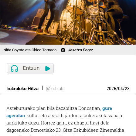
Niña Coyote eta Chico Tornado.
Josetxo Perez
Irutxuloko Hitza
@irutxulo
2026
/
04
/
23
Astebururako plan bila bazabiltza Donostian,
gure
agendan
kultur eta aisialdi jarduera aukeraketa zabala
aurkituko duzu. Horrez gain, ez ahaztu hasi dela
dagoeneko Donostiako 23. Giza Eskubideen Zinemaldia