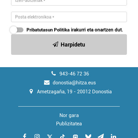
Pribatutasun Politika
irakurri eta onartzen dut.
Harpidetu
943-46 72 36
donostia@hitza.eus
Ametzagaña, 19 - 20012 Donostia
Nor gara
Publizitatea