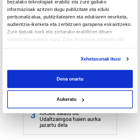
bezalako teknologiak erabiliz eta zure gailuko
informazioak azitzen dugu publizitate eta eduki
HARTU HITZA
pertsonalizatua, publizitatearen eta edukiaren neurketa,
audientzia-ikerketa eta zerbitzuen garapena eskaintzeko.
Zure datuak nork eta zertarako erabiltzen dituen
hautatzeko aukera duzu. Zure onespena aldatzen edo
Azken egunetako irakurrienak
deuseztatzen ahal duzu edozein momentutan, Cookie
deklaraziotik edo Privacy triggerean klikatuz.
1
Hizkuntza ere, kontsumo
Xehetasunak ikusi
irizpide
If you allow, we would also like to:
Collect information about your geographical
Dena onartu
2
Aste Nagusiko azpiegitura
location which can be accurate to within several
muntatzen hasi dira
meters
Donostiako Piratak
Aukeratu
Identify your device by actively scanning it for
specific characteristics (fingerprinting)
3
KASek salatu du
Find out more about how your personal data is processed
Udaltzaingoa haien aurka
and set your preferences in the
details section
.
jazartu dela
Guk eta gure bazkideek zure datu pertsonalak