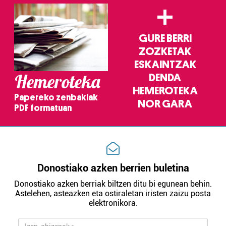
Webgune honek cookie propioak eta hirugarrenen cookie-
+
fitxategiak erabiltzen ditu. Zure esperientzia eta
zerbitzuak hobetzeko asmoz, cookie teknologiaz
GURE BERRI
baliatzen gara. Ohar hau onartuz gero, teknologia hori
ZOZKETAK
erabiltzeko baimen esplizitua ematen diguzu.
Gehiago
irakurri
ESKAINTZAK
Hemeroteka
DENDA
HEMEROTEKA
Papereko zenbakiak
NOR GARA
PDF formatuan
Donostiako azken berrien buletina
Donostiako azken berriak biltzen ditu bi egunean behin.
Astelehen, asteazken eta ostiraletan iristen zaizu posta
elektronikora.