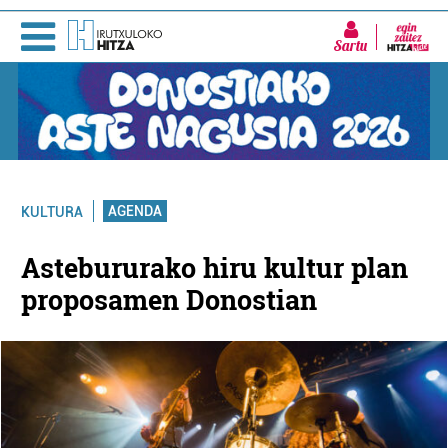
Sartu
AGENDA
KULTURA
Astebururako hiru kultur plan
proposamen Donostian