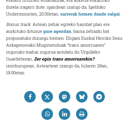
eskaini dituzten emanaldiak, eta azkena eskainiko
dutela iragarri dute: igandean izango da, Igeldoko
Undermounten, 20:00etan;
sarrerak hemen daude salgai
.
Bonus track
. Astean zehar egiteko hainbat plan ere
aurkituko dituzue
gure agendan
, baina zehazki bat
proposatuko dizuegu hemen: Ehgam Euskal Herriko Sexu
Askapenerako Mugimenduak “trans amorruaren”
inguruko mahai ingurua antolatu du Urgulleko
Guardetxean,
Zer egin trans amorruarekin?
izenburupean. Asteartean izango da, hilaren 28an,
19:00etan.