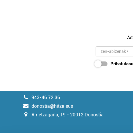
As
Pribatutasu
943-46 72 36
donostia@hitza.eus
Ametzagaña, 19 - 20012 Donostia