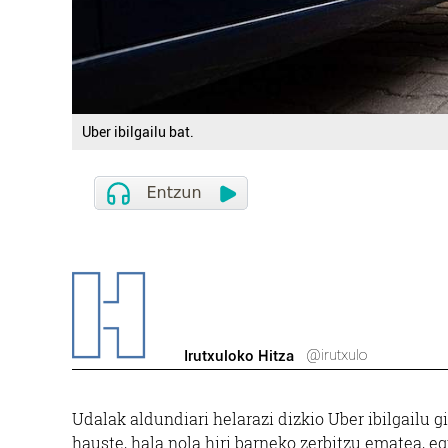
Uber ibilgailu bat.
@irutxulo
Irutxuloko Hitza
Udalak aldundiari helarazi dizkio Uber ibilgailu 
hauste, hala nola hiri barneko zerbitzu ematea, e