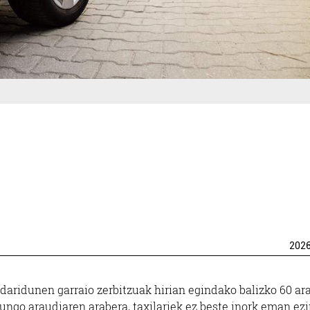
202
gidaridunen garraio zerbitzuak hirian egindako balizko 60 ar
gungo araudiaren arabera, taxilariek ez beste inork eman ez