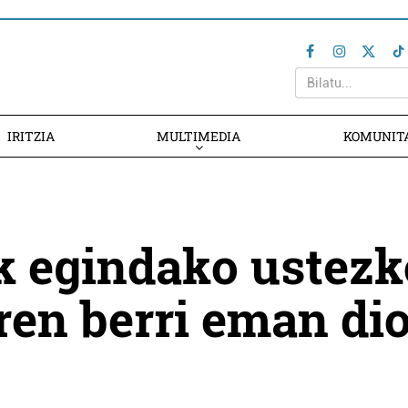
IRITZIA
MULTIMEDIA
KOMUNIT
k egindako ustezk
ren berri eman di