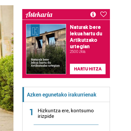
Astekaria
Naturak bere
lekua hartu du
Artikutzako
urtegian
2.500 zkia.
HARTU HITZA
Azken egunetako irakurrienak
1
Hizkuntza ere, kontsumo
irizpide