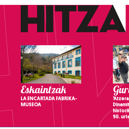
Eskaintzak
Gure
LA ENCARTADA FABRIKA-
'Atzera
MUSEOA
Dinamit
histor
90. ur