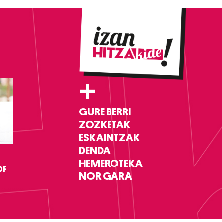
+
GURE BERRI
ZOZKETAK
ESKAINTZAK
DENDA
HEMEROTEKA
DF
NOR GARA