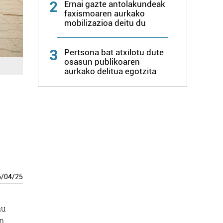
2
Ernai gazte antolakundeak
faxismoaren aurkako
mobilizazioa deitu du
3
Pertsona bat atxilotu dute
osasun publikoaren
aurkako delitua egotzita
6
/
04
/
25
au
in