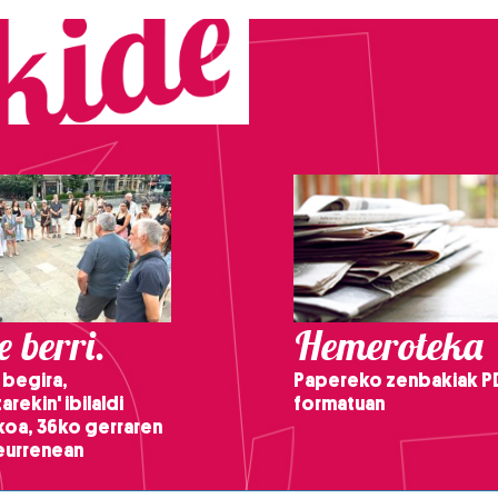
 berri.
Hemeroteka
 begira,
Papereko zenbakiak P
arekin' ibilaldi
formatuan
ikoa, 36ko gerraren
teurrenean