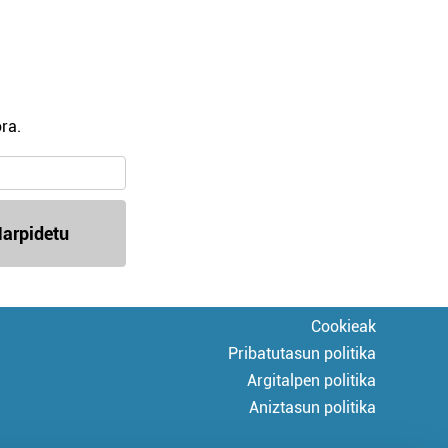
ra.
arpidetu
Cookieak
Pribatutasun politika
Argitalpen politika
Aniztasun politika