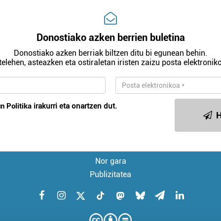
Donostiako azken berrien buletina
Donostiako azken berriak biltzen ditu bi egunean behin.
telehen, asteazken eta ostiraletan iristen zaizu posta elektroniko
n Politika
irakurri eta onartzen dut.
H
Nor gara
Publizitatea