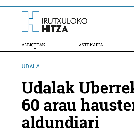
ALBISTEAK
ASTEKARIA
UDALA
Udalak Uberre
60 arau hauste
aldundiari