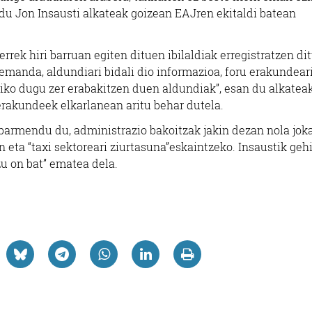
 du Jon Insausti alkateak goizean EAJren ekitaldi batean
rrek hiri barruan egiten dituen ibilaldiak erregistratzen di
emanda, aldundiari bidali dio informazioa, foru erakundear
usiko dugu zer erabakitzen duen aldundiak”, esan du alkateak
erakundeek elkarlanean aritu behar dutela.
nabarmendu du, administrazio bakoitzak jakin dezan nola jok
 eta “taxi sektoreari ziurtasuna”eskaintzeko. Insaustik gehi
zu on bat” ematea dela.