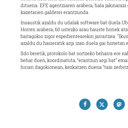
dituena. EFE agentziaren arabera, hala jakinarazi
kazetarien galderei erantzunda.
Insaustik azaldu du udalak software bat duela Ube
Horren arabera, 60 ustezko arau hauste horiek atz
baitagokio zigor espedientearekin jarraitzea. “Ik
azaldu du hasieratik argi izan duela gai honetan 
Ildo beretik, protokolo bat sortzeko beharra ere 
behar duen, koordinatuta, “erantzun argi bat” eman
hiriari dagokionean, kezkatzen duena “taxi zerbit