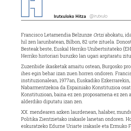
@irutxulo
Irutxuloko Hitza
Francisco Letamendia Belzunze
Ortzi
abokatu, ida
hil zen larunbatean, Bilbon, 82 urte zituela. Donos
Besteak beste, Euskal Herriko Unibertsitateko (EH
Herriko historiari buruzko lan ugari argitaratu zit
Zuzenbide ikasketak amaitu ostean, Burgosko proz
ihes egin behar izan zuen horren ondoren. Franci
instituzionalean, 1977an, Euskadiko Ezkerrarekin
Nabarmentzekoa da Espainiako Konstituzioa osat
Konstituzioan, baina ez zen proposamena ez zen a
alderdiko diputatu izan zen.
XX. mendearen azken laurdenean, halaber, mund
Politika Zientzietako irakasle lanetan ondoren. Ho
eskuratzeko Edurne Uriarte irakasle eta Ermuko F