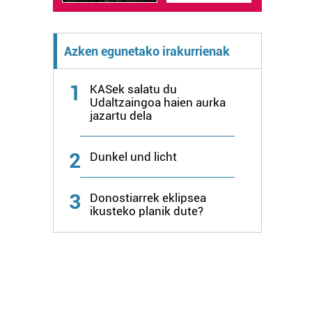
Azken egunetako irakurrienak
1
KASek salatu du
Udaltzaingoa haien aurka
jazartu dela
2
Dunkel und licht
3
Donostiarrek eklipsea
ikusteko planik dute?