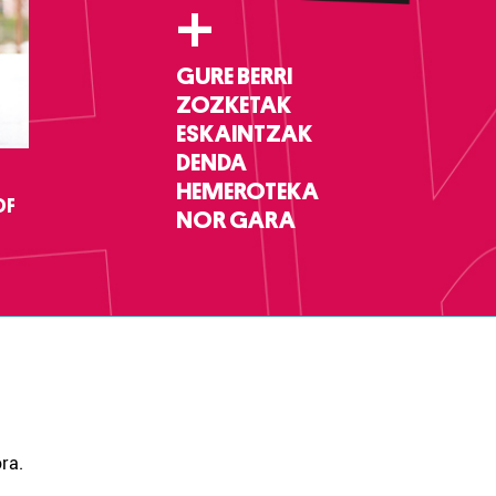
+
GURE BERRI
ZOZKETAK
ESKAINTZAK
DENDA
HEMEROTEKA
DF
NOR GARA
ra.