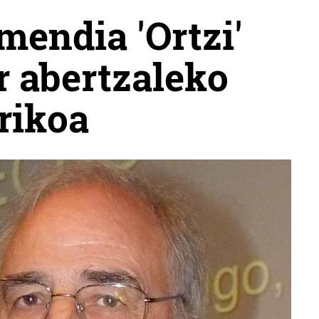
mendia 'Ortzi'
r abertzaleko
rikoa