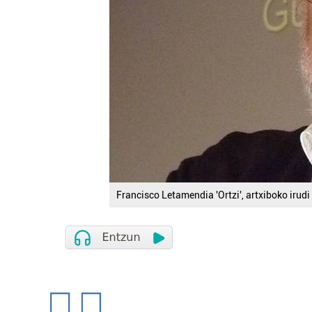
Francisco Letamendia 'Ortzi', artxiboko irudi