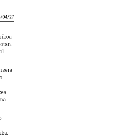
6
/
04
/
27
orikoa
lotan.
al
risera
za
zea
una
o
a
ika,