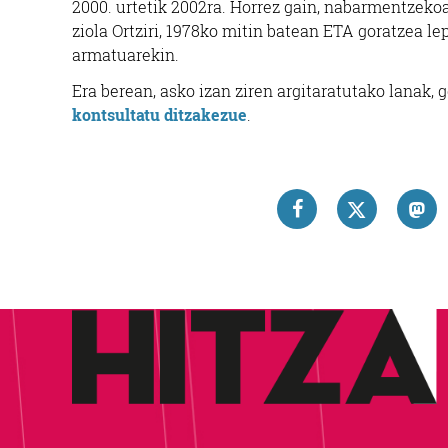
2000. urtetik 2002ra. Horrez gain, nabarmentzekoa
ziola Ortziri, 1978ko mitin batean ETA goratzea le
armatuarekin.
Era berean, asko izan ziren argitaratutako lanak,
kontsultatu ditzakezue
.