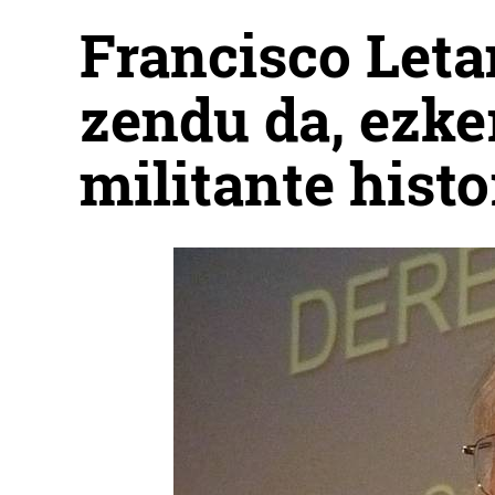
Francisco Leta
zendu da, ezke
militante histo