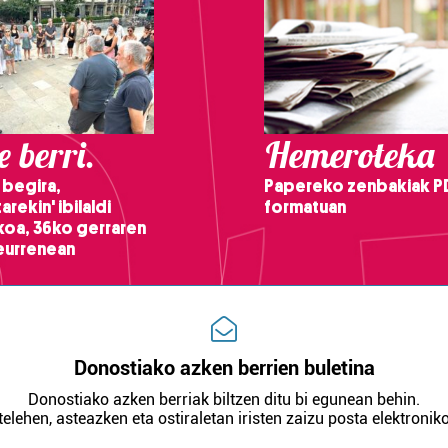
 berri.
Hemeroteka
 begira,
Papereko zenbakiak P
arekin' ibilaldi
formatuan
ikoa, 36ko gerraren
teurrenean
Donostiako azken berrien buletina
Donostiako azken berriak biltzen ditu bi egunean behin.
telehen, asteazken eta ostiraletan iristen zaizu posta elektroniko