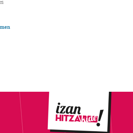
ri
emen