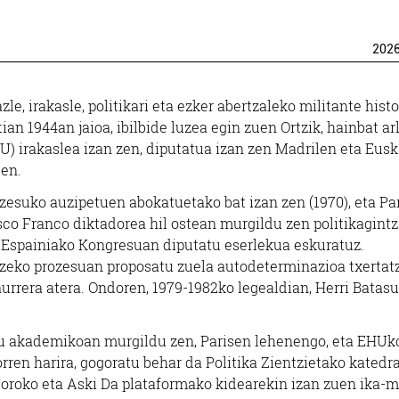
202
zle, irakasle, politikari eta ezker abertzaleko militante hist
tian 1944an jaioa, ibilbide luzea egin zuen Ortzik, hainbat ar
U) irakaslea izan zen, diputatua izan zen Madrilen eta Eusk
uen.
esuko auzipetuen abokatuetako bat izan zen (1970), eta Pa
sco Franco diktadorea hil ostean murgildu zen politikagint
, Espainiako Kongresuan diputatu eserlekua eskuratuz.
zeko prozesuan proposatu zuela autodeterminazioa txertat
urrera atera. Ondoren, 1979-1982ko legealdian, Herri Batas
u akademikoan murgildu zen, Parisen lehenengo, eta EHUk
rren harira, gogoratu behar da Politika Zientzietako katedr
oroko eta Aski Da plataformako kidearekin izan zuen ika-m