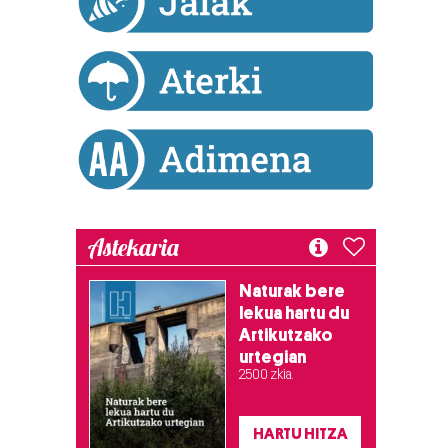
Astekaria
Naturak bere
lekua hartu du
Artikutzako
urtegian
2.500 zkia.
HARTU HITZA