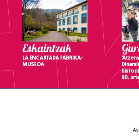
Eskaintzak
Gure
LA ENCARTADA FABRIKA-
'Atzera
MUSEOA
Dinamit
histor
90. ur
As