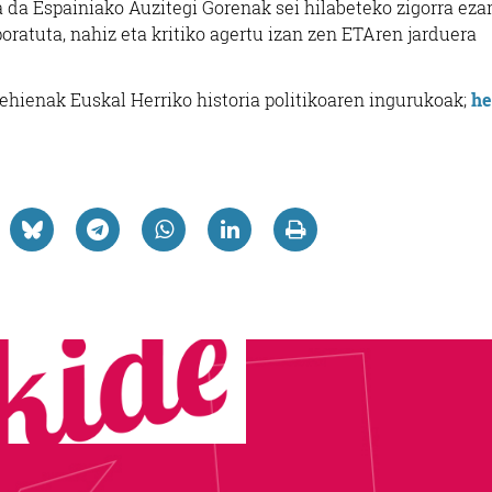
 da Espainiako Auzitegi Gorenak sei hilabeteko zigorra ezar
poratuta, nahiz eta kritiko agertu izan zen ETAren jarduera
 gehienak Euskal Herriko historia politikoaren ingurukoak;
h