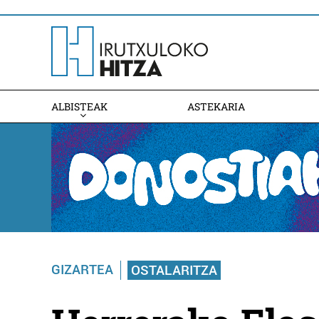
ALBISTEAK
ASTEKARIA
GIZARTEA
OSTALARITZA