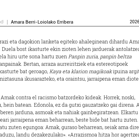
nd
Amara Berri-Loiolako Erribera
202
arazi eta dagokion lanketa egiteko ahaleginean dihardu Am
 Duela bost ikasturte ekin zioten lehen jarduerak antolatze
la hiru urte sona hartu zuen
Panpin zuria, panpin beltza
npainak. Bertan, arraza aurreiritziek eta estereotipoek
kasturte bat geroago,
Kaya eta klarion magikoak
ipuina argi
niztasuna ikusarazteko, eta oraintsu, jarraipena eman diote
ra Amak contra el racismo batzordeko kideak. Horrek, noski,
 hein batean. Edonola, ez da gutxi gauzatzeko gai direna. A
 beren jarduna, asmoak eta nahiak gainbegiratzean. Elkartu
ari jarraipena eman beharrean, beste bide bat hartu zuten.
ratu zuten egungoa: Amak, guraso beharrean, seiak ama dire
baduzu, landu dezakezulako». «Arrazismoa hitza hor agertze