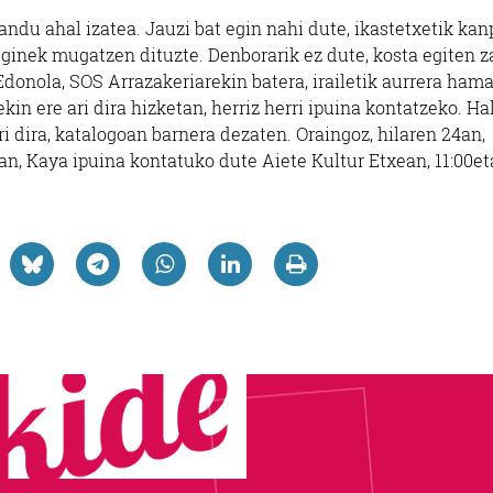
andu ahal izatea. Jauzi bat egin nahi dute, ikastetxetik kan
reginek mugatzen dituzte. Denborarik ez dute, kosta egiten z
Edonola, SOS Arrazakeriarekin batera, irailetik aurrera hama
ekin ere ari dira hizketan, herriz herri ipuina kontatzeko. Ha
 dira, katalogoan barnera dezaten. Oraingoz, hilaren 24an,
n, Kaya ipuina kontatuko dute Aiete Kultur Etxean, 11:00et