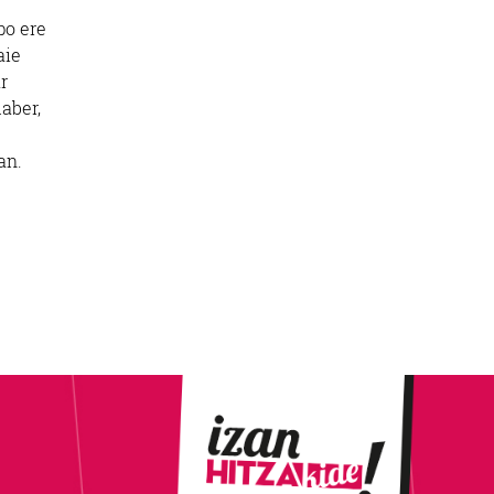
po ere
aie
r
laber,
an.