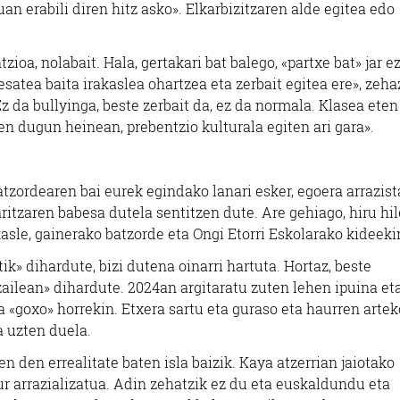
n erabili diren hitz asko». Elkarbizitzaren alde egitea edo
zioa, nolabait. Hala, gertakari bat balego, «partxe bat» jar e
satea baita irakaslea ohartzea eta zerbait egitea ere», zeh
Ez da bullyinga, beste zerbait da, ez da normala. Klasea ete
ten dugun heinean, prebentzio kulturala egiten ari gara».
atzordearen bai eurek egindako lanari esker, egoera arrazist
ritzaren babesa dutela sentitzen dute. Are gehiago, hiru hi
kasle, gainerako batzorde eta Ongi Etorri Eskolarako kideeki
ik» dihardute, bizi dutena oinarri hartuta. Hortaz, beste
zailean» dihardute. 2024an argitaratu zuten lehen ipuina et
a «goxo» horrekin. Etxera sartu eta guraso eta haurren artek
a uzten duela.
n den errealitate baten isla baizik. Kaya atzerrian jaiotako
ur arrazializatua. Adin zehatzik ez du eta euskaldundu eta