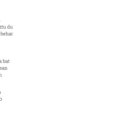
z
aztu du
n behar
a bat
lean
n.
a
o