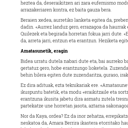
heztea da, deseraikitzen ari zara eufemismo modua
arrazakeriaren kontra, ez baita gauza bera.
Beraien xedea, aurretiko lanketa egitea da, prebent
dadin. «Aurrez landuz gero, errazagoa da haurrak e
Quilezek eta begirada horretan fokua jarri dute. «
da, arreta jarri, entzun eta erantzun. Heziketa egi
Amatasunetik, eragin
Bidea urratu dutela nabari dute eta, bai aurreko b
gertatuz gero, hobe erantzungo lioketela. Zuzenda
behin bilera egiten dute zuzendaritza, guraso, ira
Ez dira adituak, ezta teknikariak ere. «Amatasunet
ikuspuntu batetik, eta modu «eraikitzaile eta sort
erantzuna ikusita jabetu dira asmatu zutela tresn
partekatze une horretan jasota, aztarna sakonago
Nor da Kaya, ordea? Ez da inor zehatza, errepikatze
neskatoa da, Amara Berrira ikastera etorritako ha