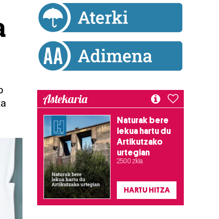
a
o
Astekaria
ta
Naturak bere
lekua hartu du
Artikutzako
urtegian
2.500 zkia.
HARTU HITZA