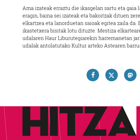
Ama izateak erraztu die ikasgelan sartu eta gaia l
eragin, baina sei izateak eta bakoitzak dituen ze
elkartzea eta lanorduetan saioak egitea zaila da. 
ikastetxera bisitak lotu dituzte. Mestiza elkartear
udalaren Haur Liburutegiarekin harremanetan jarri
udalak antolatutako Kultur arteko Astearen barrua