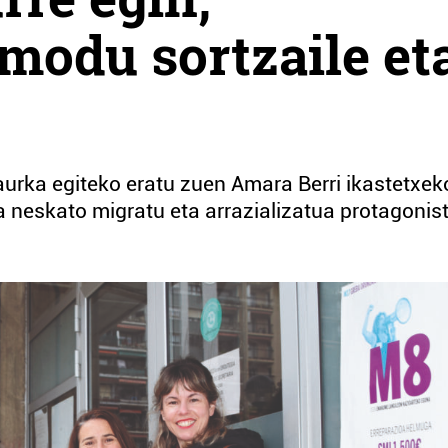
modu sortzaile et
aurka egiteko eratu zuen Amara Berri ikastetxek
 neskato migratu eta arrazializatua protagonis