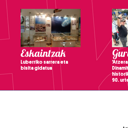
Eskaintzak
Gure
Luberriko sarrera eta
'Atzera
bisita gidatua
Dinamit
histor
90. ur