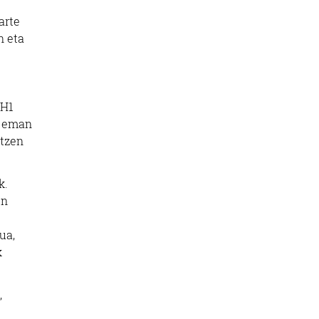
arte
n eta
BH1
a eman
atzen
k.
en
ua,
k
,