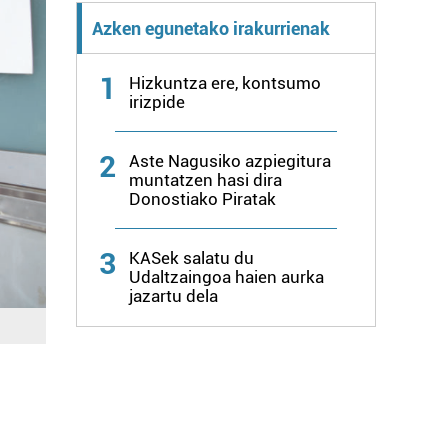
Azken egunetako irakurrienak
1
Hizkuntza ere, kontsumo
irizpide
2
Aste Nagusiko azpiegitura
muntatzen hasi dira
Donostiako Piratak
3
KASek salatu du
Udaltzaingoa haien aurka
jazartu dela