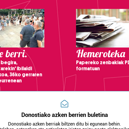
 berri.
Hemeroteka
 begira,
Papereko zenbakiak P
arekin' ibilaldi
formatuan
ikoa, 36ko gerraren
teurrenean
Donostiako azken berrien buletina
Donostiako azken berriak biltzen ditu bi egunean behin.