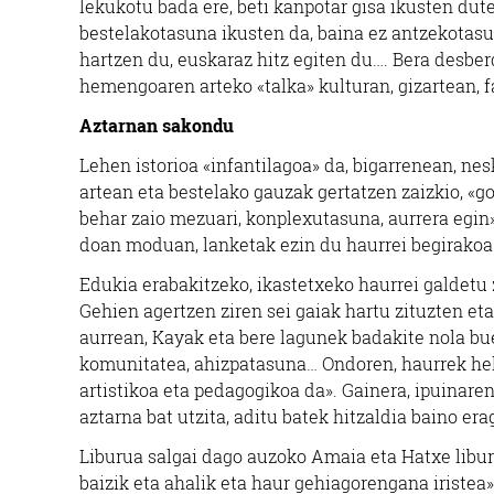
lekukotu bada ere, beti kanpotar gisa ikusten dut
bestelakotasuna ikusten da, baina ez antzekotasun
hartzen du, euskaraz hitz egiten du…. Bera desber
hemengoaren arteko «talka» kulturan, gizartean, 
Aztarnan sakondu
Lehen istorioa «infantilagoa» da, bigarrenean, ne
artean eta bestelako gauzak gertatzen zaizkio, «
behar zaio mezuari, konplexutasuna, aurrera egin»
doan moduan, lanketak ezin du haurrei begirakoa i
Edukia erabakitzeko, ikastetxeko haurrei galdetu z
Gehien agertzen ziren sei gaiak hartu zituzten et
aurrean, Kayak eta bere lagunek badakite nola bu
komunitatea, ahizpatasuna… Ondoren, haurrek he
artistikoa eta pedagogikoa da». Gainera, ipuinaren
aztarna bat utzita, aditu batek hitzaldia baino er
Liburua salgai dago auzoko Amaia eta Hatxe libur
baizik eta ahalik eta haur gehiagorengana iristea