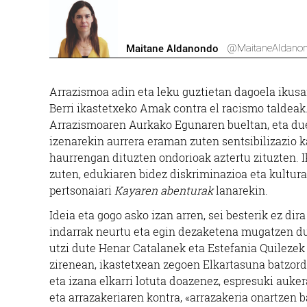
@MaitaneAldano
Maitane Aldanondo
Arrazismoa adin eta leku guztietan dagoela ikus
Berri ikastetxeko Amak contra el racismo taldeak.
Arrazismoaren Aurkako Egunaren bueltan, eta due
izenarekin aurrera eraman zuten sentsibilizazio ka
haurrengan dituzten ondorioak aztertu zituzten. I
zuten, edukiaren bidez diskriminazioa eta kultura
pertsonaiari
Kayaren abenturak
lanarekin.
Ideia eta gogo asko izan arren, sei besterik ez di
indarrak neurtu eta egin dezaketena mugatzen du,
utzi dute Henar Catalanek eta Estefania Quilezek
zirenean, ikastetxean zegoen Elkartasuna batzorde
eta izana elkarri lotuta doazenez, espresuki auke
eta arrazakeriaren kontra, «arrazakeria onartzen 