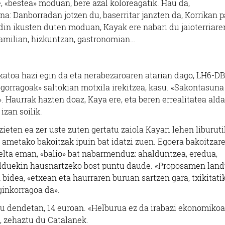
e, «bestea» moduan, bere azal koloreagatik. Hau da,
a: Danborradan jotzen du, baserritar janzten da, Korrikan p
din ikusten duten moduan, Kayak ere nabari du jaioterriare
familian, hizkuntzan, gastronomian…
skatoa hazi egin da eta nerabezaroaren atarian dago, LH6-D
gogorragoak» saltokian motxila irekitzea, kasu. «Sakontasun
. Haurrak hazten doaz, Kaya ere, eta beren errealitatea ald
zan soilik.
ieten ea zer uste zuten gertatu zaiola Kayari lehen liburuti
a ametako bakoitzak ipuin bat idatzi zuen. Egoera bakoitzar
elta eman, «balio» bat nabarmenduz: ahalduntzea, eredua,
lduekin hausnartzeko bost puntu daude. «Proposamen land
 bidea, «etxean eta haurraren buruan sartzen gara, txikitati
aginkorragoa da».
u dendetan, 14 euroan. «Helburua ez da irabazi ekonomikoa
», zehaztu du Catalanek.