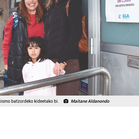
acismo batzordeko kideetako bi.
Maitane Aldanondo