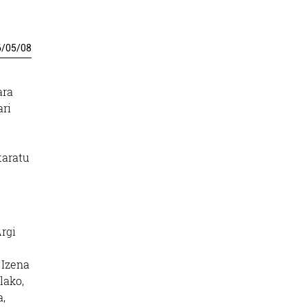
6
/
05
/
08
ara
ari
taratu
rgi
 Izena
lako,
a,