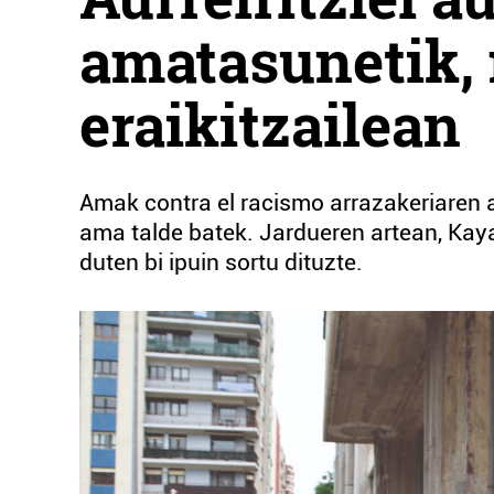
amatasunetik, 
eraikitzailean
Amak contra el racismo arrazakeriaren 
ama talde batek. Jardueren artean, Kaya
duten bi ipuin sortu dituzte.