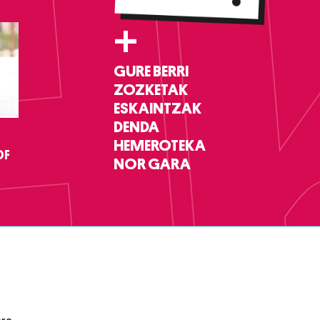
+
GURE BERRI
ZOZKETAK
ESKAINTZAK
DENDA
HEMEROTEKA
DF
NOR GARA