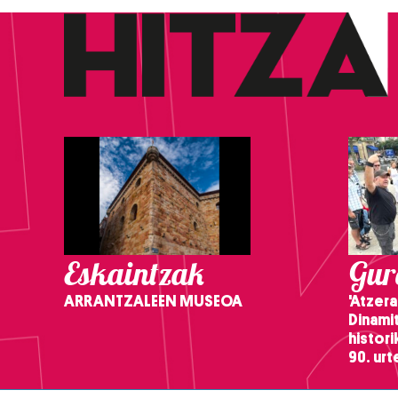
Eskaintzak
Gure
ARRANTZALEEN MUSEOA
'Atzera
Dinamit
histor
90. ur