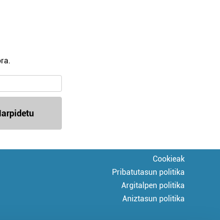
ra.
arpidetu
Cookieak
Pribatutasun politika
Argitalpen politika
Aniztasun politika