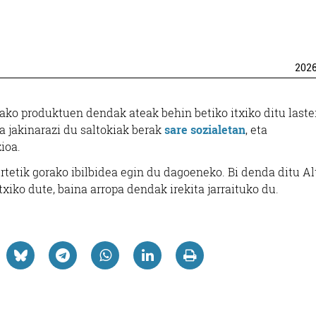
202
lako produktuen dendak ateak behin betiko itxiko ditu laster
a jakinarazi du saltokiak berak
sare sozialetan
, eta
ioa.
 urtetik gorako ibilbidea egin du dagoeneko. Bi denda ditu Al
xiko dute, baina arropa dendak irekita jarraituko du.