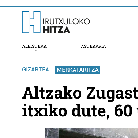
ALBISTEAK
ASTEKARIA
GIZARTEA
MERKATARITZA
Altzako Zugas
itxiko dute, 60