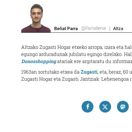
@ParraBenat
Beñat Parra
Altza
Altzako Zugasti Hogar etxeko arropa, izara eta ha
egungo arduradunak jubilatu egingo direlako. Hal
Donosshopping
atariak ere argitaratu du informaz
1963an sortutako etxea da
Zugasti
, eta, beraz, 60
Zugasti Hogar eta Zugasti Jantziak. Lehenengoa it