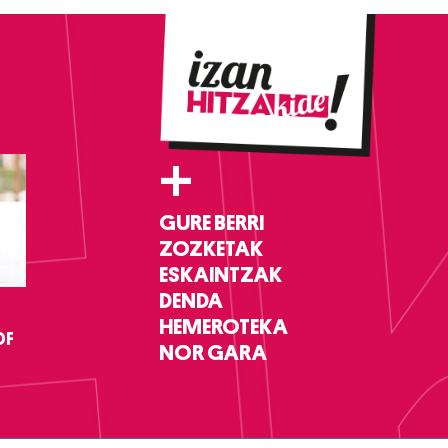
+
GURE BERRI
ZOZKETAK
ESKAINTZAK
DENDA
HEMEROTEKA
DF
NOR GARA