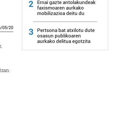
2
Ernai gazte antolakundeak
faxismoaren aurkako
mobilizazioa deitu du
6
/
05
/
20
3
Pertsona bat atxilotu dute
osasun publikoaren
aurkako delitua egotzita
,
tzan: