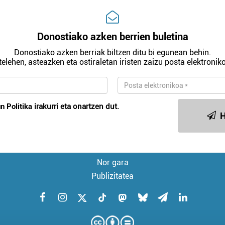
Donostiako azken berrien buletina
Donostiako azken berriak biltzen ditu bi egunean behin.
telehen, asteazken eta ostiraletan iristen zaizu posta elektroniko
n Politika
irakurri eta onartzen dut.
H
Nor gara
Publizitatea