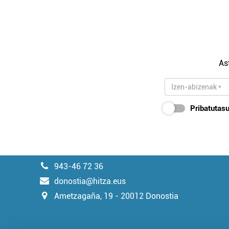
As
Pribatutasu
943-46 72 36
donostia@hitza.eus
Ametzagaña, 19 - 20012 Donostia