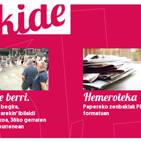
 berri.
Hemeroteka
 begira,
Papereko zenbakiak P
arekin' ibilaldi
formatuan
ikoa, 36ko gerraren
teurrenean