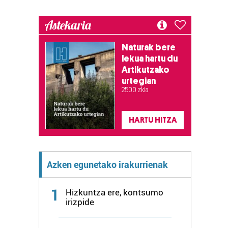
Astekaria
Naturak bere
lekua hartu du
Artikutzako
urtegian
2.500 zkia.
HARTU HITZA
Azken egunetako irakurrienak
1
Hizkuntza ere, kontsumo
irizpide