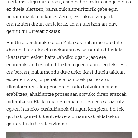
ulertarazi digu aurrekoak, esan behar badu, esango dizula
ez duela ulertzen, baina zuk aurreiritzirik gabe egin
behar diozula euskaraz. Zeren, ez dakizu zergatik
erantzuten dizun gazteleraz, agian ulertzen ari da»,
gehitu du Urretabizkaiak.
Bai Urretabizkaiak eta bai Zulaikak nabarmendu dute
«hainbat teknika eta mekanismo» barneratu dituztela
ikastaroari esker, baita «aholku ugari» jaso ere,
egunerokoan bizi ohi dituzten egoerei aurre egiteko. Eta,
era berean, nabarmendu dute asko ikasi dutela taldean
esperientziak, lorpenak eta oztopoak partekatuz:
«Ikastaroaren ekarpena da teknika batzuk ikasi eta
erabiltzea, ahalduntze prozesuan sortuko diren arazoak
bideratzeko. Eta konfiantza ematen dizu euskaraz hitz
egiten hasteko, euskaldunok ditugun konplexu horiek
guztiak gainetik kentzeko eta dinamikak aldatzeko»,
gaineratu du Urretabizkaiak.