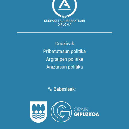
KUDEAKETA AURRERATUARI
DIPLOMA
Cookieak
Pribatutasun politika
Argitalpen politika
Aniztasun politika
Babesleak: