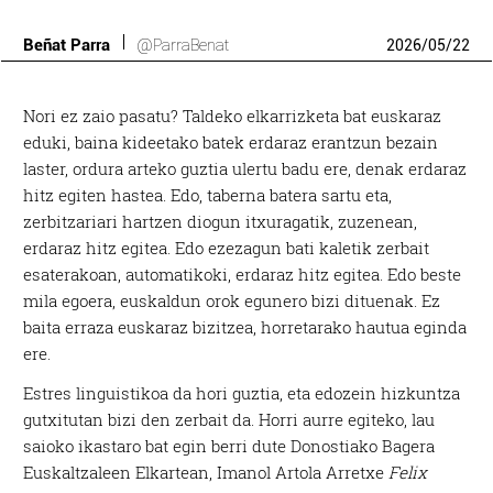
Beñat Parra
@ParraBenat
2026
/
05
/
22
N
ori ez zaio pasatu? Taldeko elkarrizketa bat euskaraz
eduki, baina kideetako batek erdaraz erantzun bezain
laster, ordura arteko guztia ulertu badu ere, denak erdaraz
hitz egiten hastea. Edo, taberna batera sartu eta,
zerbitzariari hartzen diogun itxuragatik, zuzenean,
erdaraz hitz egitea. Edo ezezagun bati kaletik zerbait
esaterakoan, automatikoki, erdaraz hitz egitea. Edo beste
mila egoera, euskaldun orok egunero bizi dituenak. Ez
baita erraza euskaraz bizitzea, horretarako hautua eginda
ere.
Estres linguistikoa da hori guztia, eta edozein hizkuntza
gutxitutan bizi den zerbait da. Horri aurre egiteko, lau
saioko ikastaro bat egin berri dute Donostiako Bagera
Euskaltzaleen Elkartean, Imanol Artola Arretxe
Felix