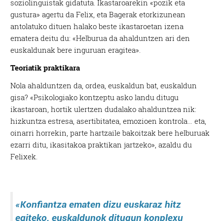
soziolinguistak gidatuta. Ikastaroarekin «pozik eta
gustura» agertu da Felix, eta Bagerak etorkizunean
antolatuko dituen halako beste ikastaroetan izena
ematera deitu du: «Helburua da ahalduntzen ari den
euskaldunak bere inguruan eragitea».
Teoriatik praktikara
Nola ahalduntzen da, ordea, euskaldun bat, euskaldun
gisa? «Psikologiako kontzeptu asko landu ditugu
ikastaroan, hortik ulertzen dudalako ahalduntzea nik:
hizkuntza estresa, asertibitatea, emozioen kontrola… eta,
oinarri horrekin, parte hartzaile bakoitzak bere helburuak
ezarri ditu, ikasitakoa praktikan jartzeko», azaldu du
Felixek.
«Konfiantza ematen dizu euskaraz hitz
egiteko, euskaldunok ditugun konplexu