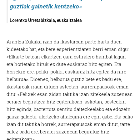
guztiak gainetik kentzeko»
Lorentxo Urretabizkaia, euskaltzalea
Arantza Zulaika izan da ikastaroan parte hartu duen
kideetako bat, eta bere esperientziaren berri eman digu:
«Elkarte batean elkartzen gara ostiralero hainbat lagun
eta horietako hiruk ez dute euskaraz hitz egiten. Eta
horiekin ere, poliki-poliki, euskaraz hitz egitea da nire
helburua». Dioenez, helburua guztiz bete ez badu ere,
ikastaroak iraun dituen asteetan, aurrerapausoak eman
ditu: «Felixek esan zidan taktika izan zitekeela zuzenean
beraiei begiratzea hitz egiterakoan, askotan, besteekin
hitz eginda, baztertuta sentitu daitezkeelako eta edozein
gauza galdetu, ulertzeko ahalegina ere egin gabe. Eta balio
izan dit taktika horrek, aurrerapausoak eman ditut, tarte
batez bada ere, beraiei zuzenean begiratuz hitz
egiterakoan».