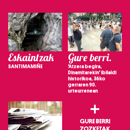
Eskaintzak
Gure berri.
SANTIMAMIÑE
'Atzera begira,
Dinamitarekin' ibilaldi
historikoa, 36ko
gerraren 90.
urteurrenean
+
GURE BERRI
ZOZKETAK