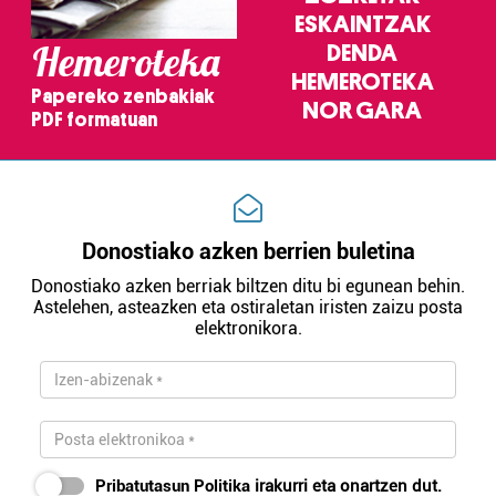
ESKAINTZAK
Hemeroteka
DENDA
HEMEROTEKA
Papereko zenbakiak
NOR GARA
PDF formatuan
Donostiako azken berrien buletina
Donostiako azken berriak biltzen ditu bi egunean behin.
Astelehen, asteazken eta ostiraletan iristen zaizu posta
elektronikora.
Pribatutasun Politika
irakurri eta onartzen dut.