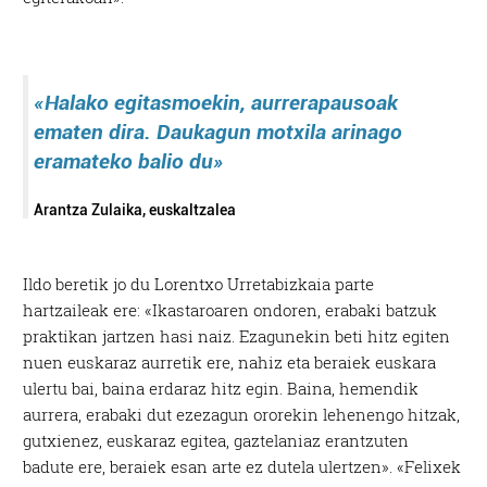
«Halako egitasmoekin,
aurrerapausoak
ematen dira. Daukagun motxila
arinago
eramateko balio du»
Arantza Zulaika, euskaltzalea
Ildo beretik jo du Lorentxo Urretabizkaia parte
hartzaileak ere: «Ikastaroaren ondoren, erabaki batzuk
praktikan jartzen hasi naiz. Ezagunekin beti hitz egiten
nuen euskaraz aurretik ere, nahiz eta beraiek euskara
ulertu bai, baina erdaraz hitz egin. Baina, hemendik
aurrera, erabaki dut ezezagun ororekin lehenengo hitzak,
gutxienez, euskaraz egitea, gaztelaniaz erantzuten
badute ere, beraiek esan arte ez dutela ulertzen». «Felixek