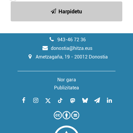
Harpidetu
943-46 72 36
donostia@hitza.eus
Ametzagaña, 19 - 20012 Donostia
Nor gara
Publizitatea