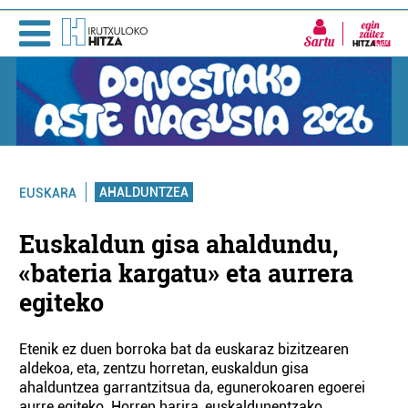
Sartu
AHALDUNTZEA
EUSKARA
Euskaldun gisa ahaldundu,
«bateria kargatu» eta aurrera
egiteko
Etenik ez duen borroka bat da euskaraz bizitzearen
aldekoa, eta, zentzu horretan, euskaldun gisa
ahalduntzea garrantzitsua da, egunerokoaren egoerei
aurre egiteko. Horren harira, euskaldunentzako