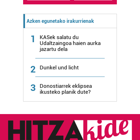
Azken egunetako irakurrienak
1
KASek salatu du
Udaltzaingoa haien aurka
jazartu dela
2
Dunkel und licht
3
Donostiarrek eklipsea
ikusteko planik dute?