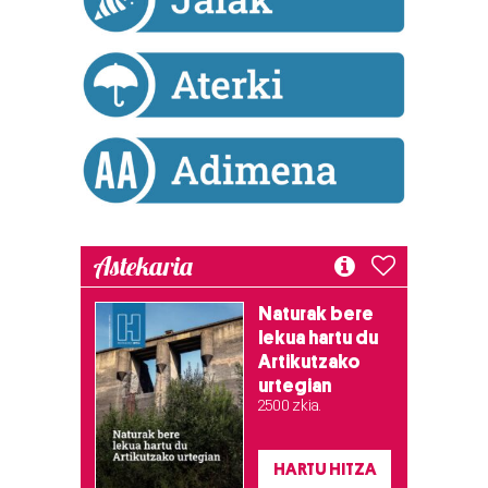
baliatzen gara. Ohar hau onartuz gero, teknologia hori
erabiltzeko baimen esplizitua ematen diguzu.
Gehiago
irakurri
Astekaria
Naturak bere
lekua hartu du
Artikutzako
urtegian
2.500 zkia.
HARTU HITZA