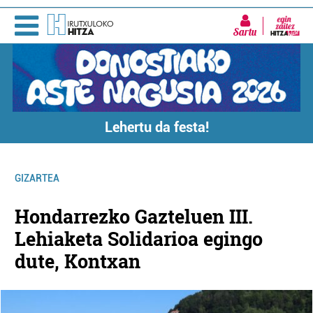
Sartu
Lehertu da festa!
GIZARTEA
Hondarrezko Gazteluen III.
Lehiaketa Solidarioa egingo
dute, Kontxan