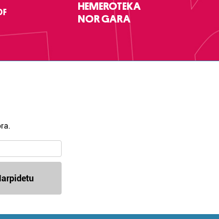
HEMEROTEKA
DF
NOR GARA
ra.
arpidetu