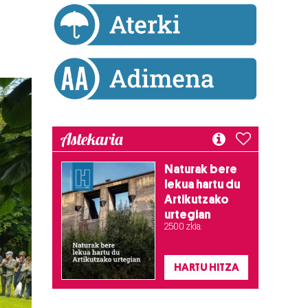
Astekaria
Naturak bere
lekua hartu du
Artikutzako
urtegian
2.500 zkia.
HARTU HITZA