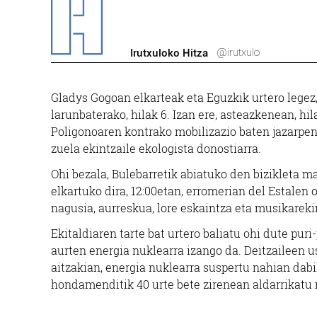
@irutxulo
Irutxuloko Hitza
Gladys Gogoan elkarteak eta Eguzkik urtero legez
larunbaterako, hilak 6. Izan ere, asteazkenean, hi
Poligonoaren kontrako mobilizazio baten jazarpen p
zuela ekintzaile ekologista donostiarra.
Ohi bezala, Bulebarretik abiatuko den bizikleta m
elkartuko dira, 12:00etan, erromerian del Estalen
nagusia, aurreskua, lore eskaintza eta musikareki
Ekitaldiaren tarte bat urtero baliatu ohi dute pur
aurten energia nuklearra izango da. Deitzaileen u
aitzakian, energia nuklearra suspertu nahian dabi
hondamenditik 40 urte bete zirenean aldarrikatu