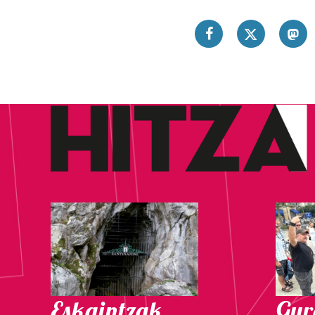
Eskaintzak
Gure