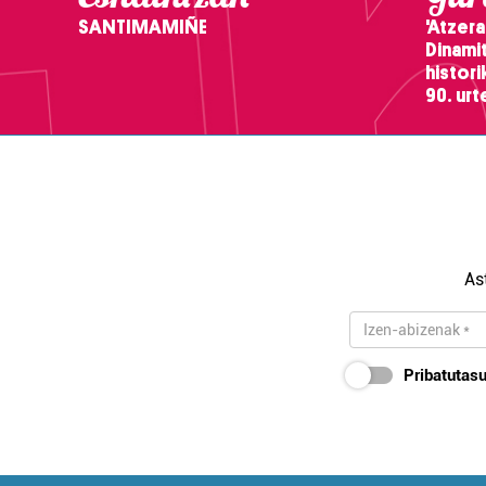
SANTIMAMIÑE
'Atzera
Dinamit
histor
90. ur
As
Pribatutasu