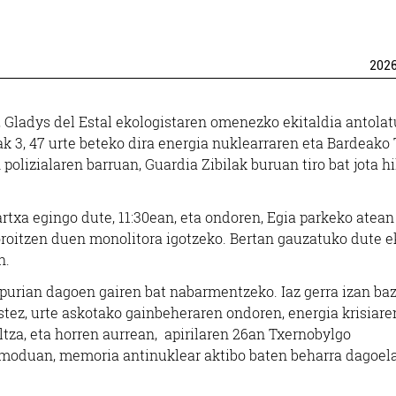
202
, Gladys del Estal ekologistaren omenezko ekitaldia antolat
lak 3, 47 urte beteko dira energia nuklearraren eta Bardeako 
olizialaren barruan, Guardia Zibilak buruan tiro bat jota hi
artxa egingo dute, 11:30ean, eta ondoren, Egia parkeko atean
 oroitzen duen monolitora igotzeko. Bertan gauzatuko dute e
n.
i-purian dagoen gairen bat nabarmentzeko. Iaz gerra izan ba
stez, urte askotako gainbeheraren ondoren, energia krisiare
ltza, eta horren aurrean, apirilaren 26an Txernobylgo
 moduan, memoria antinuklear aktibo baten beharra dagoela