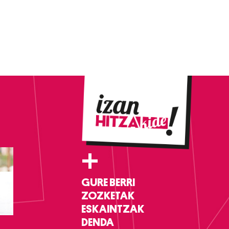
+
GURE BERRI
ZOZKETAK
ESKAINTZAK
DENDA