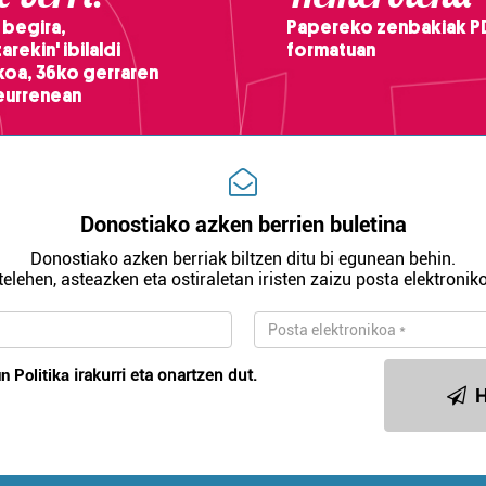
 begira,
Papereko zenbakiak P
arekin' ibilaldi
formatuan
ikoa, 36ko gerraren
teurrenean
Donostiako azken berrien buletina
Donostiako azken berriak biltzen ditu bi egunean behin.
telehen, asteazken eta ostiraletan iristen zaizu posta elektroniko
n Politika
irakurri eta onartzen dut.
H