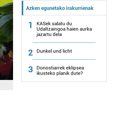
Azken egunetako irakurrienak
1
KASek salatu du
Udaltzaingoa haien aurka
jazartu dela
2
Dunkel und licht
3
Donostiarrek eklipsea
ikusteko planik dute?