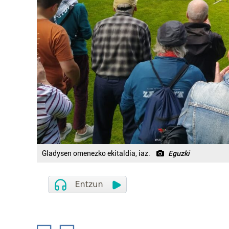
Gladysen omenezko ekitaldia, iaz.
Eguzki