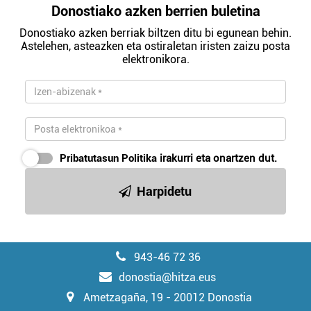
Donostiako azken berrien buletina
Donostiako azken berriak biltzen ditu bi egunean behin.
Astelehen, asteazken eta ostiraletan iristen zaizu posta
elektronikora.
Pribatutasun Politika
irakurri eta onartzen dut.
Harpidetu
943-46 72 36
donostia@hitza.eus
Ametzagaña, 19 - 20012 Donostia