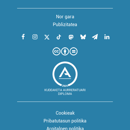
Nor gara
Publizitatea
KUDEAKETA AURRERATUARI
DIPLOMA
Cookieak
Pribatutasun politika
Argitalpen politika