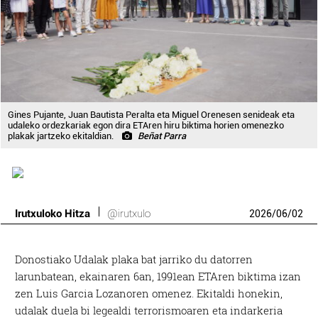
Gines Pujante, Juan Bautista Peralta eta Miguel Orenesen senideak eta
udaleko ordezkariak egon dira ETAren hiru biktima horien omenezko
plakak jartzeko ekitaldian.
Beñat Parra
Irutxuloko Hitza
@irutxulo
2026
/
06
/
02
Donostiako Udalak plaka bat jarriko du datorren
larunbatean, ekainaren 6an, 1991ean ETAren biktima izan
zen Luis Garcia Lozanoren omenez. Ekitaldi honekin,
udalak duela bi legealdi terrorismoaren eta indarkeria