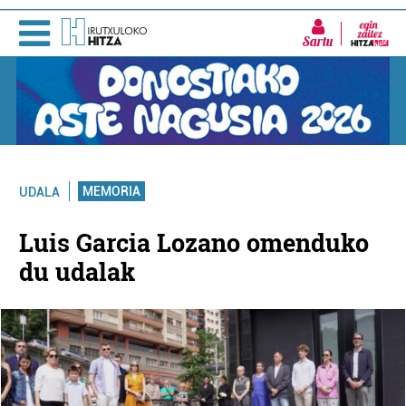
Sartu
MEMORIA
UDALA
Luis Garcia Lozano omenduko
du udalak