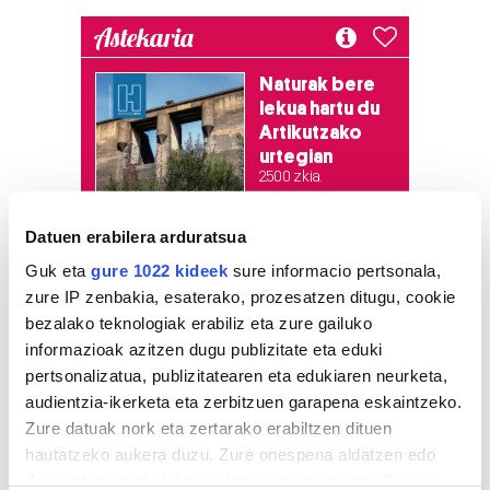
Astekaria
Naturak bere
lekua hartu du
Artikutzako
urtegian
2.500 zkia.
Datuen erabilera arduratsua
HARTU HITZA
Guk eta
gure 1022 kideek
sure informacio pertsonala,
zure IP zenbakia, esaterako, prozesatzen ditugu, cookie
bezalako teknologiak erabiliz eta zure gailuko
Azken egunetako irakurrienak
informazioak azitzen dugu publizitate eta eduki
pertsonalizatua, publizitatearen eta edukiaren neurketa,
1
KASek salatu du
audientzia-ikerketa eta zerbitzuen garapena eskaintzeko.
Udaltzaingoa haien aurka
Zure datuak nork eta zertarako erabiltzen dituen
jazartu dela
hautatzeko aukera duzu. Zure onespena aldatzen edo
deuseztatzen ahal duzu edozein momentutan, Cookie