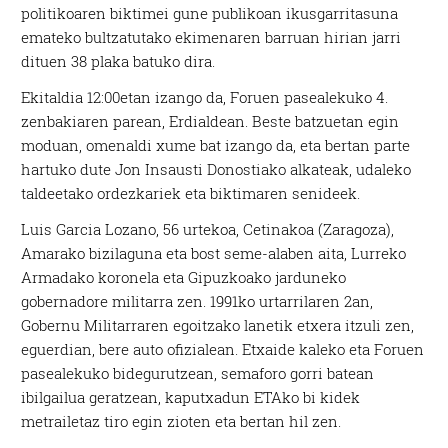
politikoaren biktimei gune publikoan ikusgarritasuna
emateko bultzatutako ekimenaren barruan hirian jarri
dituen 38 plaka batuko dira.
Ekitaldia 12:00etan izango da, Foruen pasealekuko 4.
zenbakiaren parean, Erdialdean. Beste batzuetan egin
moduan, omenaldi xume bat izango da, eta bertan parte
hartuko dute Jon Insausti Donostiako alkateak, udaleko
taldeetako ordezkariek eta biktimaren senideek.
Luis Garcia Lozano, 56 urtekoa, Cetinakoa (Zaragoza),
Amarako bizilaguna eta bost seme-alaben aita, Lurreko
Armadako koronela eta Gipuzkoako jarduneko
gobernadore militarra zen. 1991ko urtarrilaren 2an,
Gobernu Militarraren egoitzako lanetik etxera itzuli zen,
eguerdian, bere auto ofizialean. Etxaide kaleko eta Foruen
pasealekuko bidegurutzean, semaforo gorri batean
ibilgailua geratzean, kaputxadun ETAko bi kidek
metrailetaz tiro egin zioten eta bertan hil zen.