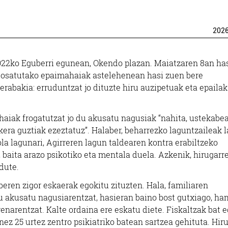
202
2022ko Eguberri egunean, Okendo plazan. Maiatzaren 8an ha
ez osatutako epaimahaiak astelehenean hasi zuen bere
erabakia: erruduntzat jo dituzte hiru auzipetuak eta epailak
aiak frogatutzat jo du akusatu nagusiak “nahita, ustekabe
ukera guztiak ezeztatuz”. Halaber, beharrezko laguntzaileak 
la lagunari, Agirreren lagun taldearen kontra erabiltzeko
a, baita arazo psikotiko eta mentala duela. Azkenik, hirugarr
 dute.
eren zigor eskaerak egokitu zituzten. Hala, familiaren
u akusatu nagusiarentzat, hasieran baino bost gutxiago, h
renarentzat. Kalte ordaina ere eskatu diete. Fiskaltzak bat e
ez 25 urtez zentro psikiatriko batean sartzea gehituta. Hiru