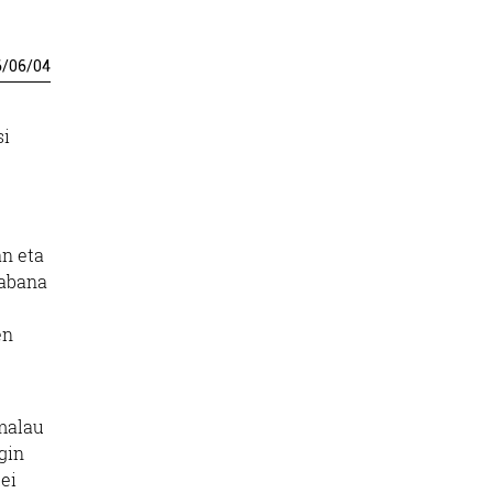
6
/
06
/
04
si
an eta
labana
en
amalau
gin
ei