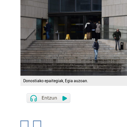
Donostiako epaitegiak, Egia auzoan.