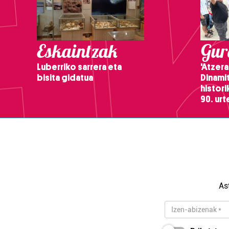
Eskaintzak
Gure
Luberriko sarrera eta
'Atzera
bisita gidatua
Dinamit
histor
90. ur
As