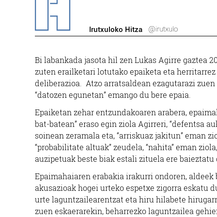
@irutxulo
Irutxuloko Hitza
Bi labankada jasota hil zen Lukas Agirre gaztea 
zuten erailketari lotutako epaiketa eta herritarr
deliberazioa. Atzo arratsaldean ezagutarazi zuen 
“datozen egunetan” emango du bere epaia.
Epaiketan zehar entzundakoaren arabera, epaimah
bat-batean” eraso egin ziola Agirreri, “defentsa a
soinean zeramala eta, “arriskuaz jakitun” eman zio
“probabilitate altuak” zeudela, “nahita” eman ziol
auzipetuak beste biak estali zituela ere baieztatu
Epaimahaiaren erabakia irakurri ondoren, aldeek b
akusazioak hogei urteko espetxe zigorra eskatu d
urte laguntzailearentzat eta hiru hilabete hirugar
zuen eskaerarekin, beharrezko laguntzailea gehien