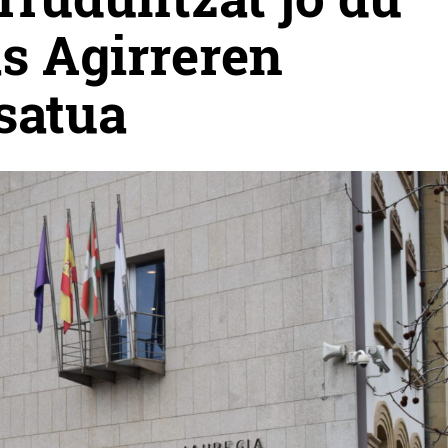
s Agirreren
satua