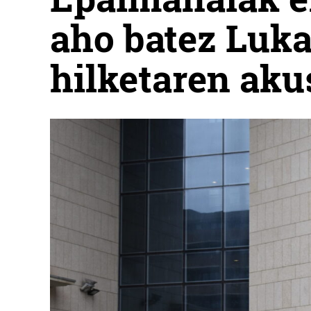
aho batez Luka
hilketaren aku