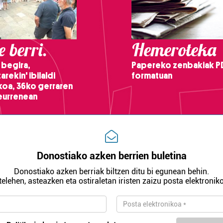
 berri.
Hemeroteka
 begira,
Papereko zenbakiak P
arekin' ibilaldi
formatuan
ikoa, 36ko gerraren
teurrenean
Donostiako azken berrien buletina
Donostiako azken berriak biltzen ditu bi egunean behin.
telehen, asteazken eta ostiraletan iristen zaizu posta elektroniko