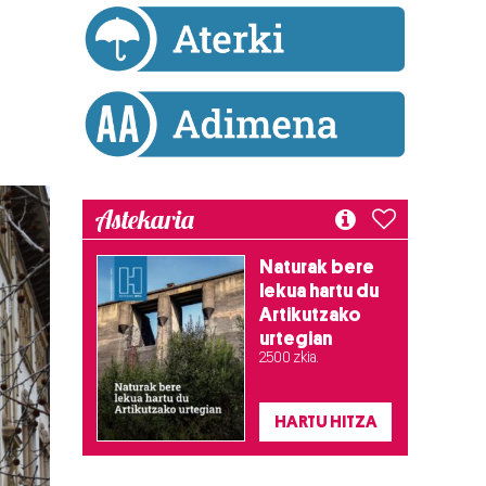
Astekaria
Naturak bere
lekua hartu du
Artikutzako
urtegian
2.500 zkia.
HARTU HITZA