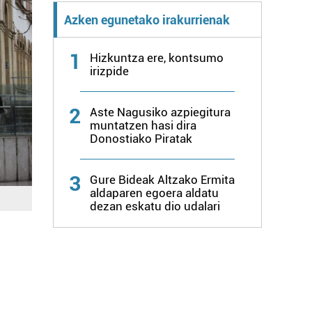
Azken egunetako irakurrienak
1
Hizkuntza ere, kontsumo
irizpide
2
Aste Nagusiko azpiegitura
muntatzen hasi dira
Donostiako Piratak
3
Gure Bideak Altzako Ermita
aldaparen egoera aldatu
dezan eskatu dio udalari