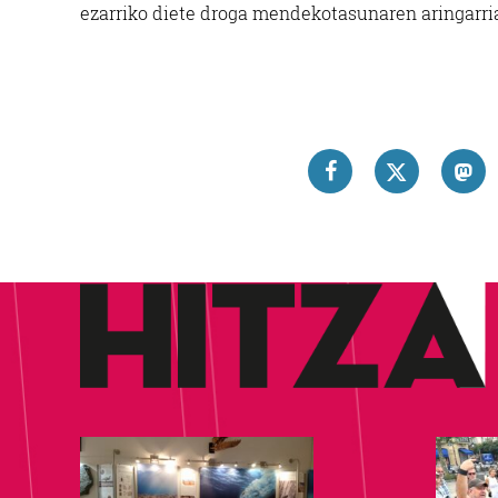
ezarriko diete droga mendekotasunaren aringarri